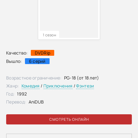
1 сезон
Качество:
DVDRip
Вышло:
6 серий
Возрастное ограничение:
PG-18 (от 18 лет)
Жанр:
Комедия
/
Приключения
/
Фэнтези
Год:
1992
Перевод:
AniDUB
СМОТРЕТЬ ОНЛАЙН