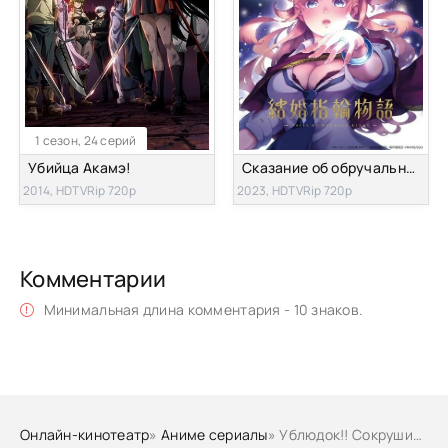
1 сезон, 24 серий
Убийца Акамэ!
Сказание об обручальных кольцах
2014, HDTVRip 720p
2023, HDTVRip 720p
Комментарии
Минимальная длина комментария - 10 знаков.
Онлайн-кинотеатр
»
Аниме сериалы
» Ублюдок!! Сокрушитель тьмы