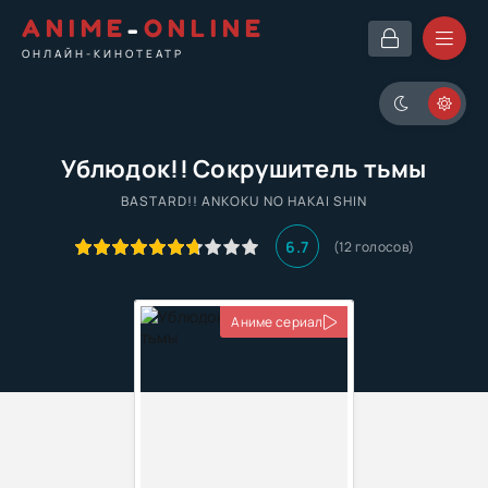
ANIME
-
ONLINE
ОНЛАЙН-КИНОТЕАТР
Ублюдок!! Сокрушитель тьмы
BASTARD!! ANKOKU NO HAKAI SHIN
6.7
(
12
голосов)
Аниме сериал