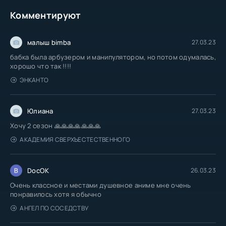
Комментируют
малыш bimba
27.03.23
бабка была арбузером и манипулятором, но потом одумалась,
хорошо что так !!!!
ЭНКАНТО
Юлиана
27.03.23
Хочу 2 сезон 🙏🙏🙏🙏🙏🙏🙏
АКАДЕМИЯ СВЕРХЪЕСТЕСТВЕННОГО
DocOK
26.03.23
Очень классное и местами душевное аниме мне очень
понравилось хотя я обычно
АНГЕЛ ПО СОСЕДСТВУ