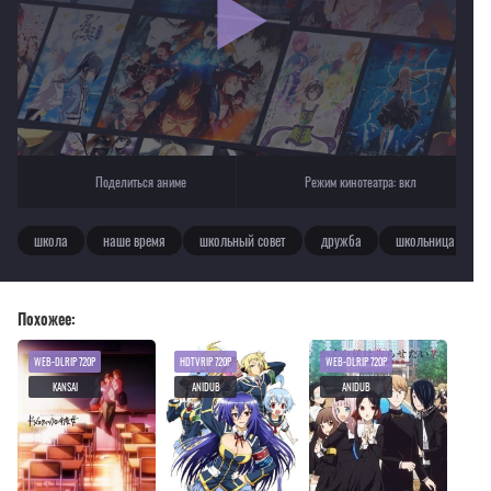
Текущее воспроизведение：Лаборатория любви
Поделиться аниме
Режим кинотеатра:
вкл
школа
наше время
школьный совет
дружба
школьница
Похожее:
WEB-DLRIP 720P
HDTVRIP 720P
WEB-DLRIP 720P
KANSAI
ANIDUB
ANIDUB