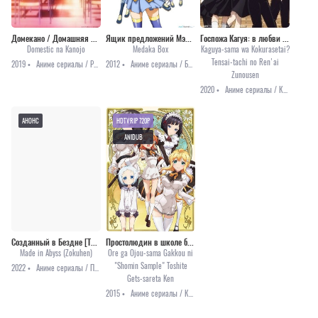
Домекано / Домашняя подружка [все серии]
Ящик предложений Мэдаки [ТВ-1]
Госпожа Кагуя: в любви как на войне 2
Domestic na Kanojo
Medaka Box
Kaguya-sama wa Kokurasetai?
Tensai-tachi no Ren'ai
2019 •
Аниме сериалы / Романтика / Сёнэн
2012 •
Аниме сериалы / Боевые искусства / Комедия / Приключения / Сёнэн / Этти
Zunousen
2020 •
Аниме сериалы / Комедия / Романтика
АНОНС
HDTVRIP 720P
ANIDUB
Созданный в Бездне [ТВ-2]
Простолюдин в школе благородных девиц
Made in Abyss (Zokuhen)
Ore ga Ojou-sama Gakkou ni
"Shomin Sample" Toshite
2022 •
Аниме сериалы / Приключения / Фэнтези / Анонсы
Gets-sareta Ken
2015 •
Аниме сериалы / Комедия / Романтика / Этти