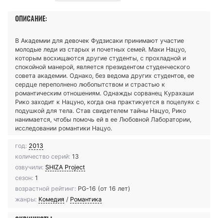
ОПИСАНИЕ:
В Академии для девочек Фудзисаки принимают участие
молодые леди из старых и почетных семей. Маки Нацуо,
которым восхищаются другие студенты, с прохладной и
спокойной манерой, является президентом студенческого
совета академии. Однако, без ведома других студентов, ее
сердце переполнено любопытством и страстью к
романтическим отношениям. Однажды сорванец Курахаши
Рико заходит к Нацуно, когда она практикуется в поцелуях с
подушкой для тела. Став свидетелем тайны Нацуо, Рико
нанимается, чтобы помочь ей в ее Любовной Лаборатории,
исследовании романтики Нацуо.
год:
2013
количество серий:
13
озвучили:
SHIZA Project
сезон:
1
возрастной рейтинг:
PG-16 (от 16 лет)
жанры:
Комедия
/
Романтика