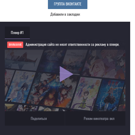
ГРУППА ВКОНТАКТЕ
Добавили в закладки:
Плеер #1
Администрация сайта не несет ответственности за рекламу в плеере.
ВНИМАНИЕ
Если видео не работает, обновите страницу или выберите другой плеер!
Для просмотра некоторых аниме необходимо установить VPN
Текущее воспроизведение：Дюрарара!!
Поделиться
Режим кинотеатра:
вкл