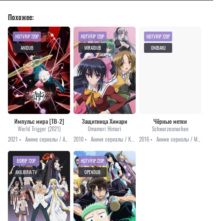
Похожее:
HDTVRIP 720P
HDTVRIP 720P
HDTVRIP 720P
ANIDUB
MIRAIDUB
ONIBAKU
Импульс мира [ТВ-2]
Защитница Химари
Чёрные метки
World Trigger (2021)
Omamori Himari
Schwarzesmarken
2021 •
Аниме сериалы / Аниме 2021 / Приключения / Сёнэн / Фэнтези
2010 •
Аниме сериалы / Комедия / Мистика / Романтика / Сёнэн / Этти
2016 •
Аниме сериалы / Меха / Приключения / Фантастика
BDRIP 720P
HDTVRIP 720P
ANILIBRIA.TV
OPENDUB