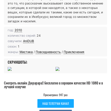
это то, что рассказчик высказывает свое собственное мнение
о ситуации, в которой они находятся, а также о некоторых
вещах, которые сделали их такими, какие они есть сегодня, и
сохранили их в Икебукуро; великий город со множеством
загадок и насилия.
год:
2010
количество серий:
24
озвучили:
AniDUB
сезон:
1
жанры:
Мистика
/
Повседневность
/
Приключения
СКРИНШОТЫ:
Смотреть онлайн Дюрарара!! бесплатно в хорошем качестве HD 1080 и в
лучшей озвучке
Просмотрено: 947 раз
НАШ ТЕЛЕГРАМ КАНАЛ