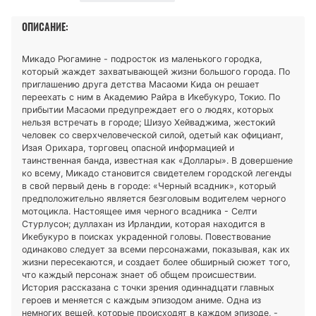
ОПИСАНИЕ:
Микадо Рюгамине - подросток из маленького городка,
который жаждет захватывающей жизни большого города. По
приглашению друга детства Масаоми Кида он решает
переехать с ним в Академию Райра в Икебукуро, Токио. По
прибытии Масаоми предупреждает его о людях, которых
нельзя встречать в городе; Шизуо Хейваджима, жестокий
человек со сверхчеловеческой силой, одетый как официант,
Изая Орихара, торговец опасной информацией и
таинственная банда, известная как «Доллары». В довершение
ко всему, Микадо становится свидетелем городской легенды
в свой первый день в городе: «Черный всадник», который
предположительно является безголовым водителем черного
мотоцикла. Настоящее имя черного всадника - Селти
Стурлусон; дуллахан из Ирландии, которая находится в
Икебукуро в поисках украденной головы. Повествование
одинаково следует за всеми персонажами, показывая, как их
жизни пересекаются, и создает более обширный сюжет того,
что каждый персонаж знает об общем происшествии.
История рассказана с точки зрения одиннадцати главных
героев и меняется с каждым эпизодом аниме. Одна из
немногих вещей, которые происходят в каждом эпизоде, -