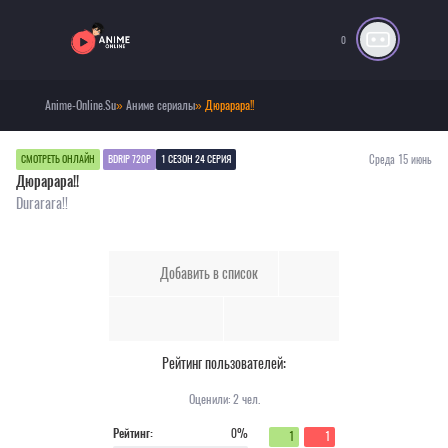
0
Anime-Online.Su
»
Аниме сериалы
» Дюрарара!!
Среда 15 июнь
СМОТРЕТЬ ОНЛАЙН
BDRIP 720P
1 СЕЗОН 24 СЕРИЯ
Дюрарара!!
Durarara!!
Добавить в список
Рейтинг пользователей:
Оценили:
2
чел.
Рейтинг:
0%
1
1