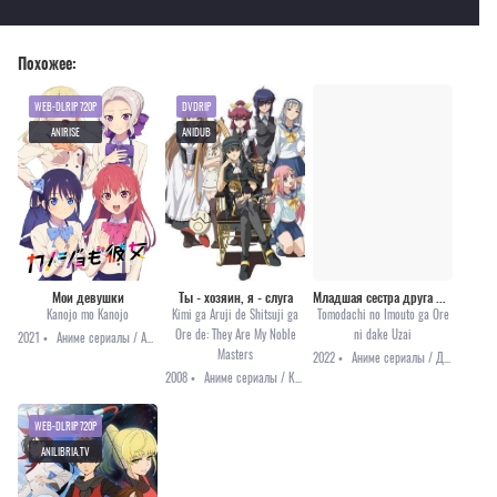
Похожее:
WEB-DLRIP 720P
DVDRIP
ANIRISE
ANIDUB
Мои девушки
Ты - хозяин, я - слуга
Младшая сестра друга меня так раздражает!
Kanojo mo Kanojo
Kimi ga Aruji de Shitsuji ga
Tomodachi no Imouto ga Ore
Ore de: They Are My Noble
ni dake Uzai
2021 •
Аниме сериалы / Аниме 2021 / Комедия / Повседневность / Романтика / Сёнэн
Masters
2022 •
Аниме сериалы / Драма / Комедия / Повседневность / Романтика / Анонсы
2008 •
Аниме сериалы / Комедия / Романтика / Этти
WEB-DLRIP 720P
ANILIBRIA.TV