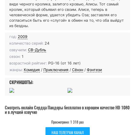
виде черного кролика, залитого кровью, Алисы. Тот самый
кролик, который объявил его своим. Алисе, теперь в
человеческой форме, удается убедить Оза; заставляя его
согласиться быть его «слугой» в обмен на то, что оба выйдут
из бездны.
год:
2009
количество серий:
24
озвучили:
СВ-Дубль
сезон:
1
возрастной рейтинг:
PG-16 (от 16 лет)
жанры:
Комедия
/
Приключения
/
Сёнэн
/
Фэнтези
СКРИНШОТЫ:
Смотреть онлайн Сердца Пандоры бесплатно в хорошем качестве HD 1080
и в лучшей озвучке
Просмотрено: 1 318 раз
НАШ ТЕЛЕГРАМ КАНАЛ