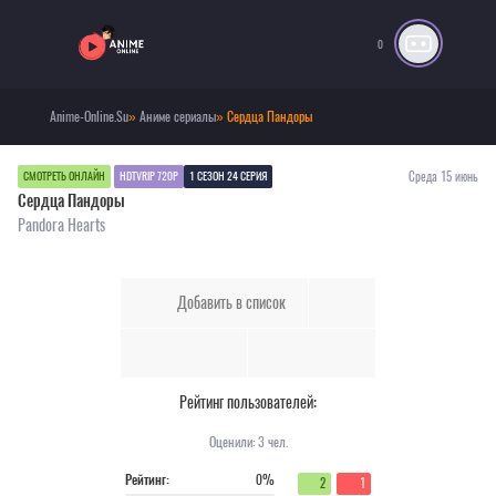
0
Anime-Online.Su
»
Аниме сериалы
» Сердца Пандоры
Среда 15 июнь
СМОТРЕТЬ ОНЛАЙН
HDTVRIP 720P
1 СЕЗОН 24 СЕРИЯ
Сердца Пандоры
Pandora Hearts
Добавить в список
Рейтинг пользователей:
Оценили:
3
чел.
Рейтинг:
0%
2
1