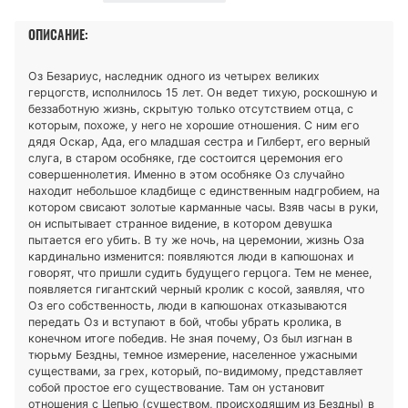
ОПИСАНИЕ:
Оз Безариус, наследник одного из четырех великих
герцогств, исполнилось 15 лет. Он ведет тихую, роскошную и
беззаботную жизнь, скрытую только отсутствием отца, с
которым, похоже, у него не хорошие отношения. С ним его
дядя Оскар, Ада, его младшая сестра и Гилберт, его верный
слуга, в старом особняке, где состоится церемония его
совершеннолетия. Именно в этом особняке Оз случайно
находит небольшое кладбище с единственным надгробием, на
котором свисают золотые карманные часы. Взяв часы в руки,
он испытывает странное видение, в котором девушка
пытается его убить. В ту же ночь, на церемонии, жизнь Оза
кардинально изменится: появляются люди в капюшонах и
говорят, что пришли судить будущего герцога. Тем не менее,
появляется гигантский черный кролик с косой, заявляя, что
Оз его собственность, люди в капюшонах отказываются
передать Оз и вступают в бой, чтобы убрать кролика, в
конечном итоге победив. Не зная почему, Оз был изгнан в
тюрьму Бездны, темное измерение, населенное ужасными
существами, за грех, который, по-видимому, представляет
собой простое его существование. Там он установит
отношения с Цепью (существом, происходящим из Бездны) в