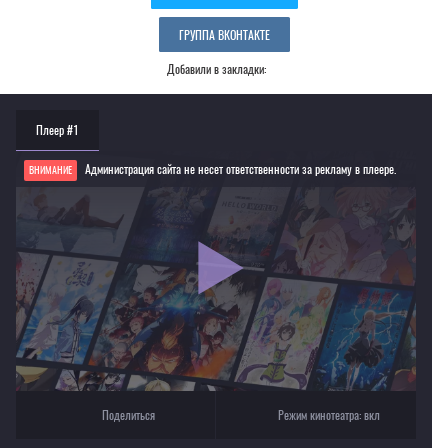
ГРУППА ВКОНТАКТЕ
Добавили в закладки:
Плеер #1
Администрация сайта не несет ответственности за рекламу в плеере.
ВНИМАНИЕ
Если видео не работает, обновите страницу или выберите другой плеер!
Для просмотра некоторых аниме необходимо установить VPN
Текущее воспроизведение：Сердца Пандоры
Поделиться
Режим кинотеатра:
вкл