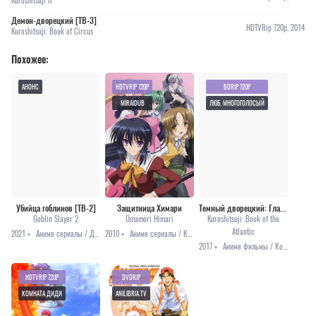
Kuroshitsuji II
Демон-дворецкий [ТВ-3]
HDTVRip 720p, 2014
Kuroshitsuji: Book of Circus
Похожее:
АНОНС
HDTVRIP 720P
BDRIP 720P
MIRAIDUB
ЛЮБ. МНОГОГОЛОСЫЙ
Убийца гоблинов [ТВ-2]
Защитница Химари
Темный дворецкий: Глава об Атлантике / Kuroshitsuji Movie: Book of the Atlantic [2017]
Goblin Slayer 2
Omamori Himari
Kuroshitsuji: Book of the
Atlantic
2021 •
Аниме сериалы / Драма / Приключения / Фэнтези / Анонсы
2010 •
Аниме сериалы / Комедия / Мистика / Романтика / Сёнэн / Этти
2017 •
Аниме фильмы / Комедия / Мистика / Приключения
HDTVRIP 720P
DVDRIP
КОМНАТА ДИДИ
ANILIBRIA.TV