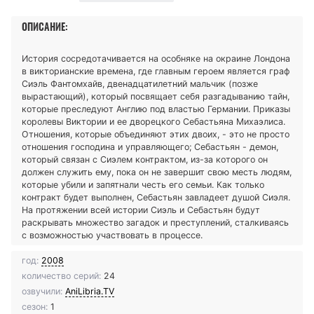
ОПИСАНИЕ:
История сосредотачивается на особняке на окраине Лондона
в викторианские времена, где главным героем является граф
Сиэль Фантомхайв, двенадцатилетний мальчик (позже
вырастающий), который посвящает себя разгадыванию тайн,
которые преследуют Англию под властью Германии. Приказы
королевы Виктории и ее дворецкого Себастьяна Михаэлиса.
Отношения, которые объединяют этих двоих, - это не просто
отношения господина и управляющего; Себастьян - демон,
который связан с Сиэлем контрактом, из-за которого он
должен служить ему, пока он не завершит свою месть людям,
которые убили и запятнали честь его семьи. Как только
контракт будет выполнен, Себастьян завладеет душой Сиэля.
На протяжении всей истории Сиэль и Себастьян будут
раскрывать множество загадок и преступлений, сталкиваясь
с возможностью участвовать в процессе.
год:
2008
количество серий:
24
озвучили:
AniLibria.TV
сезон:
1