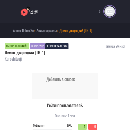
0
Anime-Online.Su
»
Аниме сериалы
» Демон-дворецкий [ТВ-1]
Пятница 26 март
СМОТРЕТЬ ОНЛАЙН
BDRIP 720P
1 СЕЗОН 24 СЕРИЯ
Демон-дворецкий [ТВ-1]
Kuroshitsuji
Добавить в список
Рейтинг пользователей:
Оценили:
1
чел.
Рейтинг:
0%
1
0