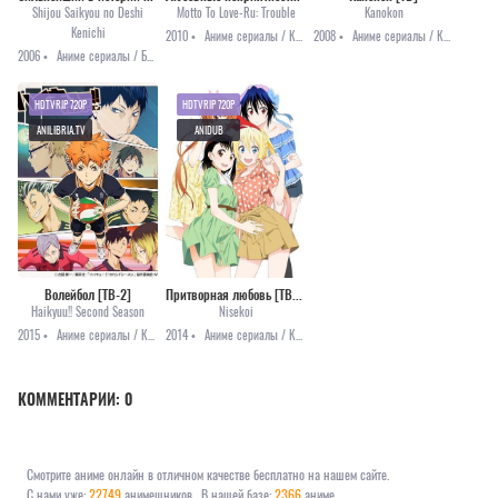
Shijou Saikyou no Deshi
Motto To Love-Ru: Trouble
Kanokon
Kenichi
2010 •
Аниме сериалы / Комедия / Этти
2008 •
Аниме сериалы / Комедия / Романтика / Этти
2006 •
Аниме сериалы / Боевые искусства / Комедия / Повседневность / Сёнэн
HDTVRIP 720P
HDTVRIP 720P
ANILIBRIA.TV
ANIDUB
Волейбол [ТВ-2]
Притворная любовь [ТВ-1]
Haikyuu!! Second Season
Nisekoi
2015 •
Аниме сериалы / Комедия / Повседневность / Сёнэн / Спорт
2014 •
Аниме сериалы / Комедия / Романтика
КОММЕНТАРИИ:
0
Смотрите аниме онлайн в отличном качестве бесплатно на нашем сайте.
С нами уже:
22749
анимешников
В нашей базе:
2366
аниме