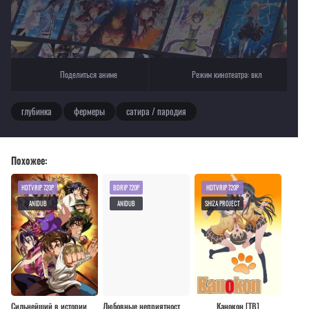
Поделиться аниме
Режим кинотеатра:
вкл
глубинка
фермеры
сатира / пародия
Похожее:
HDTVRIP 720P
BDRIP 720P
HDTVRIP 720P
ANIDUB
ANIDUB
SHIZA PROJECT
Сильнейший в истории ученик Кэнъити [ТВ]
Любовные неприятности [ТВ-2]
Канокон [ТВ]