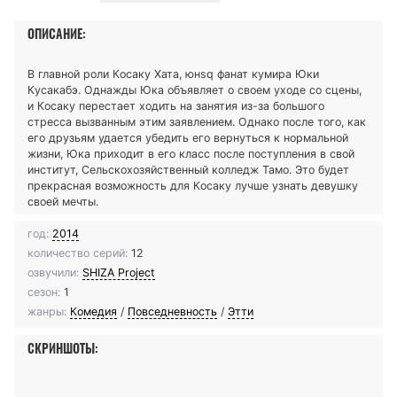
ОПИСАНИЕ:
В главной роли Косаку Хата, юнsq фанат кумира Юки
Кусакабэ. Однажды Юка объявляет о своем уходе со сцены,
и Косаку перестает ходить на занятия из-за большого
cтресса вызванным этим заявлением. Однако после того, как
его друзьям удается убедить его вернуться к нормальной
жизни, Юка приходит в его класс после поступления в свой
институт, Сельскохозяйственный колледж Тамо. Это будет
прекрасная возможность для Косаку лучше узнать девушку
своей мечты.
год:
2014
количество серий:
12
озвучили:
SHIZA Project
сезон:
1
жанры:
Комедия
/
Повседневность
/
Этти
СКРИНШОТЫ: