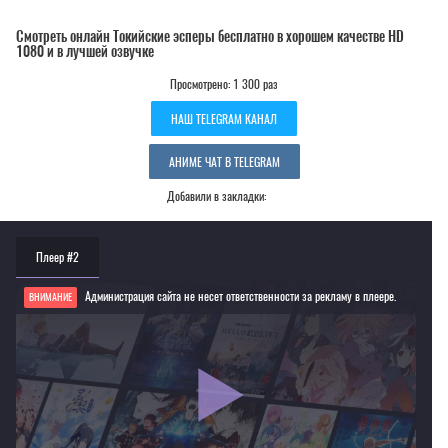
Смотреть онлайн Токийские эсперы бесплатно в хорошем качестве HD
1080 и в лучшей озвучке
Просмотрено: 1 300 раз
НАШ TELEGRAM КАНАЛ
АНИМЕ ЧАТ В TELEGRAM
Добавили в закладки:
Плеер #2
Администрация сайта не несет ответственности за рекламу в плеере.
ВНИМАНИЕ
Если видео не работает, обновите страницу или выберите другой плеер!
Для просмотра некоторых аниме необходимо установить VPN
Текущее воспроизведение：Токийские эсперы