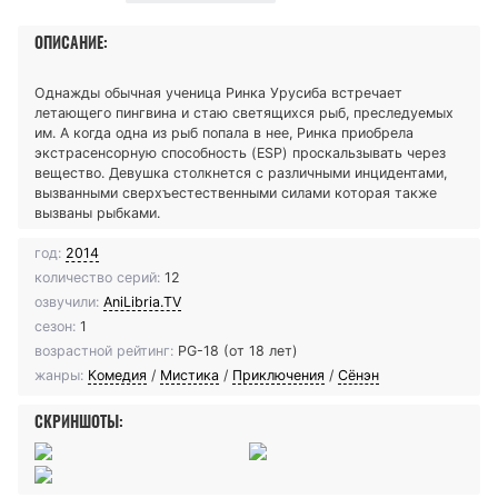
ОПИСАНИЕ:
Однажды обычная ученица Ринка Урусиба встречает
летающего пингвина и стаю светящихся рыб, преследуемых
им. А когда одна из рыб попала в нее, Ринка приобрела
экстрасенсорную способность (ESP) проскальзывать через
вещество. Девушка столкнется с различными инцидентами,
вызванными сверхъестественными силами которая также
вызваны рыбками.
год:
2014
количество серий:
12
озвучили:
AniLibria.TV
сезон:
1
возрастной рейтинг:
PG-18 (от 18 лет)
жанры:
Комедия
/
Мистика
/
Приключения
/
Сёнэн
СКРИНШОТЫ: