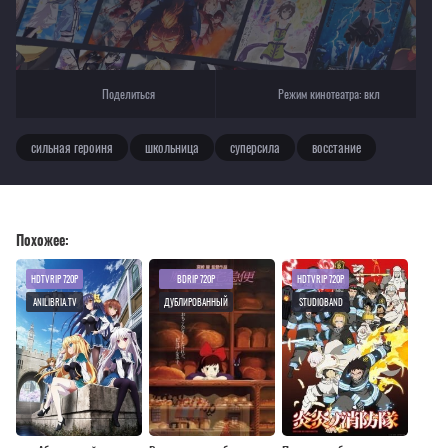
Поделиться
Режим кинотеатра:
вкл
сильная героиня
школьница
суперсила
восстание
Похожее:
HDTVRIP 720P
BDRIP 720P
HDTVRIP 720P
ANILIBRIA.TV
ДУБЛИРОВАННЫЙ
STUDIOBAND