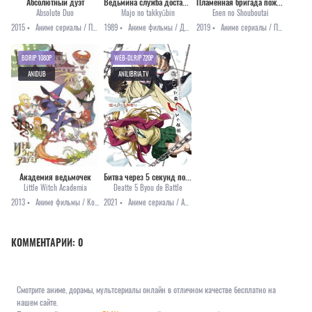
Абсолютный дуэт
Ведьмина служба доставки [1989]
Пламенная бригада пожарных
Absolute Duo
Majo no takkyûbin
Enen no Shouboutai
2015 •
Аниме сериалы / Приключения / Романтика / Фэнтези / Этти
1989 •
Аниме фильмы / Драма / Комедия / Приключения / Романтика / Фэнтези
2019 •
Аниме сериалы / Приключения / Сёнэн / Фэнтези
BDRIP 1080P
WEB-DLRIP 720P
ANIDUB
ANILIBRIA.TV
Академия ведьмочек
Битва через 5 секунд после встречи
Little Witch Academia
Deatte 5 Byou de Battle
2013 •
Аниме фильмы / Комедия / Приключения / Фэнтези
2021 •
Аниме сериалы / Аниме 2021 / Драма / Мистика / Приключения / Сёнэн
КОММЕНТАРИИ:
0
Смотрите аниме, дорамы, мультсериалы онлайн в отличном качестве бесплатно на
нашем сайте.