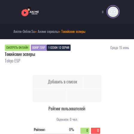
0
Anime-Online.Su
»
Аниме сериалы
» Токийские эсперы
Среда 15 июнь
СМОТРЕТЬ ОНЛАЙН
BDRIP 720P
1 СЕЗОН 12 СЕРИЯ
Токийские эсперы
Tokyo ESP
Добавить в список
Рейтинг пользователей:
Оценили:
0
чел.
Рейтинг:
0%
0
0