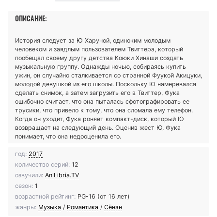
ОПИСАНИЕ:
История следует за Ю Харуной, одиноким молодым
человеком и заядлым пользователем Твиттера, который
пообещал своему другу детства Коюки Хинаши создать
музыкальную группу. Однажды ночью, собираясь купить
ужин, он случайно сталкивается со странной Фуукой Акицуки,
молодой девушкой из его школы. Поскольку Ю намеревался
сделать снимок, а затем загрузить его в Твиттер, Фука
ошибочно считает, что она пыталась сфотографировать ее
трусики, что привело к тому, что она сломала ему телефон.
Когда он уходит, Фука роняет компакт-диск, который Ю
возвращает на следующий день. Оценив жест Ю, Фука
понимает, что она недооценила его.
год:
2017
количество серий:
12
озвучили:
AniLibria.TV
сезон:
1
возрастной рейтинг:
PG-16 (от 16 лет)
жанры:
Музыка
/
Романтика
/
Сёнэн