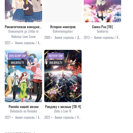
Романтическая комедия, в которой подруга детства ни за что не проиграет
Истории монстров
Санка Рэа [ТВ]
Osananajimi ga Zettai ni
Bakemonogatari
Sankarea
Makenai Love Come
2009 •
Аниме сериалы / Драма / Комедия / Мистика / Романтика
2012 •
Аниме сериалы / Комедия / Мистика / Романтика / Сёнэн
2021 •
Аниме сериалы / Аниме 2021 / Драма / Комедия / Романтика
WEB-DLRIP 720P
HDTVRIP 720P
ANILIBRIA.TV
ANILIBRIA.TV
Ремейк нашей жизни
Рандеву с жизнью [ТВ-4]
Bokutachi no Remake
Date a Live IV
2021 •
Аниме сериалы / Аниме 2021 / Комедия / Романтика
2022 •
Аниме сериалы / Комедия / Мистика / Приключения / Романтика / Аниме 2022