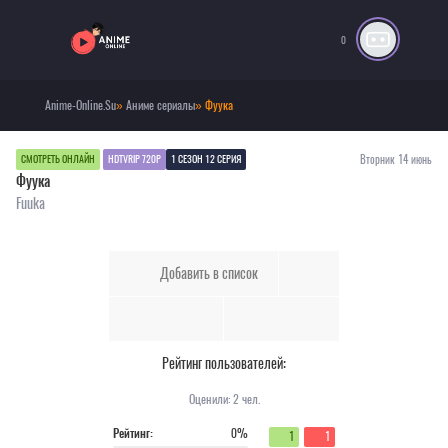
0
Anime-Online.Su
»
Аниме сериалы
» Фуука
Вторник 14 июнь
СМОТРЕТЬ ОНЛАЙН
HDTVRIP 720P
1 СЕЗОН 12 СЕРИЯ
Фуука
Fuuka
Добавить в список
Рейтинг пользователей:
Оценили:
2
чел.
Рейтинг:
0%
1
1