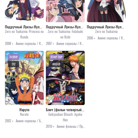
Подручный Луизы-Нулизы (третий сезон)
Подручный Луизы-Нулизы (второй сезон)
Подручный Луизы-Нулизы (первый сезон)
Zero no Tsukaima: Princess no
Zero no Tsukaima: Futatsuki
Zero no Tsukaima
Rondo
no Kishi
2006 •
Аниме сериалы / Комедия / Романтика / Фэнтези / Этти
2008 •
Аниме сериалы / Комедия / Романтика / Фэнтези / Этти
2007 •
Аниме сериалы / Комедия / Романтика / Фэнтези / Этти
DVDRIP
BDRIP 720P
2X2
ANIDUB
Наруто
Блич (фильм четвертый): Врата Ада [2010]
Naruto
Gekijouban Bleach: Jigoku
Hen
2002 •
Аниме сериалы / Боевые искусства / Комедия / Приключения / Сёнэн
2010 •
Аниме фильмы / Приключения / Сёнэн / Фэнтези