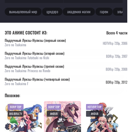
вымышленный мир
цундэрэ
академия магии
гарем
эльфы
ЭТО АНИМЕ СОСТОИТ ИЗ:
Всего 4 части
Подручный Луизы-Нулизы (первый сезон)
HDTVRip 720p, 2006
Zero no Tsukaima
Подручный Луизы-Нулизы (второй сезон)
BDRip 720p, 2007
Zero no Tsukaima: Futatsuki no Kishi
Подручный Луизы-Нулизы (третий сезон)
BDRip 720p, 2008
Zero no Tsukaima: Princess no Rondo
Подручный Луизы-Нулизы (четвертый сезон)
BDRip 720p, 2012
Zero no Tsukaima F
Похожее:
BDRIP 720P
BDRIP 720P
HDTVRIP 720P
ANILIBRIA.TV
ANIDUB
ANIDUB