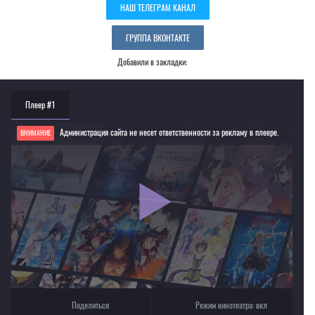
НАШ ТЕЛЕГРАМ КАНАЛ
ГРУППА ВКОНТАКТЕ
Добавили в закладки:
Плеер #1
Администрация сайта не несет ответственности за рекламу в плеере.
ВНИМАНИЕ
Если видео не работает, обновите страницу или выберите другой плеер!
Для просмотра некоторых аниме необходимо установить VPN
Текущее воспроизведение：Подручный Луизы-Нулизы (четвертый сезон)
Поделиться
Режим кинотеатра:
вкл