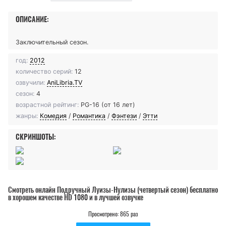
ОПИСАНИЕ:
Заключительный сезон.
год:
2012
количество серий:
12
озвучили:
AniLibria.TV
сезон:
4
возрастной рейтинг:
PG-16 (от 16 лет)
жанры:
Комедия
/
Романтика
/
Фэнтези
/
Этти
СКРИНШОТЫ:
Смотреть онлайн Подручный Луизы-Нулизы (четвертый сезон) бесплатно
в хорошем качестве HD 1080 и в лучшей озвучке
Просмотрено: 865 раз