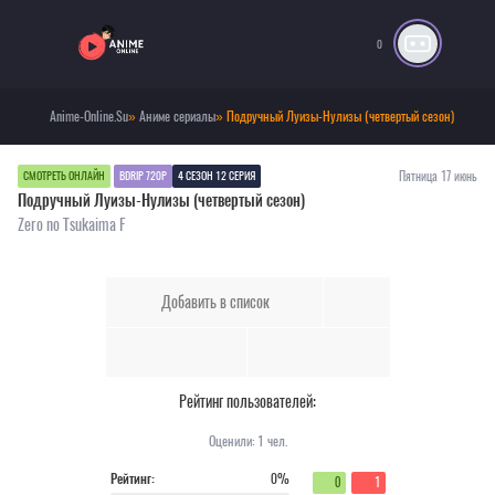
0
Anime-Online.Su
»
Аниме сериалы
» Подручный Луизы-Нулизы (четвертый сезон)
Пятница 17 июнь
СМОТРЕТЬ ОНЛАЙН
BDRIP 720P
4 СЕЗОН 12 СЕРИЯ
Подручный Луизы-Нулизы (четвертый сезон)
Zero no Tsukaima F
Добавить в список
Рейтинг пользователей:
Оценили:
1
чел.
Рейтинг:
0%
0
1