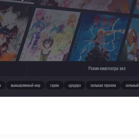
Режим кинотеатра:
вкл
а
вымышленный мир
гарем
цундэрэ
сильная героиня
сильный