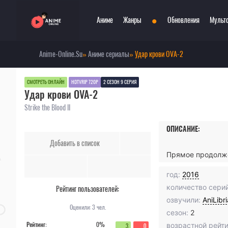
•
Аниме
Жанры
Обновления
Мульт
Anime-Online.Su
»
Аниме сериалы
» Удар крови OVA-2
Сериалы
Боевые искусства
Смотр
При
Фильмы
Война
Топ 3
Пар
СМОТРЕТЬ ОНЛАЙН
HDTVRIP 720P
2 СЕЗОН 9 СЕРИЯ
Удар крови OVA-2
Аниме 2022
Драма
Сёд
Аниме 2021
Детектив
Три
Strike the Blood II
Аниме 2020
Комедия
Ужа
ОПИСАНИЕ:
Топ 100 аниме
Меха
Фан
Добавить в список
Анонсы аниме
Мистика
Фэн
Прямое продолже
Онгоинги
Музыкальный
Шко
Новости
Повседневность
Игр
год:
2016
количество серий
Рейтинг пользователей:
озвучили:
AniLibr
Оценили:
3
чел.
сезон:
2
Рейтинг:
0%
возрастной рейти
3
0