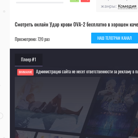
жанры:
Комедия
Смотреть онлайн Удар крови OVA-2 бесплатно в хорошем каче
НАШ ТЕЛЕГРАМ КАНАЛ
Просмотрено: 720 раз
Плеер #1
Администрация сайта не несет ответственности за рекламу в п
ВНИМАНИЕ
Если видео не работает, обновите страницу или выберите другой плеер!
Для просмотра некоторых аниме необходимо установить VPN
Текущее воспроизведение：Удар крови OVA-2