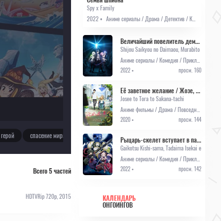
Spy x Family
2022 •
Аниме сериалы / Драма / Детектив / Комедия / Приключения / Романтика / Сёнэн / Онгоинги / Аниме 2022
Величайший повелитель демонов перерождается как типичное ничтожество
Shijou Saikyou no Daimaou, Murabito A ni Tens
Аниме сериалы / Комедия / Приключения / Фэнтези / Школа / Онгоинги / Аниме 2022
2022 •
просм. 160
Её заветное желание / Жозе, тигр и рыба (2020)
Josee to Tora to Sakana-tachi
Аниме фильмы / Драма / Повседневность / Романтика
2020 •
просм. 144
 герой
спасение мира
хэнсин
моэ / кавай
раздвоение личности
Рыцарь-скелет вступает в параллельный мир
Gaikotsu Kishi-sama, Tadaima Isekai e Odekak
Аниме сериалы / Комедия / Приключения / Романтика / Фэнтези / Онгоинги / Аниме 2022
2022 •
просм. 142
Всего 5 частей
HDTVRip 720p, 2015
КАЛЕНДАРЬ
ОНГОИНГОВ