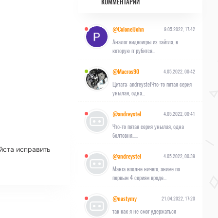
КОММЕНТАРИИ
@ColonelJohn
9.05.2022, 17:42
Аналог видеоигры из тайтла, в
которую гг рубится...
@Macros90
4.05.2022, 00:42
Цитата: andreystelЧто-то пятая серия
унылая, одна...
@andreystel
4.05.2022, 00:41
Что-то пятая серия унылая, одна
болтовня......
йста исправить
@andreystel
4.05.2022, 00:39
Манга вполне ничего, аниме по
первым 4 сериям вроде...
@nastymy
21.04.2022, 17:20
так как я не смог удержаться