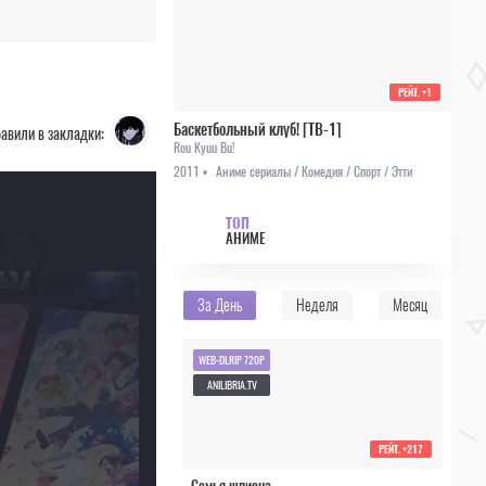
РЕЙТ.
+1
Баскетбольный клуб! [ТВ-1]
авили в закладки:
Rou Kyuu Bu!
2011 •
Аниме сериалы / Комедия / Спорт / Этти
ТОП
АНИМЕ
За День
Неделя
Месяц
WEB-DLRIP 720P
ANILIBRIA.TV
РЕЙТ.
+217
Семья шпиона