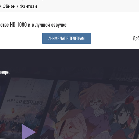
/
Сёнэн
/
Фэнтези
стве HD 1080 и в лучшей озвучке
Доб
АНИМЕ ЧАТ В ТЕЛЕГРАМ
леере.