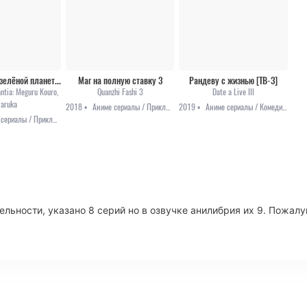
Гаргантия на зелёной планете OVA
Маг на полную ставку 3
Рандеву с жизнью [ТВ-3]
antia: Meguru Kouro,
Quanzhi Fashi 3
Date a Live III
aruka
2018 •
Аниме сериалы / Приключения / Фэнтези
2019 •
Аниме сериалы / Комедия / Мистика / Приключения
Аниме сериалы / Приключения / Фантастика
льности, указано 8 серий но в озвучке анилибрия их 9. Пожалу