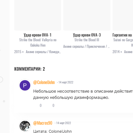
Удар крови OVA-1
Удар крови OVA-3
Strike the Blood: Valkyria no
Strike the Blood III
Suisei no Garg
Oukoku Hen
H
Аниме сериалы / Приключения / Фэнтези / Этти
2015 •
Аниме сериалы / Комедия / Приключения / Фэнтези
2014 •
КОММЕНТАРИИ:
2
@ColonelJohn
- 14 март 2022
Небольшое несоответствие в описании действите
данную небольшую дизинформацию.
0
0
@Macros90
- 14 март 2022
Цитата: ColonelJohn