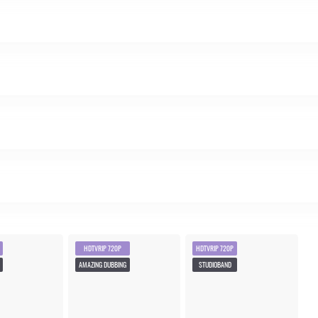
HDTVRIP 720P
HDTVRIP 720P
AMAZING DUBBING
STUDIOBAND