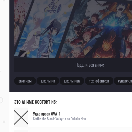
Поделиться аниме
вампиры
школьник
школьница
технофэнтези
суперсил
ЭТО АНИМЕ СОСТОИТ ИЗ:
Удар крови OVA-1
Strike the Blood: Valkyria no Oukoku Hen