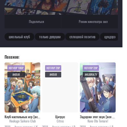
Поделиться
Режим кинотеатра:
вкл
школьный клуб
только девушки
сплошной позитив
цундэрэ
к
Похожее:
HDTVRIP 1080P
HDTVRIP 720P
HDTVRIP 720P
ANIDUB
ANIDUB
ANILIBRIA.TV
Клуб настольных игр [все серии]
Цитрус
Задержи этот звук [все серии]
Houkago Saikoro Club
Citrus
Kono Oto Tomare!