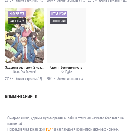
2019 •
Аниме сериалы / Комедия / Повседневность
2018 •
Аниме сериалы / Романтика
2019 •
Аниме сериалы / Драма / Повседневность / Романтика
HDTVRIP 720P
HDTVRIP 720P
ANILIBRIA.TV
STUDIOBAND
Задержи этот звук 2 сезон [все серии]
Скейт: Бесконечность
Kono Oto Tomare!
SK Eight
2019 •
Аниме сериалы / Драма / Романтика
2021 •
Аниме сериалы / Аниме 2021 / Приключения
КОММЕНТАРИИ:
0
Смотрите аниме, дорамы, мультсериалы онлайн в отличном качестве бесплатно на
нашем сайте.
Присоединяйся к нам, жми
PLAY
и наслаждайся просмотром любимых новинок.