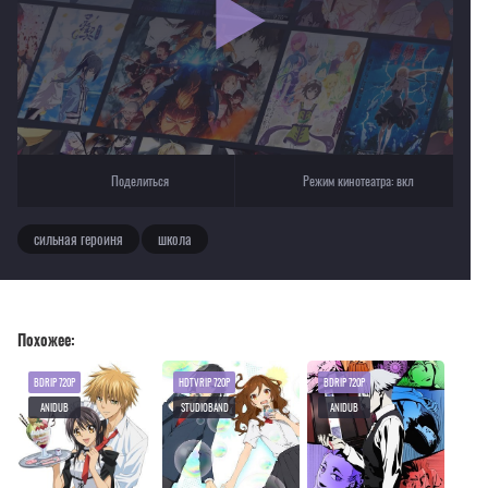
Текущее воспроизведение：Ведьма за работой [1-12 из 12]
Поделиться
Режим кинотеатра:
вкл
сильная героиня
школа
Похожее:
BDRIP 720P
HDTVRIP 720P
BDRIP 720P
ANIDUB
STUDIOBAND
ANIDUB