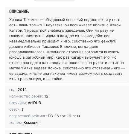
ОПИСАНИЕ:
Хонока Такамия — обыденный японский подросток, и у него
есть лишь только 1 неувязка: он посиживает вблизи с Аякой
Кагари, 1 красоткой учебного заведения. Они ни разу не
гласили приятель с ином, а каждое их взаимодействие
незамедлительно приводит к что, собственно что фанклуб
девицы избивает Такамию. Впрочем, когда доля
разваливающегося школьного строения готовится выслать
юношу в загробный мир, как раз Кагари выручает его. Но
отчего она одета как колдунья, несет его на руках и летит на
метле?! Аяка ведает Хоноке, собственно что отстаивать его —
ее задача, и ныне она наконец имеет возможность создавать
это в раскрытую, а не тайно.
год:
2014
количество серий:
12
озвучили:
AniDUB
сезон:
1
возрастной рейтинг:
PG-16 (от 16 лет)
жанры:
Комедия