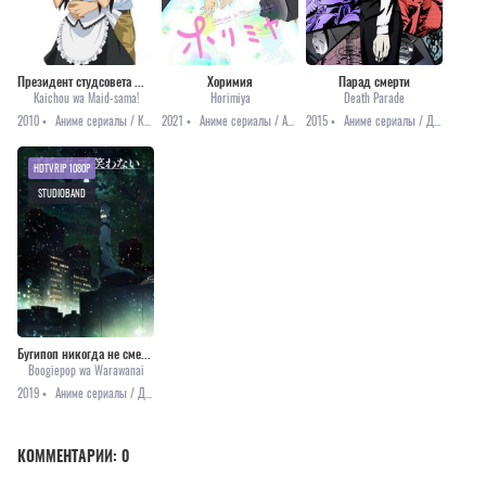
Президент студсовета — горничная!
Хоримия
Парад смерти
Kaichou wa Maid-sama!
Horimiya
Death Parade
2010 •
Аниме сериалы / Комедия / Повседневность / Романтика / Сёдзё
2021 •
Аниме сериалы / Аниме 2021 / Комедия / Романтика
2015 •
Аниме сериалы / Драма / Повседневность
HDTVRIP 1080P
STUDIOBAND
Бугипоп никогда не смеётся [2019]
Boogiepop wa Warawanai
2019 •
Аниме сериалы / Драма / Мистика / Ужасы
КОММЕНТАРИИ:
0