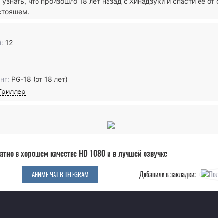
: узнать, что произошло 18 лет назад с Хинадзуки и спасти её от
астоящем.
:
12
нг:
PG-18 (от 18 лет)
Триллер
латно в хорошем качестве HD 1080 и в лучшей озвучке
Добавили в закладки:
АНИМЕ ЧАТ В TELEGRAM