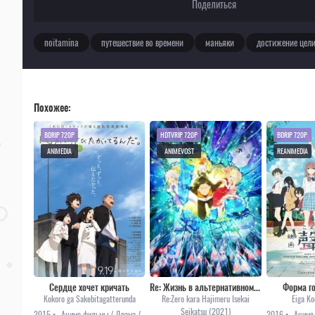
Поделиться
noitamina
путешествие во времени
маньяки
достижение цел
Похожее:
BDRIP 720P
HDTVRIP 720P
BDRIP 720P
ANIMEDIA
ANIMEVOST
REANIMEDIA
Сердце хочет кричать
Re: Жизнь в альтернативном мире с нуля [ТВ-2, 2 часть]
Форма г
Kokoro ga Sakebitagatterunda
Re:Zero kara Hajimeru Isekai
Eiga Ko
Seikatsu (2021)
2015 •
Аниме фильмы / Драма / Романтика / Школа
2016 •