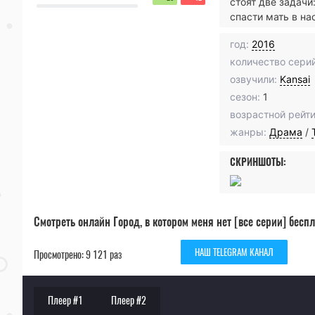
стоят две задачи
спасти мать в н
год:
2016
количество серий
озвучили:
Kansai
сезон:
1
возрастной рейти
жанры:
Драма
/
СКРИНШОТЫ:
Смотреть онлайн Город, в котором меня нет [все серии] бесп
НАШ TELEGRAM КАНАЛ
Просмотрено: 9 121 раз
Плеер #1
Плеер #2