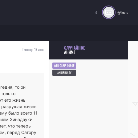
@Гость
0
СЛУЧАЙНОЕ
Пятница 17 июнь
АНИМЕ
WEB-DLRIP 1080P
ANILIBRIA.TV
едия, то он
 только
т его жизнь
м разрушая жизнь
ему было всего 11
ением Хинадзуки
ет, что теперь
ом, перед Сатору