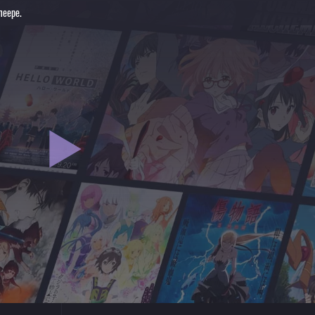
леере.