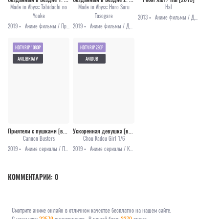
Made in Abyss: Tabidachi no
Made in Abyss: Horo Suru
Hal
Yoake
Tasogare
2013 •
Аниме фильмы / Драма / Романтика
2019 •
Аниме фильмы / Приключения
2019 •
Аниме фильмы / Драма / Детектив / Приключения / Фантастика / Фэнтези
HDTVRIP 1080P
HDTVRIP 720P
ANILIBRIATV
ANIDUB
Приятели с пушками [все серии]
Ускоренная девушка [все серии]
Cannon Busters
Chou Kadou Girl 1/6
2019 •
Аниме сериалы / Приключения
2019 •
Аниме сериалы / Комедия
КОММЕНТАРИИ:
0
Смотрите аниме онлайн в отличном качестве бесплатно на нашем сайте.
С нами уже:
22579
анимешников
В нашей базе:
2370
аниме