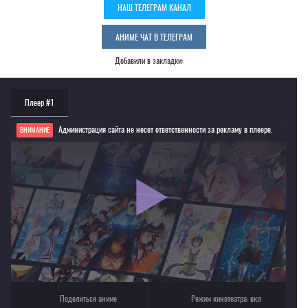
НАШ ТЕЛЕГРАМ КАНАЛ
АНИМЕ ЧАТ В ТЕЛЕГРАМ
Добавили в закладки:
Плеер #1
Администрация сайта не несет ответственности за рекламу в плеере.
ВНИМАНИЕ
Если видео не работает, обновите страницу или выберите другой плеер!
Для просмотра некоторых аниме необходимо установить VPN
Текущее воспроизведение：Созданный в Бездне [все серии]
Поделиться аниме
Режим кинотеатра:
вкл