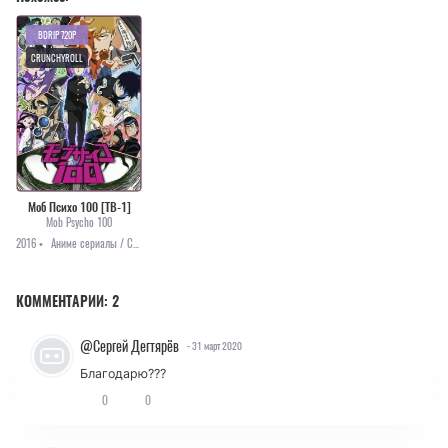
BDRIP 720P
CRUNCHYROLL
Моб Психо 100 [ТВ-1]
Mob Psycho 100
2016 •
Аниме сериалы / Сверхъестественное / Комедия / Повседневность
КОММЕНТАРИИ:
2
@Сергей Дегтярёв
- 31 март 2020
Благодарю???
0
0