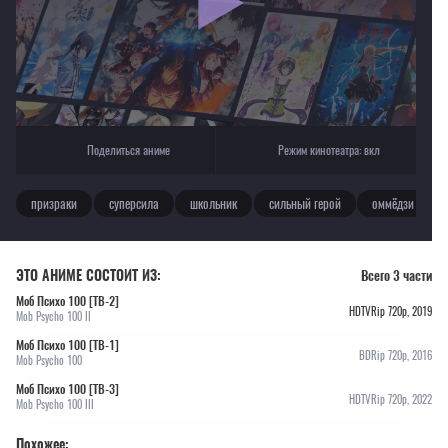
Текущее воспроизведение：Моб Психо 100 [ТВ-2]
Поделиться аниме
Режим кинотеатра:
вкл
призраки
суперсила
школьник
сильный герой
оммёдзи
ЭТО АНИМЕ СОСТОИТ ИЗ:
Всего 3 части
Моб Психо 100 [ТВ-2]
HDTVRip 720p, 2019
Mob Psycho 100 II
Моб Психо 100 [ТВ-1]
BDRip 720p, 2016
Mob Psycho 100
Моб Психо 100 [ТВ-3]
HDTVRip 720p, 2022
Mob Psycho 100 III
Похожее: