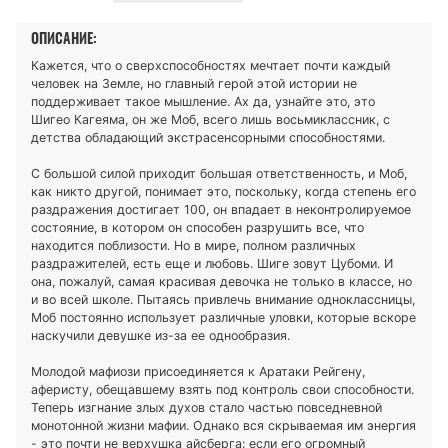
ОПИСАНИЕ:
Кажется, что о сверхспособностях мечтает почти каждый
человек на Земле, но главный герой этой истории не
поддерживает такое мышление. Ах да, узнайте это, это
Шигео Кагеяма, он же Моб, всего лишь восьмиклассник, с
детства обладающий экстрасенсорными способностями.
С большой силой приходит большая ответственность, и Моб,
как никто другой, понимает это, поскольку, когда степень его
раздражения достигает 100, он впадает в неконтролируемое
состояние, в котором он способен разрушить все, что
находится поблизости. Но в мире, полном различных
раздражителей, есть еще и любовь. Шиге зовут Цубоми. И
она, пожалуй, самая красивая девочка не только в классе, но
и во всей школе. Пытаясь привлечь внимание одноклассницы,
Моб постоянно использует различные уловки, которые вскоре
наскучили девушке из-за ее однообразия.
Молодой мафиози присоединяется к Аратаки Рейгену,
аферисту, обещавшему взять под контроль свои способности.
Теперь изгнание злых духов стало частью повседневной
монотонной жизни мафии. Однако вся скрываемая им энергия
- это почти не верхушка айсберга: если его огромный