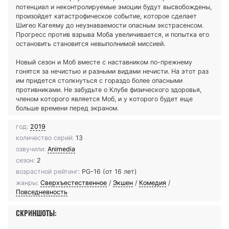
потенциал и неконтролируемые эмоции будут высвобождены,
произойдет катастрофическое событие, которое сделает
Шигео Кагеяму до неузнаваемости опасным экстрасенсом.
Прогресс против взрыва Моба увеличивается, и попытка его
остановить становится невыполнимой миссией.
Новый сезон и Моб вместе с наставником по-прежнему
гонятся за нечистью и разными видами нечисти. На этот раз
им придется столкнуться с гораздо более опасными
противниками. Не забудьте о Клубе физического здоровья,
членом которого является Моб, и у которого будет еще
больше времени перед экраном.
год:
2019
количество серий:
13
озвучили:
Animedia
сезон:
2
возрастной рейтинг:
PG-16 (от 16 лет)
жанры:
Сверхъестественное
/
Экшен
/
Комедия
/
Повседневность
СКРИНШОТЫ: