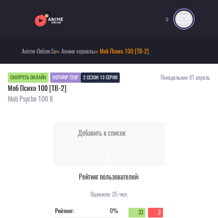
0
Anime-Online.Su
»
Аниме сериалы
» Моб Психо 100 [ТВ-2]
Понедельник 01 апрель
СМОТРЕТЬ ОНЛАЙН
HDTVRIP 720P
2 СЕЗОН 13 СЕРИЯ
Моб Психо 100 [ТВ-2]
Mob Psycho 100 II
Добавить в список
Рейтинг пользователей:
Оценили:
35
чел.
Рейтинг:
0%
33
2