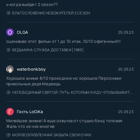
и когда выйдет 2 сезон??
БЛАГОСЛОВЕНИЕ НЕБОЖИТЕЛЕЙ 2 СЕЗОН
O
OLGA
25.09.23
оцениваю этот фильм от 1 до 10 итак...10/10 офигенный!!!
ВЕДЬМИНА СЛУЖБА ДОСТАВКИ [1989]
waterbonkboy
25.09.23
Хорошое аниме 8/10 проходное но хорошое Персонажи
прикольные дядя Медведь
НЕПОБЕДИМЫЙ СВЯТОЙ: ПУТЬ, КОТОРЫМ Я ИДУ, ЧТОБЫ ВЫЖИТЬ В ДРУГОМ МИРЕ
Г
Гость LoGiKa
25.09.23
Милейшее аниме! А еще озвучка от студио бэнд топовая
Жаль что из них многие
МОЯ ВОЗЛЮБЛЕННАЯ ЗАБЫЛА СВОИ ОЧКИ