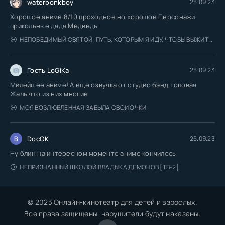
waterbonkboy
25.09.23
Хорошое аниме 8/10 проходное но хорошое Персонажи
прикольные дядя Медведь
НЕПОБЕДИМЫЙ СВЯТОЙ: ПУТЬ, КОТОРЫМ Я ИДУ, ЧТОБЫ ВЫЖИТЬ В ДРУГОМ МИРЕ
Гость LoGiKa
25.09.23
Милейшее аниме! А еще озвучка от студио бэнд топовая
Жаль что из них многие
МОЯ ВОЗЛЮБЛЕННАЯ ЗАБЫЛА СВОИ ОЧКИ
DocOK
25.09.23
Ну блин на интересном моменте аниме кончилось
НЕПРИЗНАННЫЙ ШКОЛОЙ ВЛАДЫКА ДЕМОНОВ [ТВ-2]
© 2023 Онлайн-кинотеатр для детей и взрослых.
Все права защищены, нарушители будут наказаны.