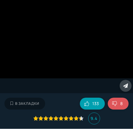
133
8
В ЗАКЛАДКИ
9.4