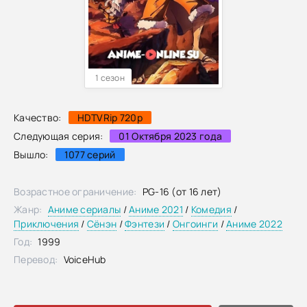
1 сезон
Качество:
HDTVRip 720p
Следующая серия:
01 Октября 2023 года
Вышло:
1077 серий
Возрастное ограничение:
PG-16 (от 16 лет)
Жанр:
Аниме сериалы
/
Аниме 2021
/
Комедия
/
Приключения
/
Сёнэн
/
Фэнтези
/
Онгоинги
/
Аниме 2022
Год:
1999
Перевод:
VoiceHub