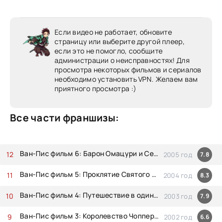
Если видео не работает, обновите
страницу или выберите другой плеер,
если это не помогло, сообщите
администрации о неисправностях! Для
просмотра некоторых фильмов и сериалов
необходимо установить VPN. Желаем вам
приятного просмотра :)
Все части франшизы:
Ван-Пис фильм 6: Барон Омацури и Секретный Остров
2005 год
7.8
Ван-Пис фильм 5: Проклятие Святого Меча
2004 год
8.3
Ван-Пис фильм 4: Путешествие в один конец
2003 год
7.9
Ван-Пис фильм 3: Королевство Чоппера на Острове Необычных Животных
2002 год
6.6