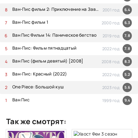
Ван-Пис фильм 2: Приключение на Заводном Острове
2001 год
6.4
Ван-Пис фильм 1
2000 год
6.3
Ван Пис Фильм 14: Паническое бегство
2019 год
7.8
Ван-Пис: Фильм пятнадцатый
2022 год
7.8
Ван Пис (фильм девятый) [2008]
2008 год
8.3
Ван-Пис: Красный (2022)
2022 год
5.2
One Piece: Большой куш
2023 год
5.6
Ван Пис
1999 год
9.4
Так же смотрят: