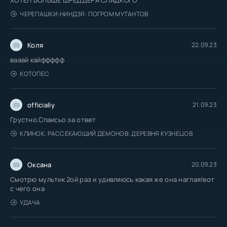
ЧЕРЕПАШКИ-НИНДЗЯ: ПОГРОМ МУТАНТОВ
Коля
22.09.23
вааай кайффффф
КОТОПЕС
officialiy
21.09.23
Грустно.Спаисьо за ответ
КЛИНОК, РАССЕКАЮЩИЙ ДЕМОНОВ: ДЕРЕВНЯ КУЗНЕЦОВ
Оксана
20.09.23
Смотрю мультик 2ой раз и удивляюсь какая же она наглая!вот
с чего она
УДАЧА