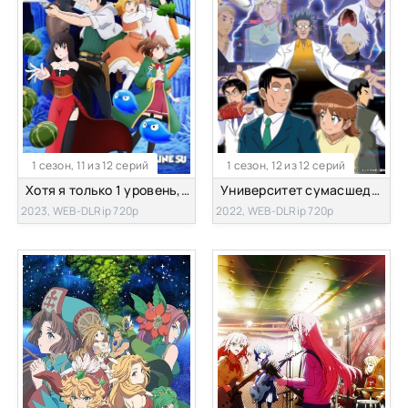
1 сезон, 11 из 12 серий
1 сезон, 12 из 12 серий
Хотя я только 1 уровень, но с этим уникальным навыком я стану сильнейшим
Университет сумасшедших людей
2023, WEB-DLRip 720p
2022, WEB-DLRip 720p