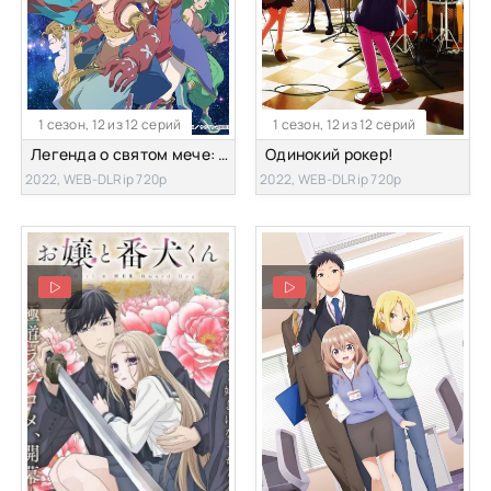
1 сезон, 12 из 12 серий
1 сезон, 12 из 12 серий
Легенда о святом мече: Легенда маны — Каплевидный кристалл
Одинокий рокер!
2022, WEB-DLRip 720p
2022, WEB-DLRip 720p