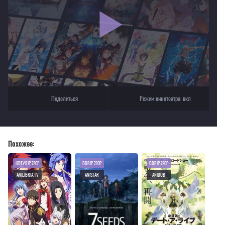
Для просмотра некоторых аниме необходимо установить VPN
Текущее воспроизведение：Тотальный гарем
Поделиться
Режим кинотеатра:
вкл
Похожее:
HDTVRIP 720P
BDRIP 720P
BDRIP 720P
ANILIBRIA.TV
ANISTAR
ANIDUB