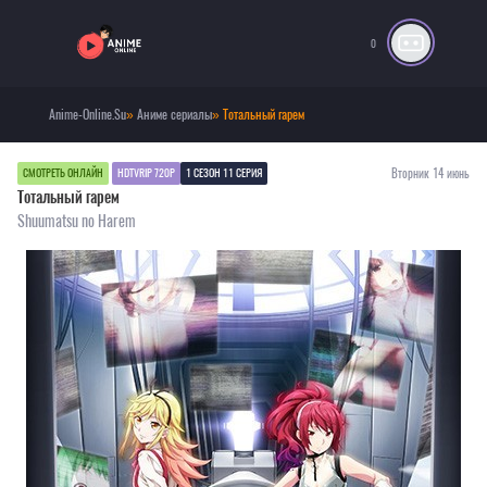
0
Anime-Online.Su
»
Аниме сериалы
» Тотальный гарем
Вторник 14 июнь
СМОТРЕТЬ ОНЛАЙН
HDTVRIP 720P
1 СЕЗОН 11 СЕРИЯ
Тотальный гарем
Shuumatsu no Harem