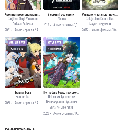
Хроники восстановления королевства реалистом
7 семян [все серии]
Рандеву с жизнью: приговор Маюми [2015]
Genjitsu Shugi Yuusha no
7Seeds
Gekijouban Date a Live:
Oukoku Saikenki
Mayuri Judgement
2019 •
Аниме сериалы / Драма / Приключения / Фантастика
2021 •
Аниме сериалы / Аниме 2021 / Комедия / Приключения / Романтика / Фэнтези
2015 •
Аниме фильмы / Комедия / Романтика / Фантастика
WEB-DLRIP 720P
HDTVRIP 720P
ANILIBRIA.TV
STUDIOBAND
Башня Бога
Не люблю боль, поэтому собираюсь вложить всё в защиту [ТВ-1]
Kami no Tou
Itai no wa Iya nano de
Bougyoryoku ni Kyokufuri
2020 •
Аниме сериалы / Аниме 2020 / Приключения / Фэнтези
Shitai to Omoimasu.
2020 •
Аниме сериалы / Комедия / Приключения / Фэнтези