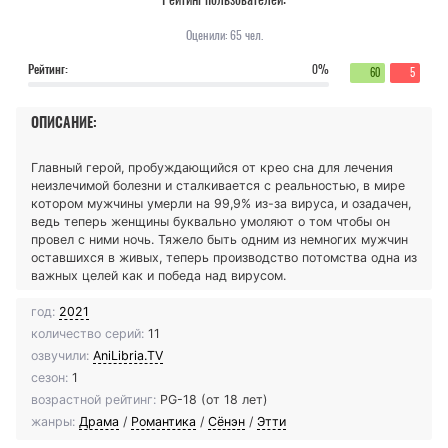
Оценили:
65
чел.
Рейтинг:
0%
60
5
ОПИСАНИЕ:
Главный герой, пробуждающийся от крео сна для лечения
неизлечимой болезни и сталкивается с реальностью, в мире
котором мужчины умерли на 99,9% из-за вируса, и озадачен,
ведь теперь женщины буквально умоляют о том чтобы он
провел с ними ночь. Тяжело быть одним из немногих мужчин
оставшихся в живых, теперь производство потомства одна из
важных целей как и победа над вирусом.
год:
2021
количество серий:
11
озвучили:
AniLibria.TV
сезон:
1
возрастной рейтинг:
PG-18 (от 18 лет)
жанры:
Драма
/
Романтика
/
Сёнэн
/
Этти