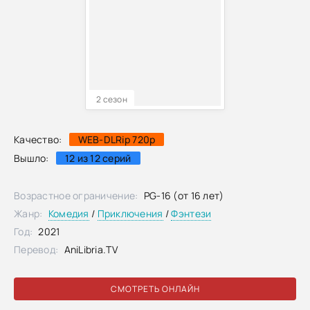
2 сезон
Качество:
WEB-DLRip 720p
Вышло:
12 из 12 серий
Возрастное ограничение:
PG-16 (от 16 лет)
Жанр:
Комедия
/
Приключения
/
Фэнтези
Год:
2021
Перевод:
AniLibria.TV
СМОТРЕТЬ ОНЛАЙН