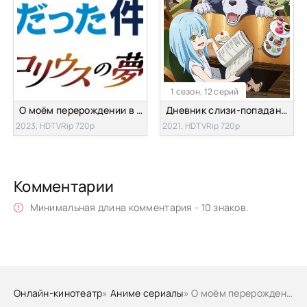
1 сезон, 12 серий
О моём перерождении в слизь OVA
Дневник слизи-попаданца
2023, HDTVRip 720p
2021, HDTVRip 720p
Комментарии
Минимальная длина комментария - 10 знаков.
Онлайн-кинотеатр
»
Аниме сериалы
» О моём перерождении в слизь [ТВ-2, второй сезон]