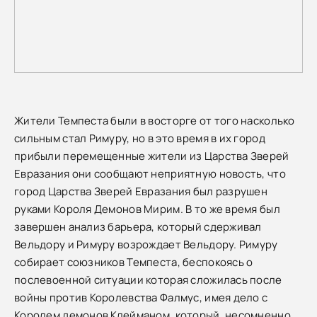
Жители Темпеста были в восторге от того насколько
сильным стал Римуру, но в это время в их город
прибыли перемещенные жители из Царства Зверей
Евразания они сообщают неприятную новость, что
город Царства Зверей Евразания был разрушен
руками Короля Демонов Мирим. В то же время был
завершен анализ барьера, который сдерживал
Вельдору и Римуру возрождает Вельдору. Римуру
собирает союзников Темпеста, беспокоясь о
послевоенной ситуации которая сложилась после
войны против Королевства Фалмус, имея дело с
Королем демонов Клейманом, который, несомненно,