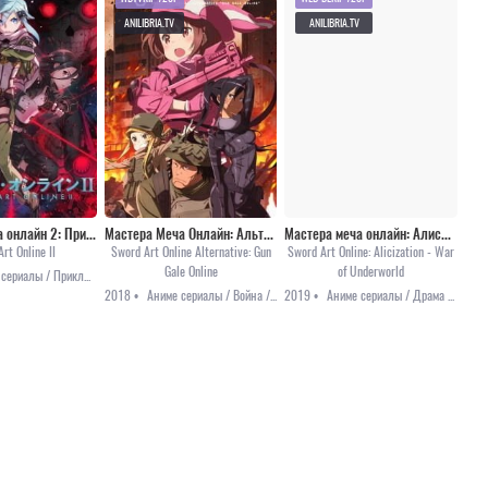
ANILIBRIA.TV
ANILIBRIA.TV
Мастера меча онлайн 2: Призрачная пуля
Мастера Меча Онлайн: Альтернативная призрачная пуля
Мастера меча онлайн: Алисизация — Война в Подмирье
rt Online II
Sword Art Online Alternative: Gun
Sword Art Online: Alicization - War
Gale Online
of Underworld
Аниме сериалы / Приключения / Романтика / Фэнтези
2018 •
Аниме сериалы / Война / Фантастика / Фэнтези
2019 •
Аниме сериалы / Драма / Приключения / Романтика / Фэнтези