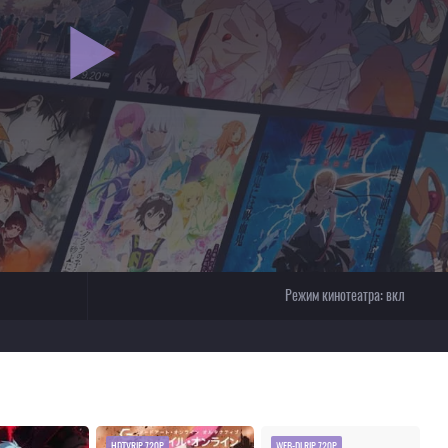
Режим кинотеатра:
вкл
HDTVRIP 720P
WEB-DLRIP 720P