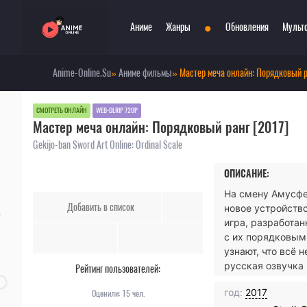
•
Аниме
Жанры
Обновления
Мульт
Anime-Online.Su
»
Аниме фильмы
» Мастер меча онлайн: Порядковый р
Сериалы
Боевые искусства
Смотр
При
Фильмы
Война
Топ 3
Пар
СМОТРЕТЬ ОНЛАЙН
WEB-DLRIP 720P
Мастер меча онлайн: Порядковый ранг [2017]
Аниме 2022
Драма
Сёд
Аниме 2021
Детектив
Три
Gekijo-ban Sword Art Online: Ordinal Scale
Аниме 2020
Комедия
Ужа
ОПИСАНИЕ:
Топ 100 аниме
Меха
Фан
На смену Амусфе
Анонсы аниме
Мистика
Фэн
Добавить в список
новое устройство
Онгоинги
Музыкальный
Шко
игра, разработан
Новости
Повседневность
Игр
с их порядковым 
узнают, что всё 
русская озвучка (
Рейтинг пользователей:
год:
2017
Оценили:
15
чел.