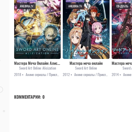
ANILIBRIA.TV
ANILIBRIA.TV
СВ-ДУБЛЬ
Мастера Меча Онлайн: Алисизация
Мастера меча онлайн
Sword Art Online: Alicization
Sword Art Online
Sword A
2018 •
Аниме сериалы / Приключения / Романтика / Фэнтези
2012 •
Аниме сериалы / Приключения / Романтика / Фэнтези
2014 •
КОММЕНТАРИИ:
0