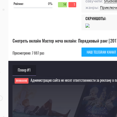
озвучили:
Studio
Рейтинг:
0%
14
1
жанры:
Приключ
СКРИНШОТЫ:
Смотреть онлайн Мастер меча онлайн: Порядковый ранг [2017
НАШ TELEGRAM КАНАЛ
Просмотрено: 7 887 раз
Плеер #1
Администрация сайта не несет ответственности за рекламу в п
ВНИМАНИЕ
Если видео не работает, обновите страницу или выберите другой плеер!
Для просмотра некоторых аниме необходимо установить VPN
Текущее воспроизведение：Мастер меча онлайн: Порядковый ранг [2017