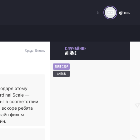
@Гость
0
СЛУЧАЙНОЕ
Среда 15 июнь
АНИМЕ
BDRIP 720P
ANIDUB
годаря этому
dinal Scale —
нг в соответствии
о вскоре ребята
нлайн фильм
йн.