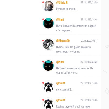
@Olivia R
27.11.2022, 23:09
Рисовка не очень...
@Nani
27.11.2022, 14:48
Имхо. Спойлер: В сравнении с Аркейн
- безвкусная...
@Macros90
27.11.2022, 00:37
Цитата: Nani Не фанат японских
мультиков. Не фанат...
@Nani
26.11.2022, 23:25
Не фанат японских мультиков. Не
фанат Lol(а). Но с...
@Snuff
26.11.2022, 14:35
ну и хрень))))...
@Snuff
25.11.2022, 15:05
Крайне глупое И в той же мере