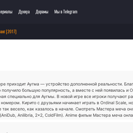
сериалы
Дунхуа
Дорамы
Мы в Telegram
анг [2017]
еть онлайн
ключения
Этти
0 мультсериалов
одия
3D
зё-ай
Романтика
ллер
Сёнэн
сы
Сёдзё
тастика
Спорт
ре приходит Аугма — устройство дополненной реальности. Бла
тези
Демоны
 получило большую популярность, а вместе с ней появилась и Or
ла
Экшен
ная специально для Аугмы. В новой игре все игроки получают ра
ы
Сверхъестественное
номером. Кирито с друзьями начинает играть в Ordinal Scale, н
не так весело, как казалось в начале. Смотреть Мастера меча о
AniDub, Anilibria, 2x2, ColdFilm). Anime фильм Мастера меча онла