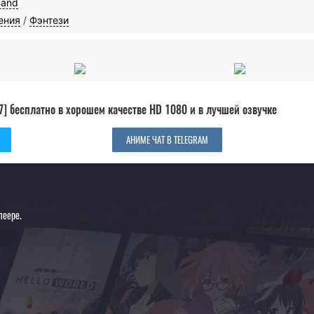
Band
ения
/
Фэнтези
] бесплатно в хорошем качестве HD 1080 и в лучшей озвучке
АНИМЕ ЧАТ В TELEGRAM
леере.
]