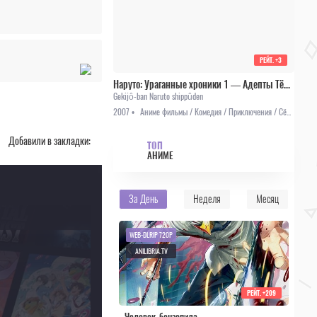
РЕЙТ.
+3
Наруто: Ураганные хроники 1 — Адепты Тёмного царства (Наруто Фильм 4)
Gekijô-ban Naruto shippûden
2007 •
Аниме фильмы / Комедия / Приключения / Сёнэн / Фэнтези
Добавили в закладки:
ТОП
АНИМЕ
За День
Неделя
Месяц
WEB-DLRIP 720P
ANILIBRIA.TV
РЕЙТ.
+209
Человек-бензопила