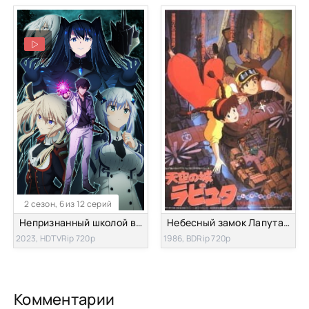
2 сезон, 6 из 12 серий
Непризнанный школой владыка демонов [ТВ-2]
Небесный замок Лапута [1986]
2023, HDTVRip 720p
1986, BDRip 720p
Комментарии