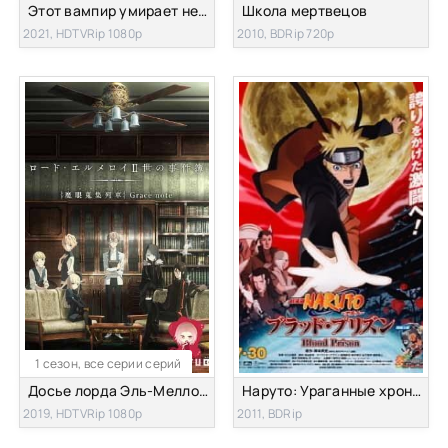
Этот вампир умирает не вовремя
Школа мертвецов
2021, HDTVRip 1080p
2010, BDRip 720p
1 сезон, все серии серий
Досье лорда Эль-Меллоя [все серии]
Наруто: Ураганные хроники 5 — Кровавая тюрьма (Наруто Фильм 8)
2019, HDTVRip 1080p
2011, BDRip