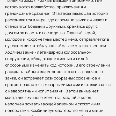
"Ходячий замок" - захватывающий аниме-мир, где
встречаются волшебство, приключения и
грандиозные сражения. Эта захватывающая история
раскрывается в мире, где огромные замки оживают и
становятся боевыми оружиями, сражаясь друг с
другом за власть и господство. Главный герой,
молодой и искромётный мастер меча, отправляется в
путешествие, чтобы узнать больше о таинственном
Ходячем замке - легендарном колоссальном
сооружении, обладающем жизнью и силой,
способными изменить ход истории. В его стремлении
раскрыть тайны и возможности этого загадочного
замка, он встречает разнообразных союзников и
врагов, сражается с коварными магами и сталкивается
с невероятными испытаниями. В этом аниме нет
места для скучного момента: каждый эпизод
наполнен захватывающей экшеном и сюжетными
поворотами. Комбинируя мастерство меча и магии,