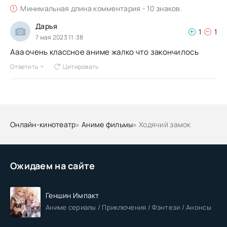
Минимальная длина комментария - 10 знаков.
Дарья
1
1
7 мая 2023 11:38
Ааа очень классное аниме жалко что закончилось
Ответить
Цитировать
Онлайн-кинотеатр
»
Аниме фильмы
» Ходячий замок
Ожидаем на сайте
Геншин Импакт
Аниме сериалы / Приключения / Фэнтези / Анонсы