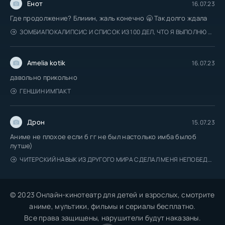
Енот
16.07.23
Где продолжение? Блииин, жаль конечно 🥱 Так долго ждала
ЗОМБИАПОКАЛИПСИС И СПИСОК ИЗ 100 ДЕЛ, ЧТО Я ВЫПОЛНЮ ПЕРЕД СМЕРТЬЮ
Amelia kotik
16.07.23
давольно прикольно
ГЕНШИН ИМПАКТ
Дрон
15.07.23
Аниме не плохое если б гг не был настолько имба былоб
лутше)
ЧИТЕРСКИЙ НАВЫК ИЗ ДРУГОГО МИРА СДЕЛАЛ МЕНЯ НЕПОБЕДИМЫМ В МОЁМ
© 2023 Онлайн-кинотеатр для детей и взрослых, смотрите
аниме, мультики, фильмы и сериалы бесплатно.
Все права защищены, нарушители будут наказаны.