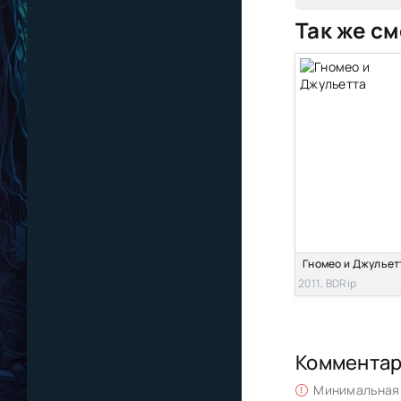
Так же см
Гномео и Джульет
2011, BDRip
Коммента
Минимальная 