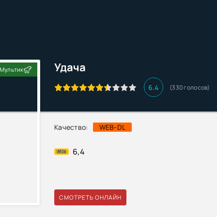
Удача
Мультик
6.4
(330 голосов)
Качество:
WEB-DL
6,4
СМОТРЕТЬ ОНЛАЙН