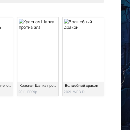
Феи: Тайна зимнего леса
Красная Шапка против зла
Волшебный дракон
2011, BDRip
2021, WEB-DL