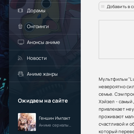
Добавить в 
Дорамы
Онгоинги
Анонсы аниме
Новости
Аниме жанры
Мультфильм "Lu
невероятно сил
семье. Сэм про
Ожидаем на сайте
Хэйзел - самый
привлекает неу
проживают мале
Геншин Импакт
счастливой и о
Аниме сериалы / Приключения / Фэнтези / Анонсы
который переве