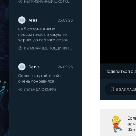
НЕПРИЗНАННЫЙ ШКОЛОЙ ВЛАДЫКА ДЕМОНОВ [ТВ-2]
Ares
25.09.23
на 5 сезоне Аниме
превратилась в какую то
херню. до первого сезона
не
КУЛИНАРНЫЕ ПОЕДИНКИ СОМЫ [ТВ-5]
Denis
24.09.23
Поделиться с 
Сериал крутой, и сайт
очень понравился
В ЗАКЛАД
ЛЕГЕНДА О КОРРЕ
Есл
адм
Жел