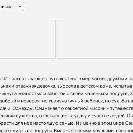
список
ck" - захватывающее путешествие в мир магии, дружбы и на
ьная и отважная девочка, выросла в детском доме, испыты
никнута нежностью и заботой о своей маленькой подруге, Х
 добрый и невероятно харизматичный ребенок, но судьба на
дачи. Однажды, Сэм узнает о секретной миссии - путешестви
нькие существа, отвечающие за удачу и счастье людей. Са
брести для нее настоящую семью. И именно в этом мире Сэм
рнет жизнь ее подруги. Вместе с новыми друзьями, веселы