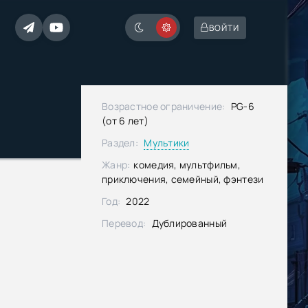
ВОЙТИ
Возрастное ограничение:
PG-6
(от 6 лет)
Раздел:
Мультики
Жанр:
комедия, мультфильм,
приключения, семейный, фэнтези
Год:
2022
Перевод:
Дублированный