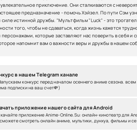
 увлекательное приключение. Они сталкиваются с неверо
стоящее предназначение - помочь Хэйзел. По пути Сэм узнае
 и силе истинной дружбы. "Mультфильм "Luck" - это трогате
жности того, чтобы не сдаваться, когда жизнь кажется труд
персонажами, которые заставляют нас поверить в себя и св
оторое напомнит вам о важности веры и дружбы в нашем со
нкурс в нашем Telegram канале
Запускаем конкурс перед началом осеннего аниме сезона. всем
ма подписки на ваш счет💸)
ачать приложение нашего сайта для Android
качайте приложение Anime-Online.Su: онлайн-кинотеатр для Andr
сможете смотреть онлайн аниме, мультики, дунхуа, фильмы и се