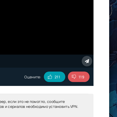
Оцените:
211
119
еер, если это не помогло, сообщите
ов и сериалов необходимо установить VPN.