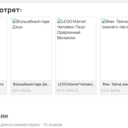
отрят:
та
Волшебный парк Джун
LEGO Marvel Человек-Паук: Одержимый Веномом
2019, BDRip
2019, WEB-DL
2012, BDRip
рии
длина комментария - 10 знаков.