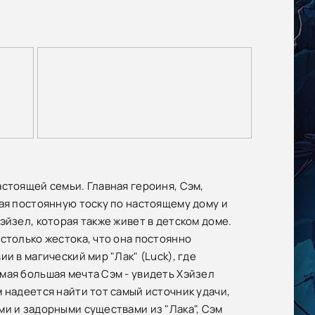
стоящей семьи. Главная героиня, Сэм,
вая постоянную тоску по настоящему дому и
эйзел, которая также живет в детском доме.
столько жестока, что она постоянно
и в магический мир "Лак" (Luck), где
мая большая мечта Сэм - увидеть Хэйзел
 надеется найти тот самый источник удачи,
ми и задорными существами из "Лака", Сэм