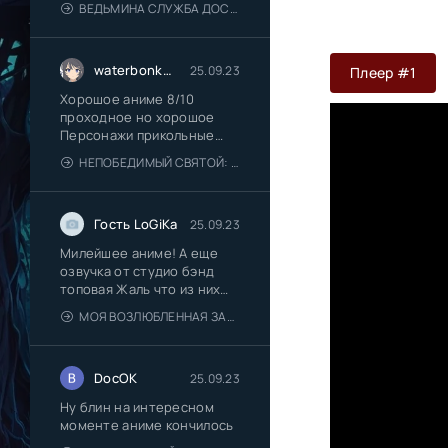
ВЕДЬМИНА СЛУЖБА ДОСТАВКИ [1989]
waterbonkboy
25.09.23
Плеер #1
Хорошое аниме 8/10
проходное но хорошое
Персонажи прикольные
дядя Медведь
НЕПОБЕДИМЫЙ СВЯТОЙ: ПУТЬ, КОТОРЫМ Я ИДУ, ЧТОБЫ ВЫЖИТЬ В ДРУГОМ МИРЕ
Гость LoGiKa
25.09.23
Милейшее аниме! А еще
озвучка от студио бэнд
топовая Жаль что из них
многие
МОЯ ВОЗЛЮБЛЕННАЯ ЗАБЫЛА СВОИ ОЧКИ
DocOK
25.09.23
Ну блин на интересном
моменте аниме кончилось