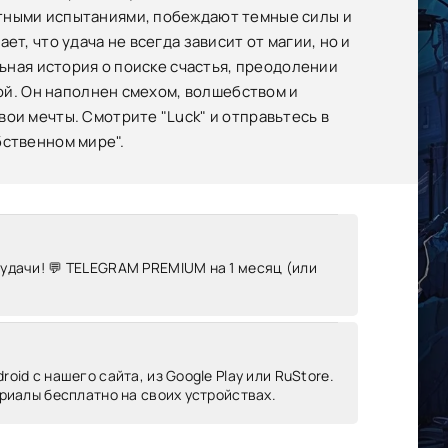
ятными испытаниями, побеждают темные силы и
т, что удача не всегда зависит от магии, но и
льная история о поиске счастья, преодолении
ной. Он наполнен смехом, волшебством и
ои мечты. Смотрите "Luck" и отправьтесь в
бственном мире".
 удачи! 💬 TELEGRAM PREMIUM на 1 месяц (или
oid c нашего сайта, из Google Play или RuStore.
риалы бесплатно на своих устройствах.