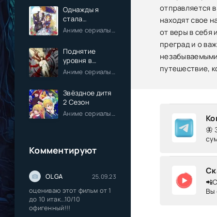
отправляется в
Однажды я
стала
находят свое на
принцессой
Аниме сериалы / Комедия / Романтика / Фэнтези / Анонсы
от веры в себя
преград и о ва
Поднятие
незабываемыми 
уровня в
путешествие, к
одиночку
Аниме сериалы / Экшен / Приключения / Фэнтези / Анонсы
Звёздное дитя
2 Сезон
Аниме сериалы / Драма / Комедия / Романтика / Фантастика / Анонсы
Ко
🦋 
сум
Комментируют
Ск
OLGA
25.09.23
📲С
оцениваю этот фильм от 1
Вы 
до 10 итак...10/10
офигенный!!!