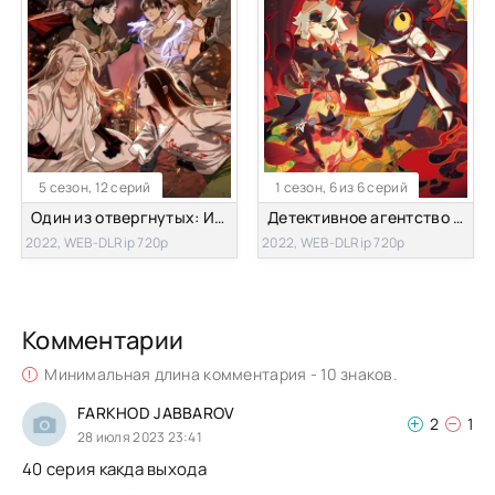
5 сезон, 12 серий
1 сезон, 6 из 6 серий
Один из отвергнутых: Изгой [ТВ-5]
Детективное агентство Ли
2022, WEB-DLRip 720p
2022, WEB-DLRip 720p
Комментарии
Минимальная длина комментария - 10 знаков.
FARKHOD JABBAROV
2
1
28 июля 2023 23:41
40 серия какда выхода