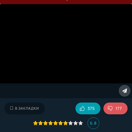
375
177
В ЗАКЛАДКИ
6.8