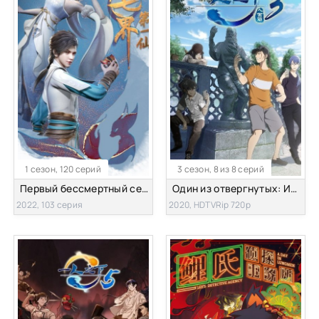
1 сезон, 120 серий
3 сезон, 8 из 8 серий
Первый бессмертный семи миров
Один из отвергнутых: Изгой [ТВ-3]
2022, 103 серия
2020, HDTVRip 720p