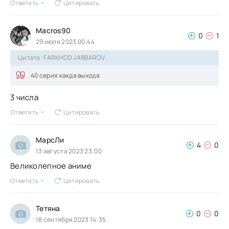
Ответить
Цитировать
Macros90
0
1
29 июля 2023 00:44
Цитата: FARKHOD JABBAROV
40 серия какда выхода
3 числа
Ответить
Цитировать
МарсЛи
4
0
13 августа 2023 23:00
Великолепное аниме
Ответить
Цитировать
Тетяна
0
0
18 сентября 2023 14:35