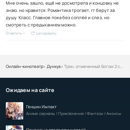
Мне очень зашло, ещё не досмотрела и концовку не
знаю, но нравится. Романтика трогает, гг берут за
душу. Класс. Главное пока без соплёй и слез, но
смотреть с предыханием можно.
Ответить
Цитировать
Онлайн-кинотеатр
»
Дунхуа
» Трон, отмеченный Богом 2 сезон
Ожидаем на сайте
Геншин Импакт
Аниме сериалы / Приключения / Фэнтези / Анонсы
Однажды я стала принцессой