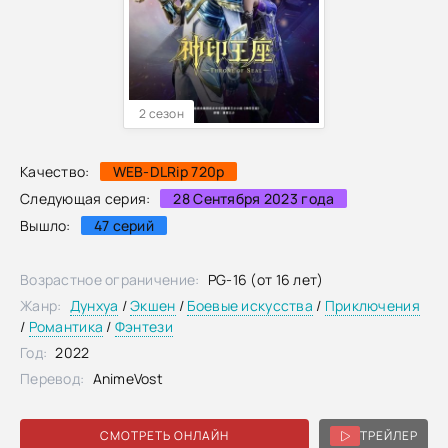
2 сезон
Качество:
WEB-DLRip 720p
Следующая серия:
28 Сентября 2023 года
Вышло:
47 серий
Возрастное ограничение:
PG-16 (от 16 лет)
Жанр:
Дунхуа
/
Экшен
/
Боевые искусства
/
Приключения
/
Романтика
/
Фэнтези
Год:
2022
Перевод:
AnimeVost
СМОТРЕТЬ ОНЛАЙН
ТРЕЙЛЕР