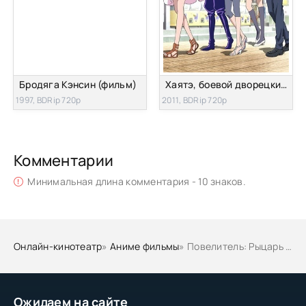
Бродяга Кэнсин (фильм)
Хаятэ, боевой дворецкий (фильм)
1997, BDRip 720p
2011, BDRip 720p
Комментарии
Минимальная длина комментария - 10 знаков.
Онлайн-кинотеатр
»
Аниме фильмы
» Повелитель: Рыцарь Святого королевства (Фильм)
Ожидаем на сайте