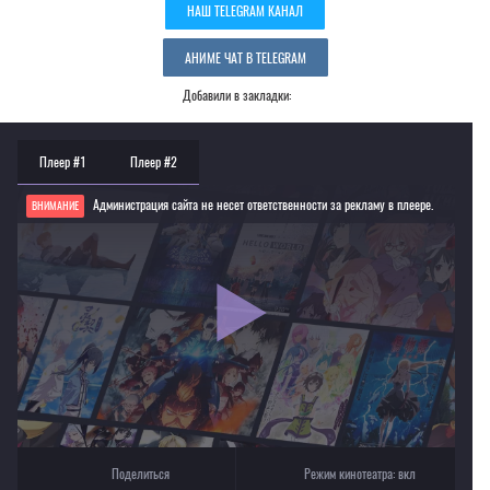
НАШ TELEGRAM КАНАЛ
АНИМЕ ЧАТ В TELEGRAM
Добавили в закладки:
Плеер #1
Плеер #2
Администрация сайта не несет ответственности за рекламу в плеере.
ВНИМАНИЕ
Если видео не работает, обновите страницу или выберите другой плеер!
Для просмотра некоторых аниме необходимо установить VPN
Текущее воспроизведение：Девочка-батарейка из мира-перевёртыша
Поделиться
Режим кинотеатра:
вкл