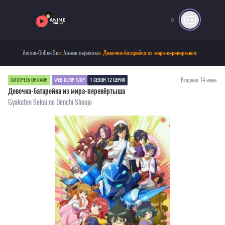
0
Anime-Online.Su
»
Аниме сериалы
» Девочка-батарейка из мира-перевёртыша
Вторник 14 июнь
СМОТРЕТЬ ОНЛАЙН
WEB-DLRIP 720P
1 СЕЗОН 12 СЕРИЯ
Девочка-батарейка из мира-перевёртыша
Gyakuten Sekai no Denchi Shoujo