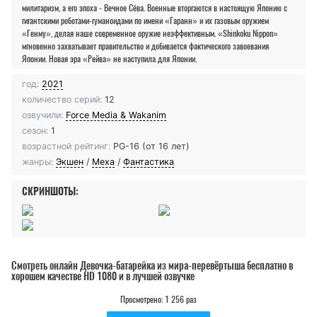
милитаризм, а его эпоха - Вечное Сёва. Военные вторгаются в настоящую Японию с
гигантскими роботами-гуманоидами по имени «Гаранн» и их газовым оружием
«Генму», делая наше современное оружие неэффективным. «Shinkoku Nippon»
мгновенно захватывает правительство и добивается фактического завоевания
Японии. Новая эра «Рейва» не наступила для Японии.
год:
2021
количество серий:
12
озвучили:
Force Media & Wakanim
сезон:
1
возрастной рейтинг:
PG-16 (от 16 лет)
жанры:
Экшен
/
Меха
/
Фантастика
СКРИНШОТЫ:
Смотреть онлайн Девочка-батарейка из мира-перевёртыша бесплатно в
хорошем качестве HD 1080 и в лучшей озвучке
Просмотрено: 1 256 раз