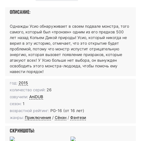
ОПИСАНИЕ:
Однажды Усио обнаруживает в своем подвале монстра, того
самого, который был «пронзен» одним из его предков 500
лет назад Копьем Дикой природы! Усио, который никогда не
верил в эту историю, отмечает, что это открытие будет
проблемой, потому что монстр испустит отрицательную
энергию, которая вызовет появление призраков, которые
атакуют всех! У Усио больше нет выбора, он вынужден
освободить этого монстра-людоеда, чтобы помочь ему
навести порядок!
год:
2015
количество серий:
26
озвучили:
AniDUB
сезон:
1
возрастной рейтинг:
PG-16 (от 16 лет)
жанры:
Приключения
/
Сёнэн
/
Фэнтези
СКРИНШОТЫ: