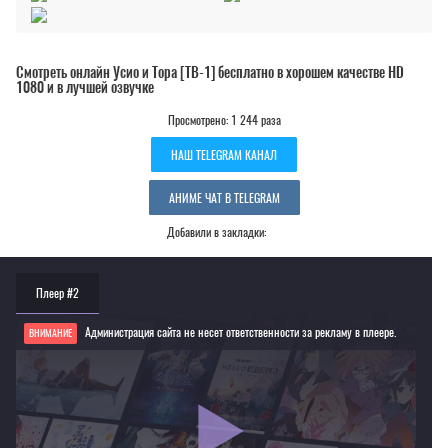
Смотреть онлайн Усио и Тора [ТВ-1] бесплатно в хорошем качестве HD
1080 и в лучшей озвучке
Просмотрено: 1 244 раза
НАШ TELEGRAM КАНАЛ
АНИМЕ ЧАТ В TELEGRAM
Добавили в закладки:
Плеер #2
Администрация сайта не несет ответственности за рекламу в плеере.
ВНИМАНИЕ
Если видео не работает, обновите страницу или выберите другой плеер!
Для просмотра некоторых аниме необходимо установить VPN
Текущее воспроизведение：Усио и Тора [ТВ-1]