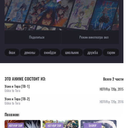
Поделиться
Режим кинотеатра:
вкл
ёкаи
демоны
оммёдзи
школьник
дружба
гарем
ЭТО АНИМЕ СОСТОИТ ИЗ:
Всего 2 части
Усио и Тора [ТВ-1]
HDTVRip 720p, 2015
Ushio to Tora
Усио и Тора [ТВ-2]
HDTVRip 720p, 2016
Ushio to Tora
Похожее:
HDTVRIP 720P
HDTVRIP 720P
DVDRIP