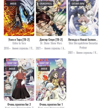
ANIDUB
CRUNCHYROLL
ЕВГЕНИЯ ЛУРЬЕ
Усио и Тора [ТВ-2]
Доктор Стоун [ТВ-2]
Легенда о Новой Белоснежке Притиар
Ushio to Tora
Dr. Stone: Stone Wars
Shin Shirayukihime Densetsu
Pretear
2016 •
Аниме сериалы / Приключения / Сёнэн / Фэнтези
2021 •
Аниме сериалы / Аниме 2021 / Комедия / Приключения
2001 •
Аниме сериалы / Комедия / Романтика / Сёдзё
BDRIP 720P
BDRIP 720P
ANIDUB
ANIDUB
Очень приятно бог 2
Очень приятно бог 1