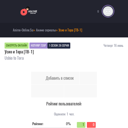
0
Anime-Online.Su
»
Аниме сериалы
» Усио и Тора [ТВ-1]
Четверг 16 июнь
СМОТРЕТЬ ОНЛАЙН
HDTVRIP 720P
1 СЕЗОН 26 СЕРИЯ
Усио и Тора [ТВ-1]
Ushio to Tora
Добавить в список
Рейтинг пользователей:
Оценили:
1
чел.
Рейтинг:
0%
1
0