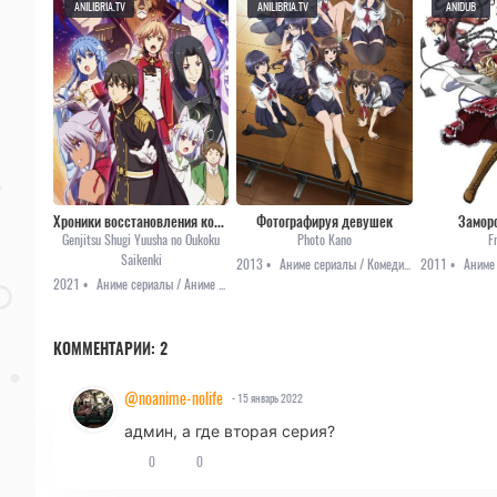
ANILIBRIA.TV
ANILIBRIA.TV
ANIDUB
Хроники восстановления королевства реалистом
Фотографируя девушек
Заморо
Genjitsu Shugi Yuusha no Oukoku
Photo Kano
F
Saikenki
2013 •
Аниме сериалы / Комедия / Романтика / Этти
2011 •
2021 •
Аниме сериалы / Аниме 2021 / Комедия / Приключения / Романтика / Фэнтези
КОММЕНТАРИИ:
2
@noanime-nolife
- 15 январь 2022
админ, а где вторая серия?
0
0