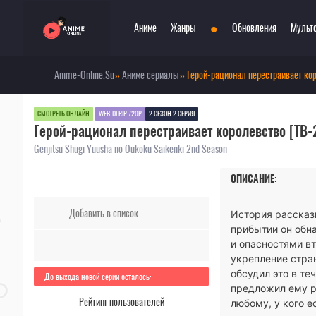
•
Аниме
Жанры
Обновления
Мульт
Anime-Online.Su
»
Аниме сериалы
» Герой-рационал перестраивает кор
Сериалы
Боевые искусства
При
Фильмы
Война
Пар
СМОТРЕТЬ ОНЛАЙН
WEB-DLRIP 720P
2 СЕЗОН 2 СЕРИЯ
Герой-рационал перестраивает королевство [ТВ-
Аниме 2022
Драма
Сёд
Аниме 2021
Детектив
Три
Genjitsu Shugi Yuusha no Oukoku Saikenki 2nd Season
Аниме 2020
Комедия
Ужа
ОПИСАНИЕ:
Топ 100 аниме
Меха
Фан
Анонсы аниме
Мистика
Фэн
Добавить в список
История рассказы
Онгоинги
Музыкальный
Шко
прибытии он обн
Новости
Повседневность
Игр
и опасностями вт
укрепление стран
обсудил это в те
До выхода новой серии осталось:
предложил ему ру
Рейтинг пользователей
любому, у кого е