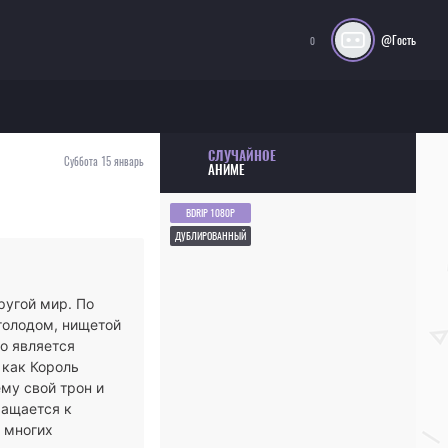
@Гость
0
СЛУЧАЙНОЕ
Суббота 15 январь
АНИМЕ
BDRIP 1080P
ДУБЛИРОВАННЫЙ
ругой мир. По
голодом, нищетой
го является
 как Король
ему свой трон и
ращается к
ь многих