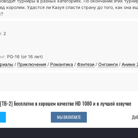
роводит турниры в разных категориях. По окончании этих турни
д королем. Удастся ли Казуя спасти страну до того, как она е
с?
:
2
нг:
PG-16 (от 16 лет)
ериалы
/
Приключения
/
Романтика
/
Фэнтези
/
Онгоинги
/
Аниме 
[ТВ-2] бесплатно в хорошем качестве HD 1080 и в лучшей озвучке
Доб
МЫ ВКОНТАКТЕ