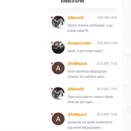
КОММЕНТАРИИ
@Macros90
16.01.2022, 00:47
Цитата: noanime-nolifeадмин, а где
вторая серия?В...
@noanime-nolife
15.01.2022, 23:39
админ, а где вторая серия?...
@EvilMonarch
25.12.2021, 11:22
после просмотра предыдущих
сезонов, это смотреть даже...
@Macros90
24.12.2021, 19:53
Ждем если повезет слива в убогом
качестве или через...
@EvilMonarch
24.12.2021, 14:54
ощущение что аниме насмехается
над всеми предыдущими...