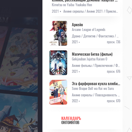
Kimetsu no Yaiba: Yuukaku Hen
2021 •
Аниме сериалы / Аниме 2021 / Приключения / Сёнэн / Фэнтези / Онгоинги
Аркейн
Arcane: League of Legends
Драма / Детектив / Фантастика / Фэнтези / Мультсериалы
2021 •
просм. 736
Магическая битва (фильм)
Gekijouban Jujutsu Kaisen 0
Аниме фильмы / Приключения / Фэнтези / Анонсы
2021 •
просм. 676
Эта фарфоровая кукла влюбилась
Sono Bisque Doll wa Koi wo Suru
Аниме сериалы / Повседневность / Романтика / Школа / Онгоинги / Аниме 2022
2022 •
просм. 670
КАЛЕНДАРЬ
ОНГОИНГОВ