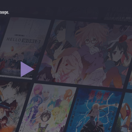
леере.
ТВ-2]