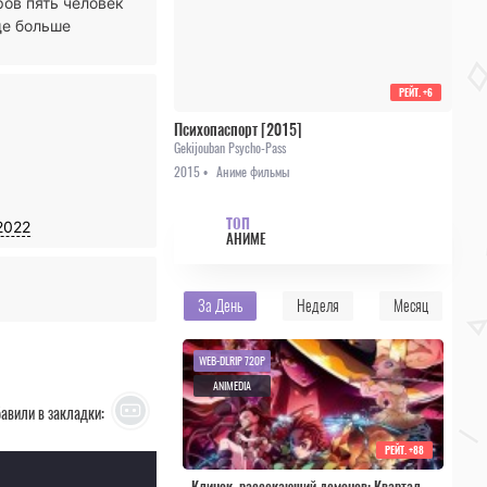
ров пять человек
ще больше
РЕЙТ.
+6
Психопаспорт [2015]
Gekijouban Psycho-Pass
2015 •
Аниме фильмы
ТОП
2022
АНИМЕ
За День
Неделя
Месяц
WEB-DLRIP 720P
ANIMEDIA
авили в закладки:
РЕЙТ.
+88
Клинок, рассекающий демонов: Квартал красных фонарей