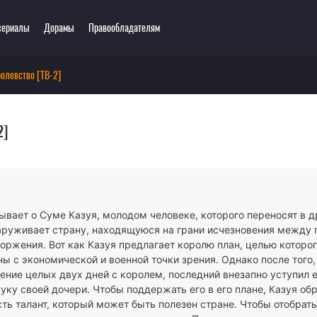
сериалы
Дорамы
Правообладателям
олевство [ТВ-2]
ключения
Этти
одия
3D
2]
зё-ай
Романтика
ллер
Сёнэн
сы
Сёдзё
тастика
Спорт
тези
Демоны
вает о Суме Казуя, молодом человеке, которого переносят в д
ла
Экшен
аруживает страну, находящуюся на грани исчезновения между 
ы
Сверхъестественное
оржения. Вот как Казуя предлагает королю план, целью которо
ы с экономической и военной точки зрения. Однако после того,
чение целых двух дней с королем, последний внезапно уступил 
ку своей дочери. Чтобы поддержать его в его плане, Казуя об
сть талант, который может быть полезен стране. Чтобы отобрат