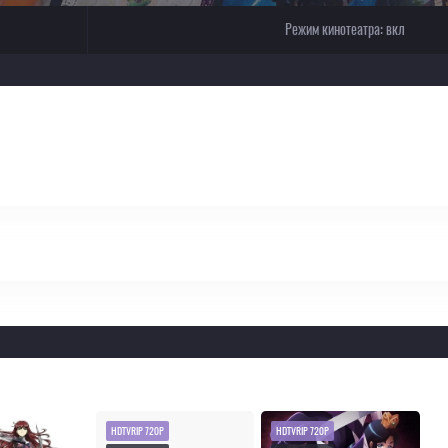
Режим кинотеатра:
вкл
HDTVRIP 720P
HDTVRIP 720P