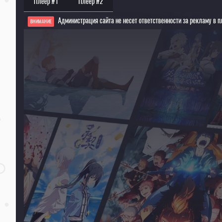
Плеер #1
Плеер #2
Администрация сайта не несет ответственности за рекламу в п
ВНИМАНИЕ
Если видео не работает, обновите страницу или выберите другой плеер!
Для просмотра некоторых аниме необходимо установить VPN
Текущее воспроизведение：Герой-рационал перестраивает королевство [