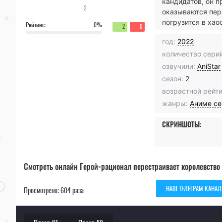
кандидатов, он п
2
оказываются пере
погрузится в хао
Рейтинг:
0%
2
0
год:
2022
количество серий
озвучили:
AniStar
сезон:
2
возрастной рейти
жанры:
Аниме с
СКРИНШОТЫ:
Смотреть онлайн Герой-рационал перестраивает королевство 
НАШ ТЕЛЕГРАМ КАНАЛ
Просмотрено: 604 раза