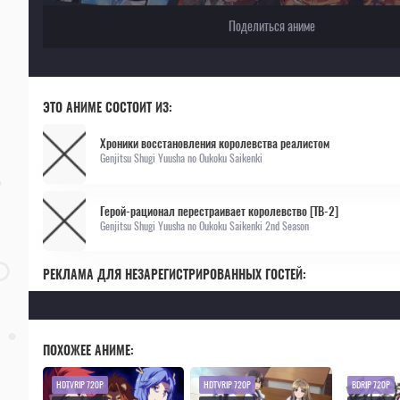
Поделиться аниме
ЭТО АНИМЕ СОСТОИТ ИЗ:
Хроники восстановления королевства реалистом
Genjitsu Shugi Yuusha no Oukoku Saikenki
Герой-рационал перестраивает королевство [ТВ-2]
Genjitsu Shugi Yuusha no Oukoku Saikenki 2nd Season
РЕКЛАМА ДЛЯ НЕЗАРЕГИСТРИРОВАННЫХ ГОСТЕЙ:
ПОХОЖЕЕ АНИМЕ:
HDTVRIP 720P
HDTVRIP 720P
BDRIP 720P