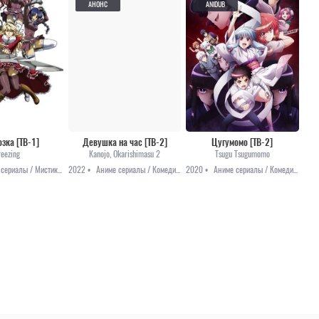
АНОНС
ANIDUB
зка [ТВ-1]
Девушка на час [ТВ-2]
Цугумомо [ТВ-2]
reezing
Kanojo, Okarishimasu 2
Tsugu Tsugumomo
Аниме сериалы / Мистика / Приключения / Этти
2022 •
Аниме сериалы / Комедия / Романтика / Анонсы
2020 •
Аниме сериалы / Комедия / Мистика / Романтика / Этти