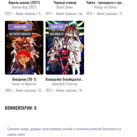
Король-шаман (2021)
Черный клевер
Чайка - принцесса с гробом [ТВ-1]
Shaman King (2021)
Black Clover
Hitsugi no Chaika
2021 •
Аниме сериалы / Аниме 2021 / Комедия / Приключения / Фантастика
2017 •
Аниме сериалы / Аниме 2021 / Приключения / Сёнэн / Фэнтези
2014 •
Аниме сериалы / Приключения / Романтика / Фэнтези
BDRIP 720P
BDRIP 720P
MC ENTERTAINMENT
ANILIBRIA.TV
Акварион [ТВ-1]
Вальврэйв Освободитель [ТВ-1]
Sousei no Aquarion
Kakumeiki Valvrave
2005 •
Аниме сериалы / Драма / Меха / Приключения / Фантастика
2013 •
Аниме сериалы / Меха / Приключения / Фантастика
КОММЕНТАРИИ:
0
Смотрите аниме, дорамы, мультсериалы онлайн в отличном качестве бесплатно на
нашем сайте.