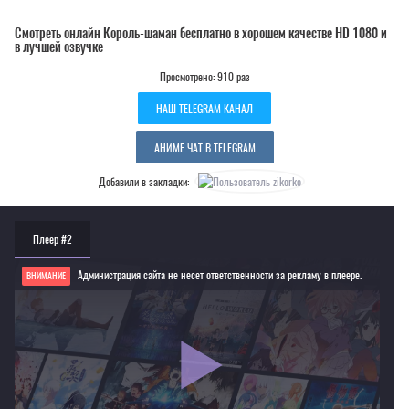
Смотреть онлайн Король-шаман бесплатно в хорошем качестве HD 1080 и
в лучшей озвучке
Просмотрено: 910 раз
НАШ TELEGRAM КАНАЛ
АНИМЕ ЧАТ В TELEGRAM
Добавили в закладки:
Плеер #2
Администрация сайта не несет ответственности за рекламу в плеере.
ВНИМАНИЕ
Если видео не работает, обновите страницу или выберите другой плеер!
Для просмотра некоторых аниме необходимо установить VPN
Текущее воспроизведение：Король-шаман