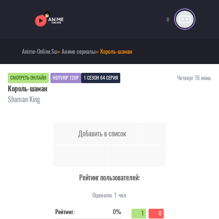
0
Anime-Online.Su
»
Аниме сериалы
» Король-шаман
Четверг 16 июнь
СМОТРЕТЬ ОНЛАЙН
HDTVRIP 720P
1 СЕЗОН 64 СЕРИЯ
Король-шаман
Shaman King
Добавить в список
Рейтинг пользователей:
Оценили:
1
чел.
Рейтинг:
0%
1
0