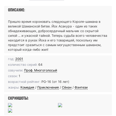
ОПИСАНИЕ:
Пришло время короновать следующего Короля-шамана в
великой Шаманской битве. Йох Асакура - один из таких
обнадеживающих, добросердечный мальчик со скрытой
силой ... и ужасной тайной. Теперь судьба всего человечества
находится в руках Йоха и его товарищей, поскольку им
предстоит сразиться с самым могущественным шаманом,
который когда-либо жил!
год:
2001
количество серий:
64
озвучили:
Проф. Многоголосый
сезон:
1
возрастной рейтинг:
PG-16 (от 16 лет)
жанры:
Комедия
/
Приключения
/
Сёнэн
/
Фэнтези
СКРИНШОТЫ: