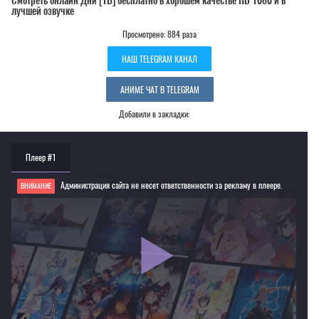
Смотреть онлайн Дни [ТВ] бесплатно в хорошем качестве HD 1080 и в
лучшей озвучке
Просмотрено: 884 раза
НАШ TELEGRAM КАНАЛ
АНИМЕ ЧАТ В TELEGRAM
Добавили в закладки:
Плеер #1
Администрация сайта не несет ответственности за рекламу в плеере.
ВНИМАНИЕ
Если видео не работает, обновите страницу или выберите другой плеер!
Для просмотра некоторых аниме необходимо установить VPN
Текущее воспроизведение：Дни [ТВ]