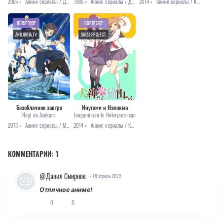
2005 •
Аниме сериалы / Драма / Мистика / Романтика / Этти
1985 •
Аниме сериалы / Драма / Меха / Приключения / Фантастика
2014 •
Аниме сериалы / Комедия / Романтика
BDRIP 720P
BDRIP 720P
ANILIBRIA.TV
SHIZA PROJECT
Безоблачное завтра
Инугами и Нэкояма
Nagi no Asukara
Inugami-san to Nekoyama-san
2013 •
Аниме сериалы / Мистика / Повседневность / Романтика
2014 •
Аниме сериалы / Комедия / Повседневность / Сёдзё-ай
КОММЕНТАРИИ:
1
@Данил Смирнов
- 18 апрель 2022
Отличное аниме!
0
0