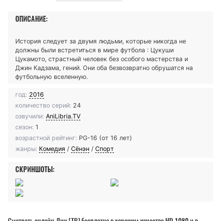
ОПИСАНИЕ:
История следует за двумя людьми, которые никогда не
должны были встретиться в мире футбола : Цукуши
Цукамото, страстный человек без особого мастерства и
Джин Кадзама, гений. Они оба безвозвратно обрушатся на
футбольную вселенную.
год:
2016
количество серий:
24
озвучили:
AniLibria.TV
сезон:
1
возрастной рейтинг:
PG-16 (от 16 лет)
жанры:
Комедия
/
Сёнэн
/
Спорт
СКРИНШОТЫ: