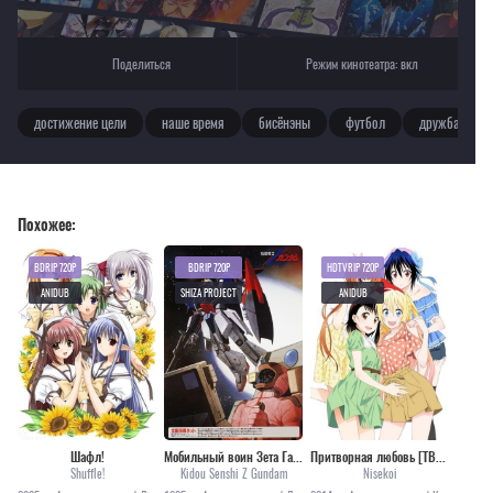
Поделиться
Режим кинотеатра:
вкл
достижение цели
наше время
бисёнэны
футбол
дружба
Похожее:
BDRIP 720P
BDRIP 720P
HDTVRIP 720P
ANIDUB
SHIZA PROJECT
ANIDUB
Шафл!
Мобильный воин Зета Гандам [ТВ]
Притворная любовь [ТВ-1]
Shuffle!
Kidou Senshi Z Gundam
Nisekoi