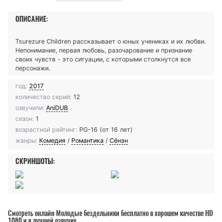
ОПИСАНИЕ:
Tsurezure Children рассказывает о юных учениках и их любви.
Непонимание, первая любовь, разочарование и признание
своих чувств - это ситуации, с которыми столкнутся все
персонажи.
год:
2017
количество серий:
12
озвучили:
AniDUB
сезон:
1
возрастной рейтинг:
PG-16 (от 16 лет)
жанры:
Комедия
/
Романтика
/
Сёнэн
СКРИНШОТЫ:
Смотреть онлайн Молодые бездельники бесплатно в хорошем качестве HD
1080 и в лучшей озвучке