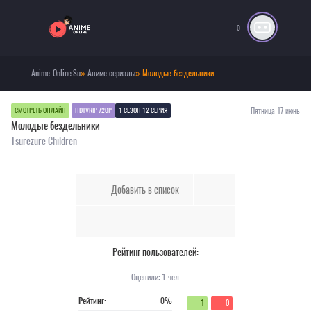
0
Anime-Online.Su
»
Аниме сериалы
» Молодые бездельники
Пятница 17 июнь
СМОТРЕТЬ ОНЛАЙН
HDTVRIP 720P
1 СЕЗОН 12 СЕРИЯ
Молодые бездельники
Tsurezure Children
Добавить в список
Рейтинг пользователей:
Оценили:
1
чел.
Рейтинг:
0%
1
0