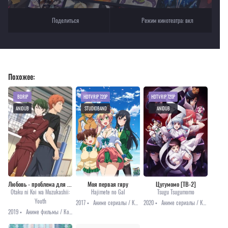
Поделиться
Режим кинотеатра:
вкл
Похожее:
BDRIP
HDTVRIP 720P
HDTVRIP 720P
ANIDUB
STUDIOBAND
ANIDUB
Любовь - проблема для отаку OVA [2019]
Моя первая гяру
Цугумомо [ТВ-2]
Otaku ni Koi wa Muzukashii:
Hajimete no Gal
Tsugu Tsugumomo
Youth
2017 •
Аниме сериалы / Комедия / Романтика / Сёнэн / Этти
2020 •
Аниме сериалы / Комедия / Мистика / Романтика / Этти
2019 •
Аниме фильмы / Комедия / Повседневность / Романтика