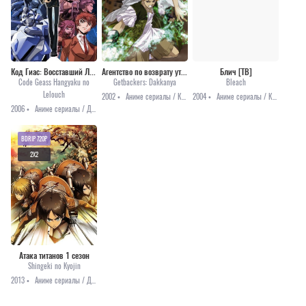
Код Гиас: Восставший Лелуш (первый сезон)
Агентство по возврату утраченного
Блич [ТВ]
Code Geass Hangyaku no
Getbackers: Dakkanya
Bleach
Lelouch
2002 •
Аниме сериалы / Комедия / Мистика / Приключения / Сёнэн
2004 •
Аниме сериалы / Комедия / Приключения / Сёнэн / Фэнтези
2006 •
Аниме сериалы / Драма / Меха / Приключения / Фантастика
BDRIP 720P
2X2
Атака титанов 1 сезон
Shingeki no Kyojin
2013 •
Аниме сериалы / Драма / Приключения / Сёнэн / Фэнтези