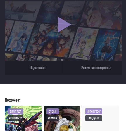
Если видео не работает, обновите страницу или выберите другой плеер!
Для просмотра некоторых аниме необходимо установить VPN
Текущее воспроизведение：Священная семерка
Поделиться
Режим кинотеатра:
вкл
Похожее:
BDRIP 720P
DVDRIP
HDTVRIP 720P
ANILIBRIA.TV
ANIMEDIA
СВ-ДУБЛЬ