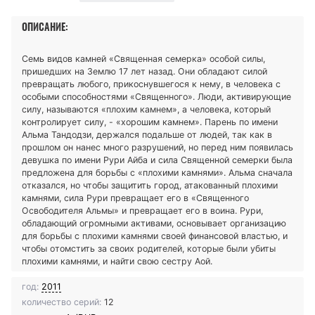
ОПИСАНИЕ:
Семь видов камней «Священная семерка» особой силы,
пришедших на Землю 17 лет назад. Они обладают силой
превращать любого, прикоснувшегося к нему, в человека с
особыми способностями «Священного». Люди, активирующие
силу, называются «плохим камнем», а человека, который
контролирует силу, - «хорошим камнем». Парень по имени
Альма Тандодзи, держался подальше от людей, так как в
прошлом он нанес много разрушений, но перед ним появилась
девушка по имени Рури Айба и сила Священной семерки была
предложена для борьбы с «плохими камнями». Альма сначала
отказался, но чтобы защитить город, атакованный плохими
камнями, сила Рури превращает его в «Священного
Освободителя Альмы» и превращает его в воина. Рури,
обладающий огромными активами, основывает организацию
для борьбы с плохими камнями своей финансовой властью, и
чтобы отомстить за своих родителей, которые были убиты
плохими камнями, и найти свою сестру Аой.
год:
2011
количество серий:
12