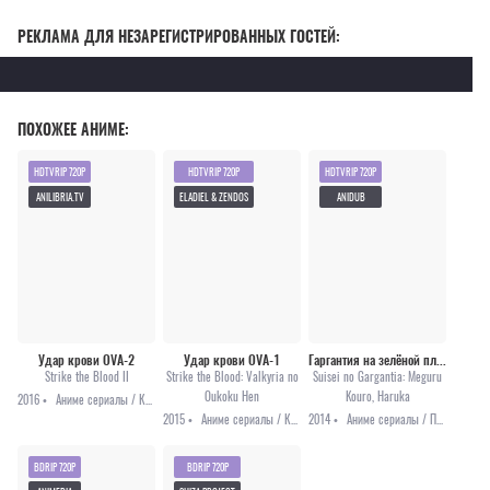
РЕКЛАМА ДЛЯ НЕЗАРЕГИСТРИРОВАННЫХ ГОСТЕЙ:
ПОХОЖЕЕ АНИМЕ:
HDTVRIP 720P
HDTVRIP 720P
HDTVRIP 720P
ANILIBRIA.TV
ELADIEL & ZENDOS
ANIDUB
Удар крови OVA-2
Удар крови OVA-1
Гаргантия на зелёной планете OVA
Strike the Blood II
Strike the Blood: Valkyria no
Suisei no Gargantia: Meguru
Oukoku Hen
Kouro, Haruka
2016 •
Аниме сериалы / Комедия / Сёнэн / Фэнтези
2015 •
Аниме сериалы / Комедия / Приключения / Фэнтези
2014 •
Аниме сериалы / Приключения / Фантастика
BDRIP 720P
BDRIP 720P