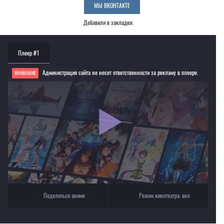
МЫ ВКОНТАКТЕ
Добавили в закладки:
Плеер #1
Администрация сайта не несет ответственности за рекламу в плеере.
ВНИМАНИЕ
Если видео не работает, обновите страницу или выберите другой плеер!
Для просмотра некоторых аниме необходимо установить VPN
Текущее воспроизведение：Сказания Зестирии [ТВ-2]
Поделиться аниме
Режим кинотеатра:
вкл