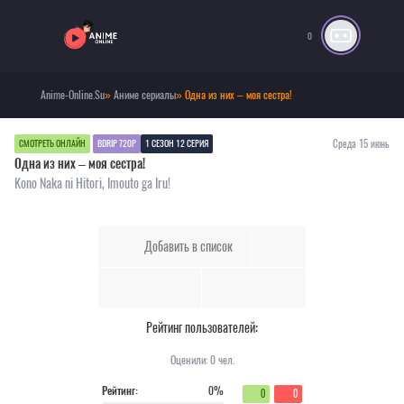
0
Anime-Online.Su
»
Аниме сериалы
» Одна из них – моя сестра!
Среда 15 июнь
СМОТРЕТЬ ОНЛАЙН
BDRIP 720P
1 СЕЗОН 12 СЕРИЯ
Одна из них – моя сестра!
Kono Naka ni Hitori, Imouto ga Iru!
Добавить в список
Рейтинг пользователей:
Оценили:
0
чел.
Рейтинг:
0%
0
0