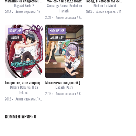
Магазинчик сладостей [ТВ-2]
Мой сэмпай раздражает!
Город, в котором ты живёшь [ТВ]
Dagashi Kashi 2
Senpai ga Urusai Kouhai no
Kimi no Iru Machi
Hanashi
2018 •
Аниме сериалы / Комедия / Повседневность / Сёнэн
2013 •
Аниме сериалы / Повседневность / Романтика
2021 •
Аниме сериалы / Аниме 2021 / Комедия / Романтика
BDRIP 720P
HDTVRIP 720P
ANIDUB
ANILIBRIA.TV
Говорю же, я не извращенец!
Магазинчик сладостей [ТВ-1]
Dakara Boku wa, H ga
Dagashi Kashi
Dekinai.
2016 •
Аниме сериалы / Комедия / Повседневность / Сёнэн
2012 •
Аниме сериалы / Комедия / Мистика / Романтика / Этти
КОММЕНТАРИИ:
0