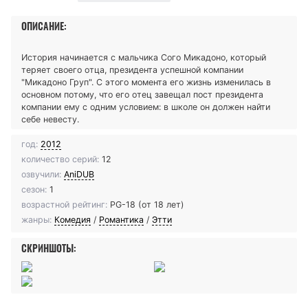
ОПИСАНИЕ:
История начинается с мальчика Сого Микадоно, который
теряет своего отца, президента успешной компании
"Микадоно Груп". С этого момента его жизнь изменилась в
основном потому, что его отец завещал пост президента
компании ему с одним условием: в школе он должен найти
себе невесту.
год:
2012
количество серий:
12
озвучили:
AniDUB
сезон:
1
возрастной рейтинг:
PG-18 (от 18 лет)
жанры:
Комедия
/
Романтика
/
Этти
СКРИНШОТЫ: