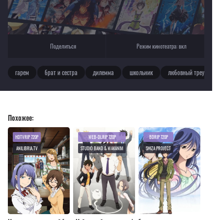
Поделиться
Режим кинотеатра:
вкл
гарем
брат и сестра
дилемма
школьник
любовный треугольн
Похожее:
HDTVRIP 720P
WEB-DLRIP 720P
BDRIP 720P
ANILIBRIA.TV
STUDIO BAND & WAKANIM
SHIZA PROJECT