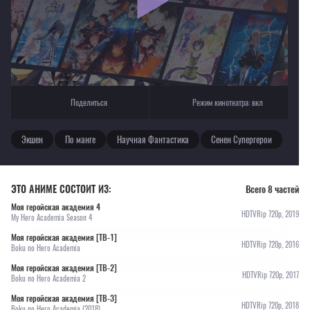
Текущее воспроизведение：Моя геройская академия [ТВ-5]
Поделиться
Режим кинотеатра:
вкл
Экшен
По манге
Научная Фантастика
Сенен Супергерои
ЭТО АНИМЕ СОСТОИТ ИЗ:
Всего 8 частей
Моя геройская академия 4
HDTVRip 720p, 2019
My Hero Academia Season 4
Моя геройская академия [ТВ-1]
HDTVRip 720p, 2016
Boku no Hero Academia
Моя геройская академия [ТВ-2]
HDTVRip 720p, 2017
Boku no Hero Academia 2
Моя геройская академия [ТВ-3]
HDTVRip 720p, 2018
Boku no Hero Academia (2018)