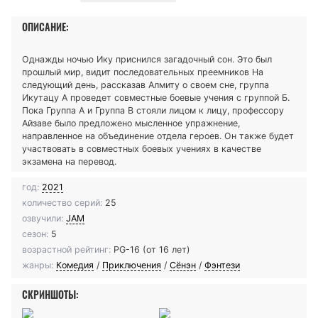
ОПИСАНИЕ:
Однажды ночью Ику приснился загадочный сон. Это был
прошлый мир, видит последовательных преемников На
следующий день, рассказав Алмиту о своем сне, группа
Икутацу А проведет совместные боевые учения с группой Б.
Пока Группа A и Группа B стояли лицом к лицу, профессору
Айзаве было предложено мысленное упражнение,
направленное на объединение отдела героев. Он также будет
участвовать в совместных боевых учениях в качестве
экзамена на перевод.
год:
2021
количество серий:
25
озвучили:
JAM
сезон:
5
возрастной рейтинг:
PG-16 (от 16 лет)
жанры:
Комедия
/
Приключения
/
Сёнэн
/
Фэнтези
СКРИНШОТЫ: