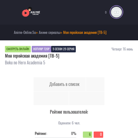
0
Anime-Online.Su
»
Аниме сериалы
» Моя геройская академия [ТВ-5]
Четверг 16 июнь
СМОТРЕТЬ ОНЛАЙН
HDTVRIP 720P
5 СЕЗОН 25 СЕРИЯ
Моя геройская академия [ТВ-5]
Boku no Hero Academia 5
Добавить в список
Рейтинг пользователей:
Оценили:
6
чел.
Рейтинг:
0%
6
0