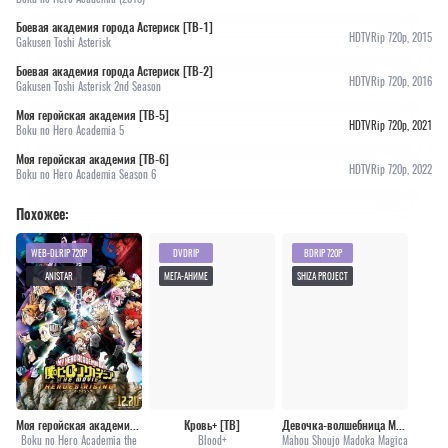
Боевая академия города Астериск [ТВ-1]
HDTVRip 720p, 2015
Gakusen Toshi Asterisk
Боевая академия города Астериск [ТВ-2]
HDTVRip 720p, 2016
Gakusen Toshi Asterisk 2nd Season
Моя геройская академия [ТВ-5]
HDTVRip 720p, 2021
Boku no Hero Academia 5
Моя геройская академия [ТВ-6]
HDTVRip 720p, 2022
Boku no Hero Academia Season 6
Похожее:
WEB-DLRIP 720P
DVDRIP
BDRIP 720P
ANISTAR
МЕГА-АНИМЕ
SHIZA PROJECT
Моя геройская академия: Восхождение героев [2019]
Кровь+ [ТВ]
Девочка-волшебница Мадока [ТВ]
Boku no Hero Academia the
Blood+
Mahou Shoujo Madoka Magica