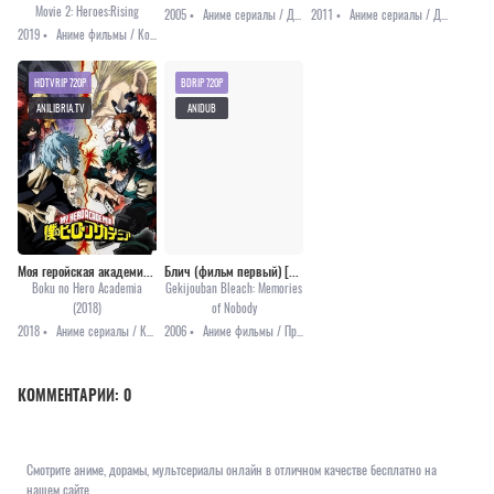
Movie 2: Heroes:Rising
2005 •
Аниме сериалы / Драма / Мистика / Приключения
2011 •
Аниме сериалы / Драма / Триллер
2019 •
Аниме фильмы / Комедия / Сёнэн / Школа
HDTVRIP 720P
BDRIP 720P
ANILIBRIA.TV
ANIDUB
Моя геройская академия [ТВ-3]
Блич (фильм первый) [2006]
Boku no Hero Academia
Gekijouban Bleach: Memories
(2018)
of Nobody
2018 •
Аниме сериалы / Комедия / Приключения / Сёнэн
2006 •
Аниме фильмы / Приключения / Сёнэн / Фэнтези
КОММЕНТАРИИ:
0
Смотрите аниме, дорамы, мультсериалы онлайн в отличном качестве бесплатно на
нашем сайте.