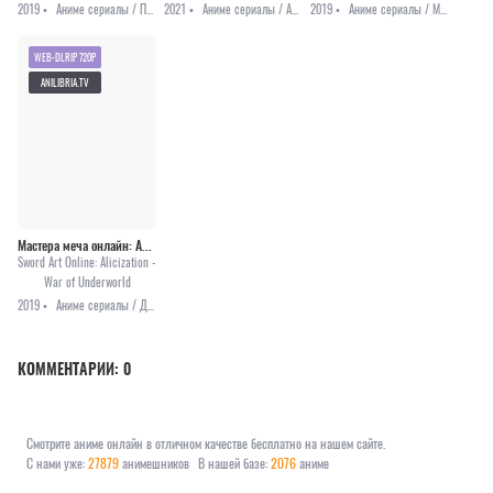
2019 •
Аниме сериалы / Приключения / Фэнтези
2021 •
Аниме сериалы / Аниме 2021 / Комедия / Романтика
2019 •
Аниме сериалы / Меха / Приключения / Фэнтези
WEB-DLRIP 720P
ANILIBRIA.TV
Мастера меча онлайн: Алисизация — Война в Подмирье
Sword Art Online: Alicization -
War of Underworld
2019 •
Аниме сериалы / Драма / Приключения / Романтика / Фэнтези
КОММЕНТАРИИ:
0
Смотрите аниме онлайн в отличном качестве бесплатно на нашем сайте.
С нами уже:
27879
анимешников
В нашей базе:
2076
аниме