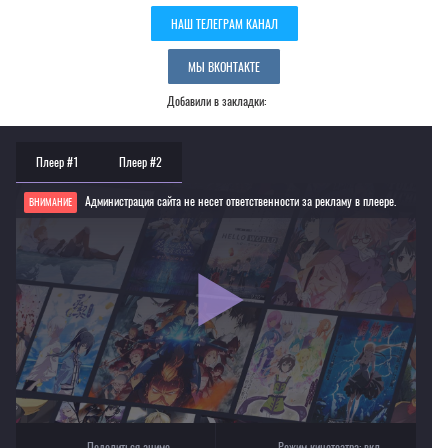
НАШ ТЕЛЕГРАМ КАНАЛ
МЫ ВКОНТАКТЕ
Добавили в закладки:
Плеер #1
Плеер #2
Администрация сайта не несет ответственности за рекламу в плеере.
ВНИМАНИЕ
Если видео не работает, обновите страницу или выберите другой плеер!
Для просмотра некоторых аниме необходимо установить VPN
Текущее воспроизведение：Дека-данс
Поделиться аниме
Режим кинотеатра:
вкл