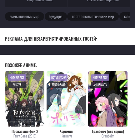
вымышленный мир
будущее
постапокалиптический мир
киборги
РЕКЛАМА ДЛЯ НЕЗАРЕГИСТРИРОВАННЫХ ГОСТЕЙ:
ПОХОЖЕЕ АНИМЕ:
HDTVRIP 720P
HDTVRIP 720P
HDTVRIP 720P
ANISTAR
STUDIOBAND
ANILIBRIA.TV
Пропавшие феи 2
Хоримия
Гранбелм [все серии]
Fairy Gone (2019)
Horimiya
Granbelm