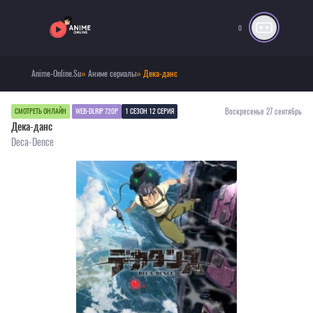
0
Anime-Online.Su
»
Аниме сериалы
» Дека-данс
Воскресенье 27 сентябрь
СМОТРЕТЬ ОНЛАЙН
WEB-DLRIP 720P
1 СЕЗОН 12 СЕРИЯ
Дека-данс
Deca-Dence