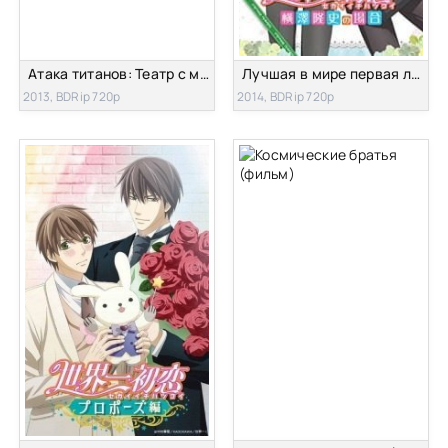
Атака титанов: Театр с монстрами — Вперёд, кадетский корпус! (спешл)
Лучшая в мире первая любовь: Случай с Ёкодзавой Такафуми
2013, BDRip 720p
2014, BDRip 720p