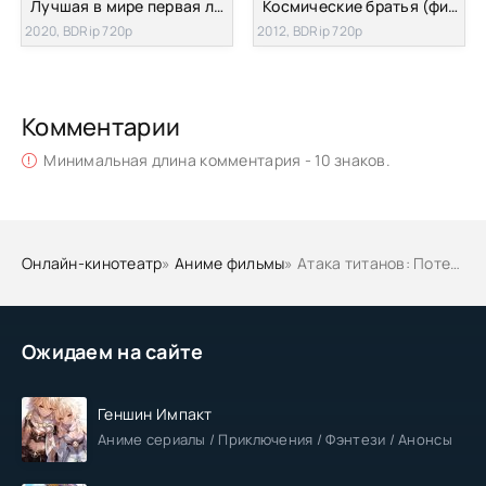
Лучшая в мире первая любовь 2: Предложение
Космические братья (фильм)
2020, BDRip 720p
2012, BDRip 720p
Комментарии
Минимальная длина комментария - 10 знаков.
Онлайн-кинотеатр
»
Аниме фильмы
» Атака титанов: Потерянные девушки OVA-3
Ожидаем на сайте
Геншин Импакт
Аниме сериалы / Приключения / Фэнтези / Анонсы