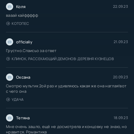
Коля
22.09.23
вааай кайффффф
КОТОПЕС
officialiy
21.09.23
Грустно.Спаисьо за ответ
КЛИНОК, РАССЕКАЮЩИЙ ДЕМОНОВ: ДЕРЕВНЯ КУЗНЕЦОВ
Оксана
20.09.23
Смотрю мультик 2ой раз и удивляюсь какая же она наглая!вот
с чего она
УДАЧА
Тетяна
18.09.23
Мне очень зашло, ещё не досмотрела и концовку не знаю, но
нравится. Романтика