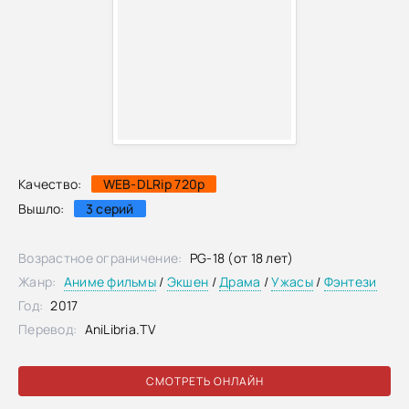
Качество:
WEB-DLRip 720p
Вышло:
3 серий
Возрастное ограничение:
PG-18 (от 18 лет)
Жанр:
Аниме фильмы
/
Экшен
/
Драма
/
Ужасы
/
Фэнтези
Год:
2017
Перевод:
AniLibria.TV
СМОТРЕТЬ ОНЛАЙН