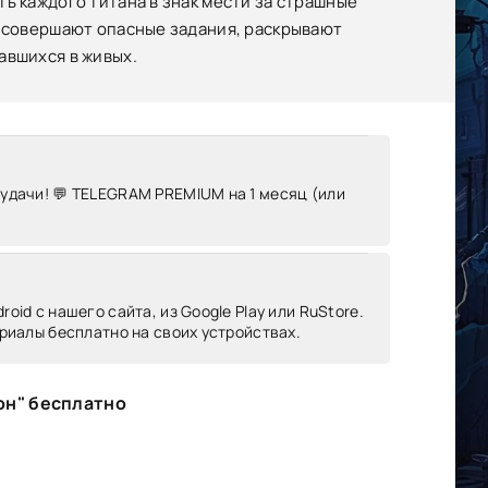
ь каждого титана в знак мести за страшные
о совершают опасные задания, раскрывают
авшихся в живых.
 удачи! 💬 TELEGRAM PREMIUM на 1 месяц (или
oid c нашего сайта, из Google Play или RuStore.
риалы бесплатно на своих устройствах.
он" бесплатно