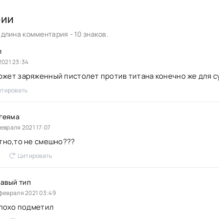
рии
длина комментария - 10 знаков.
л
2021 23:34
ожет заряженный пистолет против титана конечно же для 
тировать
геяма
февраля 2021 17:07
тно,то не смешно???
Цитировать
авый тип
 февраля 2021 03:49
плохо подметил