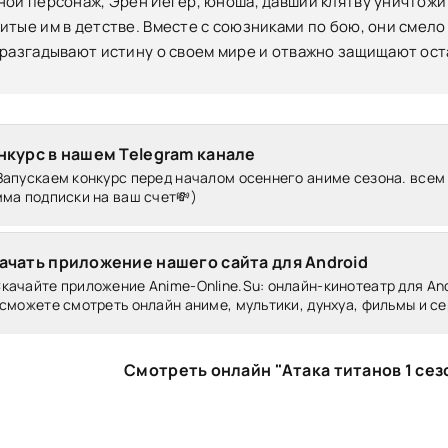
ной персонаж, Эрен Йегер, юноша, давший клятву уничтожит
итые им в детстве. Вместе с союзниками по бою, они смел
 разгадывают истину о своем мире и отважно защищают ост
нкурс в нашем Telegram канале
Запускаем конкурс перед началом осеннего аниме сезона. всем
ма подписки на ваш счет💸)
ачать приложение нашего сайта для Android
качайте приложение Anime-Online.Su: онлайн-кинотеатр для Andr
сможете смотреть онлайн аниме, мультики, дунхуа, фильмы и се
Смотреть онлайн "Атака титанов 1 сез