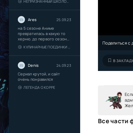
НЕПРИЗНАННЫЙ ШКОЛОЙ ВЛАДЫКА ДЕМОНОВ [ТВ-2]
Ares
25.09.23
на 5 сезоне Аниме
превратилась в какую то
херню. до первого сезона
Поделиться с 
не
КУЛИНАРНЫЕ ПОЕДИНКИ СОМЫ [ТВ-5]
В ЗАКЛАД
Denis
24.09.23
Сериал крутой, и сайт
очень понравился
ЛЕГЕНДА О КОРРЕ
Есл
адм
Жел
Все части 