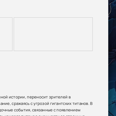
нной истории, переносит зрителей в
ние, сражаясь с угрозой гигантских титанов. В
адочные события, связанные с появлением