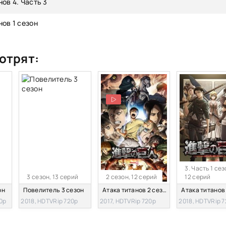
нов 4. Часть 3
нов 1 сезон
отрят:
3. Часть 1 сез
3 сезон, 13 серий
2 сезон, 12 серий
12 серий
он
Повелитель 3 сезон
Атака титанов 2 сезон
0p
2018, HDTVRip 720p
2017, HDTVRip 720p
2018, HDTVRip 