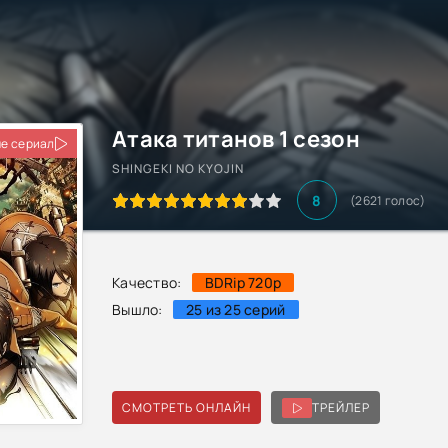
Атака титанов 1 сезон
е сериал
SHINGEKI NO KYOJIN
8
(2621 голос)
Качество:
BDRip 720p
Вышло:
25 из 25 серий
СМОТРЕТЬ ОНЛАЙН
ТРЕЙЛЕР