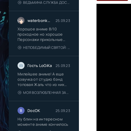
ВЕДЬМИНА СЛУЖБА ДОСТАВКИ [1989]
waterbonkboy
25.09.23
Хорошое аниме 8/10
проходное но хорошое
Персонажи прикольные
дядя Медведь
НЕПОБЕДИМЫЙ СВЯТОЙ: ПУТЬ, КОТОРЫМ Я ИДУ, ЧТОБЫ ВЫЖИТЬ В ДРУГОМ МИРЕ
Гость LoGiKa
25.09.23
Милейшее аниме! А еще
озвучка от студио бэнд
топовая Жаль что из них
многие
МОЯ ВОЗЛЮБЛЕННАЯ ЗАБЫЛА СВОИ ОЧКИ
DocOK
25.09.23
Ну блин на интересном
моменте аниме кончилось