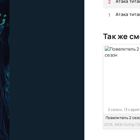
Атака тита
Атака тита
Так же см
2 сезон, 13 серий
Повелитель 2 сез
2018, WEB-DLRip 72