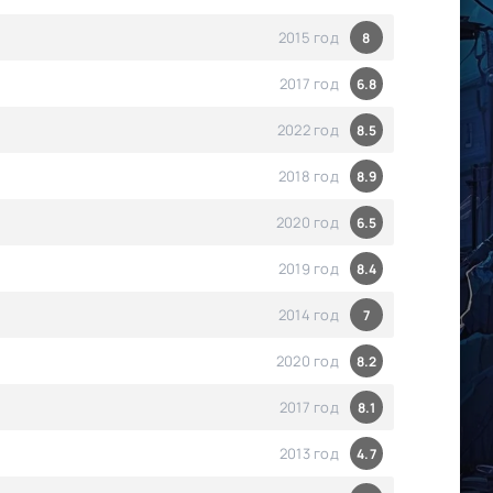
2015 год
8
2017 год
6.8
2022 год
8.5
2018 год
8.9
2020 год
6.5
2019 год
8.4
2014 год
7
2020 год
8.2
2017 год
8.1
2013 год
4.7