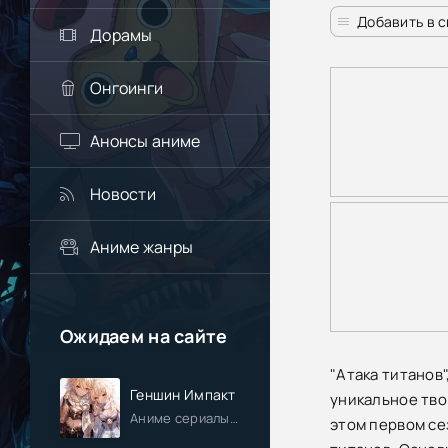
Добавить в 
Дорамы
Онгоинги
Анонсы аниме
Новости
Аниме жанры
Ожидаем на сайте
"Атака титанов
Геншин Импакт
уникальное тво
Аниме сериалы / Приключения / Фэнтези / Анонсы
этом первом се