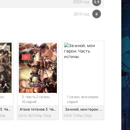
2023 год
5.9
2013 год
8
он,
3. Часть 2 сезон,
1 сезон, все серии
10 серий
серий
Атака титанов 3. Часть 1
Атака титанов 3. Часть 2
За мной, мои герои: Часть истины
720p
2019, HDTVRip 720p
2019, TVRip 720p