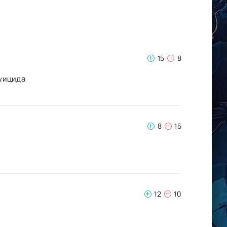
15
8
суицида
8
15
12
10