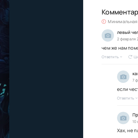
Коммента
Минимальная 
левый че
2 февраля 
чем же нам пом
Ответить
Ци
ка
7 
если чес
Ответить
Пр
10
Хах, не 