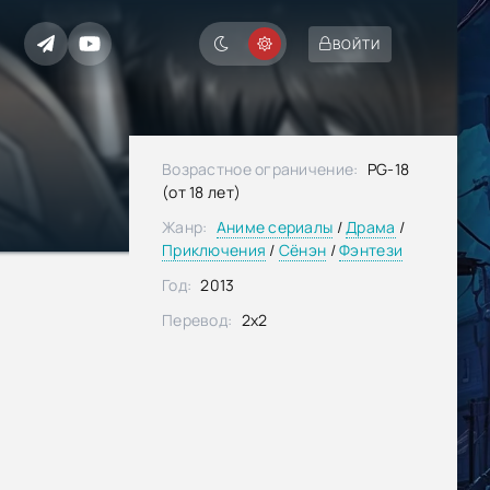
ВОЙТИ
Возрастное ограничение:
PG-18
(от 18 лет)
Жанр:
Аниме сериалы
/
Драма
/
Приключения
/
Сёнэн
/
Фэнтези
Год:
2013
Перевод:
2x2