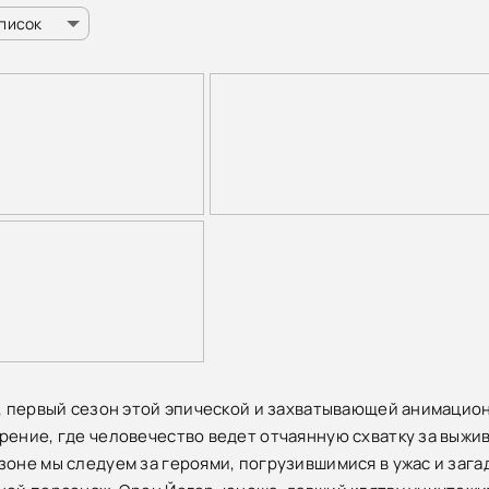
список
", первый сезон этой эпической и захватывающей анимацио
рение, где человечество ведет отчаянную схватку за выжива
зоне мы следуем за героями, погрузившимися в ужас и заг