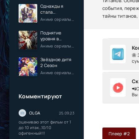
титанов. Основ
Однажды я
события, переж
стала
тайны титанов,
принцессой
Аниме сериалы / Комедия / Романтика / Фэнтези / Анонсы
Поднятие
уровня в
одиночку
Аниме сериалы / Экшен / Приключения / Фэнтези / Анонсы
Ко
🦋 
Звёздное дитя
сум
2 Сезон
Аниме сериалы / Драма / Комедия / Романтика / Фантастика / Анонсы
Ск
📲С
Вы 
Комментируют
OLGA
25.09.23
оцениваю этот фильм от 1
до 10 итак...10/10
офигенный!!!
Плеер #2