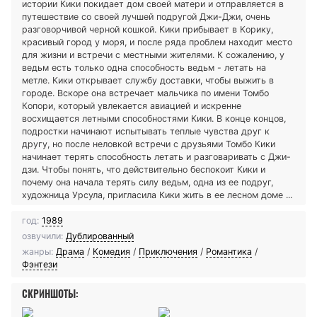
истории Кики покидает дом своей матери и отправляется в
путешествие со своей лучшей подругой Джи-Джи, очень
разговорчивой черной кошкой. Кики прибывает в Корику,
красивый город у моря, и после ряда проблем находит место
для жизни и встречи с местными жителями. К сожалению, у
ведьм есть только одна способность ведьм - летать на
метле. Кики открывает службу доставки, чтобы выжить в
городе. Вскоре она встречает мальчика по имени Томбо
Копори, который увлекается авиацией и искренне
восхищается летными способностями Кики. В конце концов,
подростки начинают испытывать теплые чувства друг к
другу, но после неловкой встречи с друзьями Томбо Кики
начинает терять способность летать и разговаривать с Джи-
дзи. Чтобы понять, что действительно беспокоит Кики и
почему она начала терять силу ведьм, одна из ее подруг,
художница Урсула, пригласила Кики жить в ее лесном доме ...
год:
1989
озвучили:
Дублированный
жанры:
Драма
/
Комедия
/
Приключения
/
Романтика
/
Фэнтези
СКРИНШОТЫ: