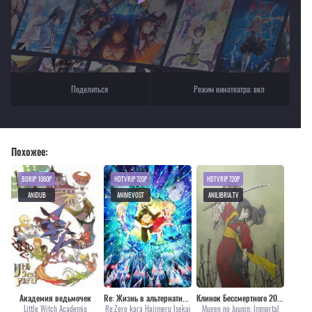
Поделиться
Режим кинотеатра:
вкл
Похожее:
BDRIP 1080P
HDTVRIP 720P
HDTVRIP 720P
ANIDUB
ANIMEVOST
ANILIBRIA.TV
Академия ведьмочек
Re: Жизнь в альтернативном мире с нуля [ТВ-2, 2 часть]
Клинок Бессмертного 2019 [все серии]
Little Witch Academia
Re:Zero kara Hajimeru Isekai
Mugen no Juunin: Immortal