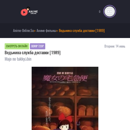
0
Anime-Online.Su
»
Аниме фильмы
» Ведьмина служба доставки [1989]
Вторник 14 июнь
СМОТРЕТЬ ОНЛАЙН
BDRIP 720P
Ведьмина служба доставки [1989]
Majo no takkyûbin