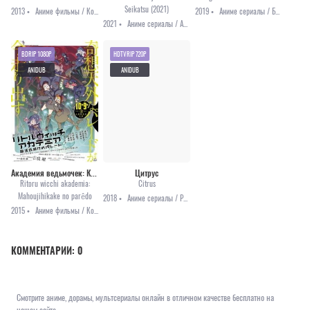
Seikatsu (2021)
2013 •
Аниме фильмы / Комедия / Приключения / Фэнтези
2019 •
Аниме сериалы / Боевые искусства / Приключения
2021 •
Аниме сериалы / Аниме 2021 / Драма / Триллер / Фэнтези
BDRIP 1080P
HDTVRIP 720P
ANIDUB
ANIDUB
Академия ведьмочек: Колдовской парад
Цитрус
Ritoru wicchi akademia:
Citrus
Mahoujihikake no parêdo
2018 •
Аниме сериалы / Романтика
2015 •
Аниме фильмы / Комедия / Приключения / Фэнтези / Школа
КОММЕНТАРИИ:
0
Смотрите аниме, дорамы, мультсериалы онлайн в отличном качестве бесплатно на
нашем сайте.