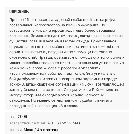
ОПИСАНИЕ:
Прошло 15 лет после загадочной глобальной катастрофы,
поставившей человечество на грань выживания. Но
оставшихся в живых впереди ждут еще более страшные
испытания. Землю атакуют «Ангелы», загадочные гигантские
существа, появившиеся неизвестно откуда. Единственное
оружие на планете, способное им противостоять — роботы
серии «Евангелион», созданные при помощи передовых
биотехнологий. Правда, сражаться с помощью этих огромных
машин способны только те пилоты, которые могут полностью
«синхронизировать» себя с роботом и управлять
«Евангелионом» как собственным телом. Эти уникальные
бойцы обучаются и живут в секретном подземном городе
Токио-3, штаб-квартире организации «NERV», возглавляющей
защиту Земли от вторжения. Синдзи, Аска и Рей — пилоты,
между которыми складываются крайне непростые
отношения. Но именно от них зависит судьба планеты и
разгадка тайны зловещих «Ангелов».
год:
2009
возрастной рейтинг:
PG-16 (от 16 лет)
жанры:
Меха
/
Фантастика