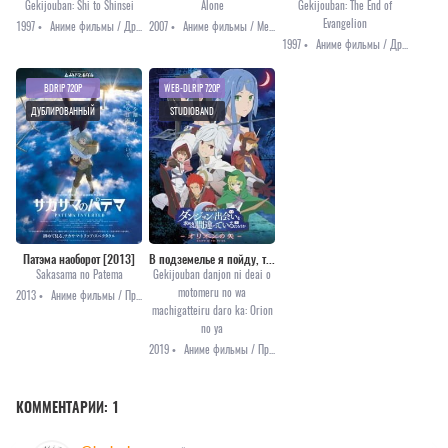
Gekijouban: Shi to Shinsei
Alone
Gekijouban: The End of
Evangelion
1997 •
Аниме фильмы / Драма / Меха / Фантастика
2007 •
Аниме фильмы / Меха / Фантастика
1997 •
Аниме фильмы / Драма / Меха / Фантастика
BDRIP 720P
WEB-DLRIP 720P
ДУБЛИРОВАННЫЙ
STUDIOBAND
Патэма наоборот [2013]
В подземелье я пойду, там красавицу найду: Стрела Ориона [2019]
Sakasama no Patema
Gekijouban danjon ni deai o
motomeru no wa
2013 •
Аниме фильмы / Приключения / Фантастика
machigatteiru daro ka: Orion
no ya
2019 •
Аниме фильмы / Приключения / Фэнтези
КОММЕНТАРИИ:
1