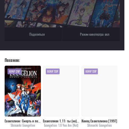
Поделиться
Режим кинотеатра:
вкл
Похожее:
BDRIP 720P
BDRIP 720P
BDRIP 720P
Евангелион: Смерть и перерождение [1997]
Евангелион 1.11: ты (не) один [2007]
Конец Евангелиона [1997]
Shinseiki Evangelion
Evangelion: 1.0 You Are (Not)
Shinseiki Evangelion