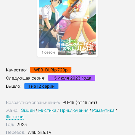
1 сезон
Качество:
WEB-DLRip 720p
Следующая серия:
15 Июля 2023 года
Вышло:
1 из 12 серий
Возрастное ограничение:
PG-16 (от 16 лет)
Жанр:
Экшен
/
Мистика
/
Приключения
/
Романтика
/
Фэнтези
Год:
2023
Перевод:
AniLibria.TV