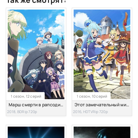
1 сезон, 12 серий
1 сезон, 10 серий
Марш смерти в рапсодию параллельного мирa
Этот замечательный мир! [ТВ-1]
2018, BDRip 720p
2016, HDTVRip 720p