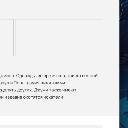
Домина. Однажды, во время сна, таинственный
азул и Перл, двумя выжившими
исцелять других. Джуми также имеют
ми издавна охотятся искатели