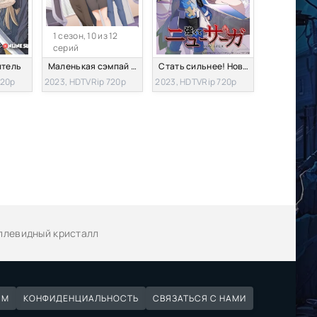
1 сезон, 10 из 12
серий
итель
Маленькая сэмпай с моей работы
Стать сильнее! Новая сага
720p
2023, HDTVRip 720p
2023, HDTVRip 720p
аплевидный кристалл
ЯМ
КОНФИДЕНЦИАЛЬНОСТЬ
СВЯЗАТЬСЯ С НАМИ