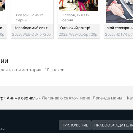
1 сезон, 12 из 12
1 сезон, 12 из 12
серий
серий
Университет сумасшедших людей
Непобедимый святой: Путь, которым я иду, чтобы выжить в другом мире
Одинокий рокер!
Мой телохран
20p
2023, WEB-DLRip 720p
2022, WEB-DLRip 720p
2023, HDTVRip 
рии
длина комментария - 10 знаков.
тр
»
Аниме сериалы
» Легенда о святом мече: Легенда маны — К
.
ПРИЛОЖЕНИЕ
ПРАВООБЛАДАТЕЛ
ны.