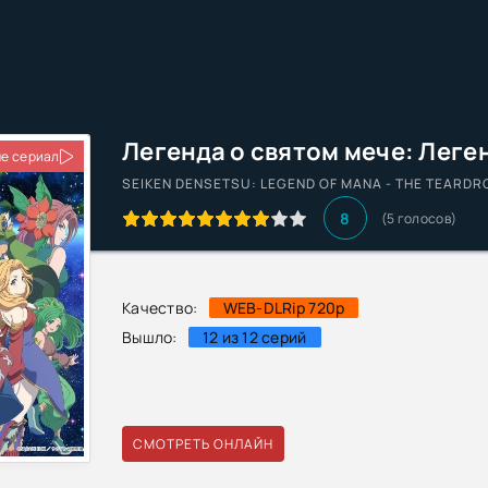
е сериал
SEIKEN DENSETSU: LEGEND OF MANA - THE TEARDR
8
(5 голосов)
Качество:
WEB-DLRip 720p
Вышло:
12 из 12 серий
СМОТРЕТЬ ОНЛАЙН