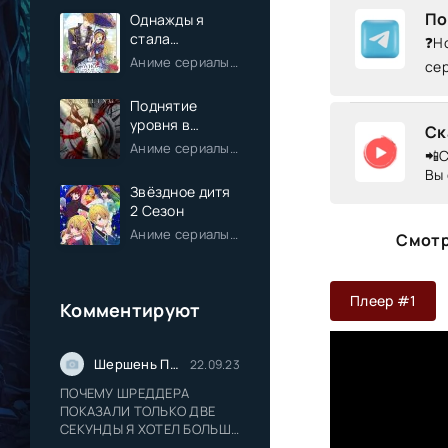
По
Однажды я
стала
❓Но
принцессой
Аниме сериалы / Комедия / Романтика / Фэнтези / Анонсы
се
Поднятие
уровня в
Ск
одиночку
Аниме сериалы / Экшен / Приключения / Фэнтези / Анонсы
📲С
Вы 
Звёздное дитя
2 Сезон
Аниме сериалы / Драма / Комедия / Романтика / Фантастика / Анонсы
Смотр
Плеер #1
Комментируют
Шершень Прайс
22.09.23
ПОЧЕМУ ШРЕДДЕРА
ПОКАЗАЛИ ТОЛЬКО ДВЕ
СЕКУНДЫ Я ХОТЕЛ БОЛЬШЕ
ШРЕДДЕРА СЛАДКОГО