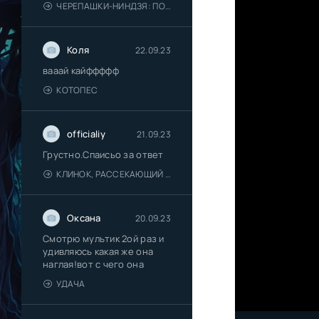
ЧЕРЕПАШКИ-НИНДЗЯ: ПОГРОМ МУТАНТОВ
Коля
22.09.23
вааай кайффффф
КОТОПЕС
officialiy
21.09.23
Грустно.Спаисьо за ответ
КЛИНОК, РАССЕКАЮЩИЙ ДЕМОНОВ: ДЕРЕВНЯ КУЗНЕЦОВ
Оксана
20.09.23
Смотрю мультик 2ой раз и
удивляюсь какая же она
наглая!вот с чего она
УДАЧА