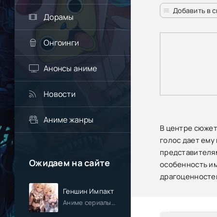
Добавить в 
Дорамы
Онгоинги
Анонсы аниме
Новости
Аниме жанры
В центре сюжет
голос дает ему
представителям
Ожидаем на сайте
особенность им
драгоценностей
Геншин Импакт
Аниме сериалы / Приключения / Фэнтези / Анонсы