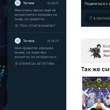
Тетяна
18.09.23
Поделиться с 
Мне очень зашло, ещё не
досмотрела и концовку не
В ЗАКЛАД
знаю, но нравится.
Романтика
ТРОН, ОТМЕЧЕННЫЙ БОГОМ 2 СЕЗОН
Тетяна
18.09.23
Есл
Мне нравится, хорошее
адм
аниме, не знаю чем
Жел
кончится, но интересно и
красиво
БЛИЗНЕЦЫ-ДЕТЕКТИВЫ
Так же см