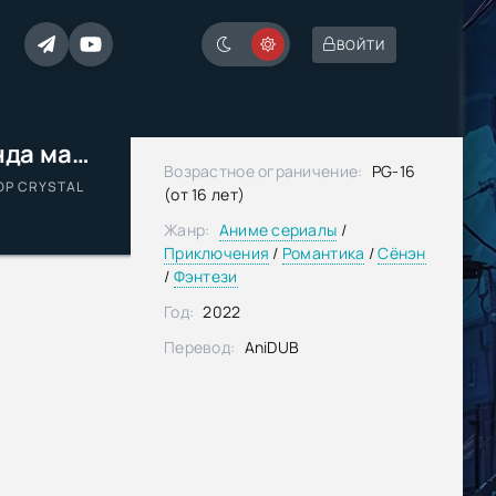
ВОЙТИ
Легенда о святом мече: Легенда маны — Каплевидный кристалл
Возрастное ограничение:
PG-16
OP CRYSTAL
(от 16 лет)
Жанр:
Аниме сериалы
/
Приключения
/
Романтика
/
Сёнэн
/
Фэнтези
Год:
2022
Перевод:
AniDUB