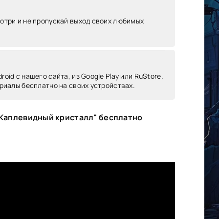
мотри и не пропускай выход своих любимых
oid c нашего сайта, из Google Play или RuStore.
риалы бесплатно на своих устройствах.
 Каплевидный кристалл" бесплатно