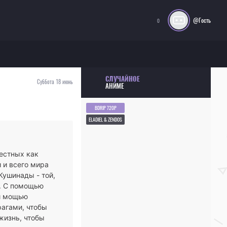
@Гость
0
СЛУЧАЙНОЕ
Суббота 18 июнь
АНИМЕ
BDRIP 720P
ELADIEL & ZENDOS
естных как
 и всего мира
ушинады - той,
ь. С помощью
ой мощью
рагами, чтобы
жизнь, чтобы