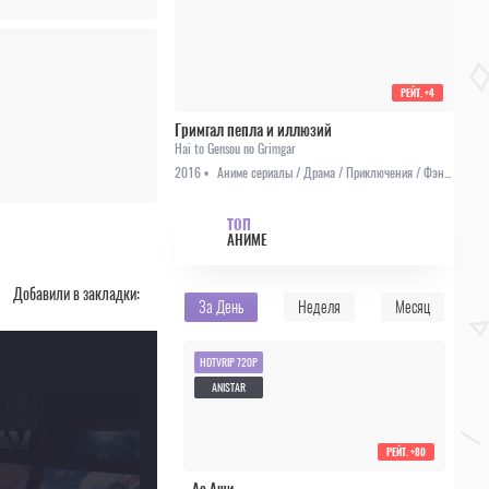
РЕЙТ.
+4
Гримгал пепла и иллюзий
Hai to Gensou no Grimgar
2016 •
Аниме сериалы / Драма / Приключения / Фэнтези
ТОП
АНИМЕ
Добавили в закладки:
За День
Неделя
Месяц
HDTVRIP 720P
ANISTAR
РЕЙТ.
+80
Ао Аши