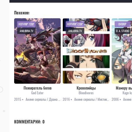
Похожее:
HDTVRIP 720P
HDTVRIP 720P
DVDRIP
ANILIBRIA.TV
ANILIBRIA.TV
D. A. STUDIO
Пожиратель богов
Кровопийцы
Мамору вы
God Eater
Bloodivores
Kage k
2015 •
Аниме сериалы / Драма / Приключения / Фэнтези
2016 •
Аниме сериалы / Мистика / Приключения
2006 •
КОММЕНТАРИИ:
0