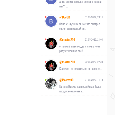
А это аниме выходит сегодня да или
нет? ...
@DocOK
31.05.2022, 23:11
Одно из лучших аниме что смотрел
сюжет интересный но...
@master210
23.05.2022, 21:01
отличный опенинг, да и лично меня
радуют мехи во всей...
@master210
22.05.2022, 22:33
Красиво, не тривиально, интересно ...
@Macros90
21.05.2022, 11:14
Цитата: Никита григорьевКогда будет
продолжения,очень...