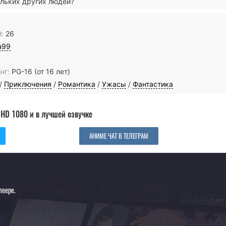
ольких других людей?
:
26
a99
нг:
PG-16 (от 16 лет)
/
Приключения
/
Романтика
/
Ужасы
/
Фантастика
 HD 1080 и в лучшей озвучке
АНИМЕ ЧАТ В ТЕЛЕГРАМ
леере.