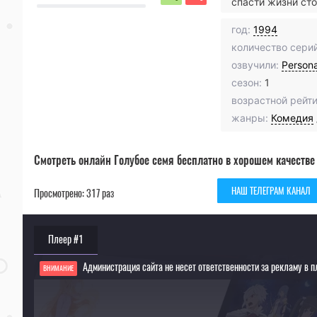
спасти жизни ст
год:
1994
количество серий
озвучили:
Person
сезон:
1
возрастной рейти
жанры:
Комедия
Смотреть онлайн Голубое семя бесплатно в хорошем качестве
НАШ ТЕЛЕГРАМ КАНАЛ
Просмотрено: 317 раз
Плеер #1
Администрация сайта не несет ответственности за рекламу в п
ВНИМАНИЕ
Если видео не работает, обновите страницу или выберите другой плеер!
Для просмотра некоторых аниме необходимо установить VPN