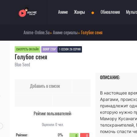
•
Аниме
Жанры
Обновления
Мульт
Anime-Online.Su
»
Аниме сериалы
» Голубое семя
Сериалы
Боевые искусства
Смотр
При
Фильмы
Война
Топ 3
Пар
СМОТРЕТЬ ОНЛАЙН
BDRIP 720P
1 СЕЗОН 26 СЕРИЯ
Голубое семя
Аниме 2022
Драма
Сёд
Аниме 2021
Детектив
Три
Blue Seed
Аниме 2020
Комедия
Ужа
ОПИСАНИЕ:
Топ 100 аниме
Меха
Фан
Добавить в список
Анонсы аниме
Мистика
Фэн
В настоящее вре
Онгоинги
Музыкальный
Шко
Арагами, происх
Новости
Повседневность
Игр
принадлежит одн
которую нужно п
Рейтинг пользователей:
Мамору Кусанаги 
Оценили:
0
чел.
телохранителей,
помочь спасти че
Рейтинг:
0%
0
0