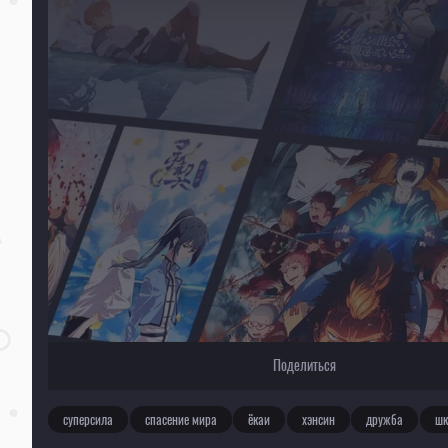
Текущее воспроизведение：Голубое семя
Поделиться
суперсила
спасение мира
ёкаи
хэнсин
дружба
шк