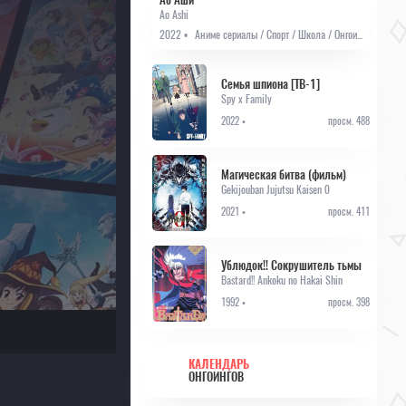
Ao Ashi
2022 •
Аниме сериалы / Спорт / Школа / Онгоинги / Аниме 2022
Семья шпиона [ТВ-1]
Spy x Family
2022 •
просм. 488
Магическая битва (фильм)
Gekijouban Jujutsu Kaisen 0
2021 •
просм. 411
Ублюдок!! Сокрушитель тьмы
Bastard!! Ankoku no Hakai Shin
1992 •
просм. 398
КАЛЕНДАРЬ
ОНГОИНГОВ