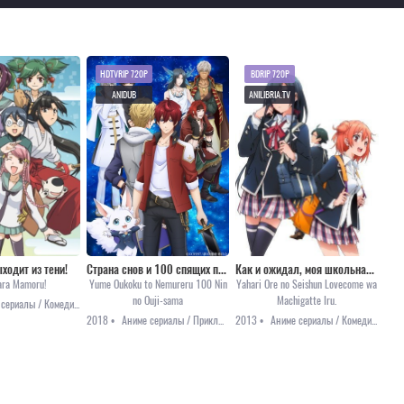
HDTVRIP 720P
BDRIP 720P
ANIDUB
ANILIBRIA.TV
ходит из тени!
Страна снов и 100 спящих принцев
Как и ожидал, моя школьная романтическая жизнь не удалась [ТВ-1]
ara Mamoru!
Yume Oukoku to Nemureru 100 Nin
Yahari Ore no Seishun Lovecome wa
no Ouji-sama
Machigatte Iru.
Аниме сериалы / Комедия / Приключения / Романтика
2018 •
Аниме сериалы / Приключения / Сёдзё / Фэнтези
2013 •
Аниме сериалы / Комедия / Повседневность / Романтика