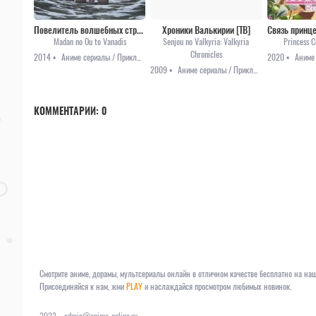
Повелитель волшебных стрел и девы войны
Хроники Валькирии [ТВ]
Madan no Ou to Vanadis
Senjou no Valkyria: Valkyria
Princess C
Chronicles
2014 •
Аниме сериалы / Приключения / Фэнтези
2020 •
2009 •
Аниме сериалы / Приключения / Романтика
КОММЕНТАРИИ:
0
Смотрите аниме, дорамы, мультсериалы онлайн в отличном качестве бесплатно на наш
Присоединяйся к нам, жми
PLAY
и наслаждайся просмотром любимых новинок.