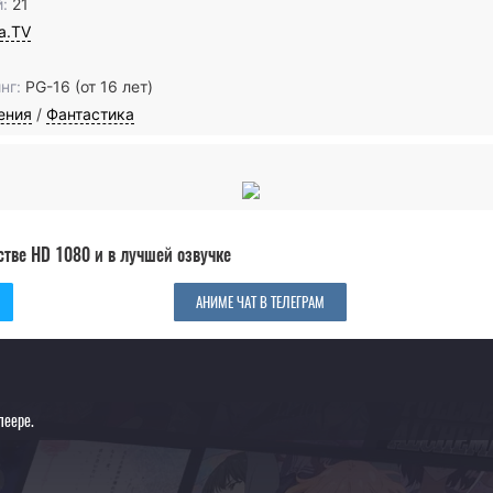
:
21
ia.TV
нг:
PG-16 (от 16 лет)
ения
/
Фантастика
стве HD 1080 и в лучшей озвучке
АНИМЕ ЧАТ В ТЕЛЕГРАМ
леере.