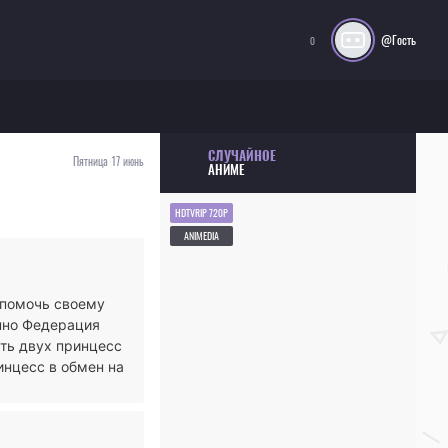
@Гость
0
СЛУЧАЙНОЕ
Пятница 17 июнь
АНИМЕ
HDTVRIP 720P
ANIMEDIA
 помочь своему
апно Федерация
ть двух принцесс
инцесс в обмен на