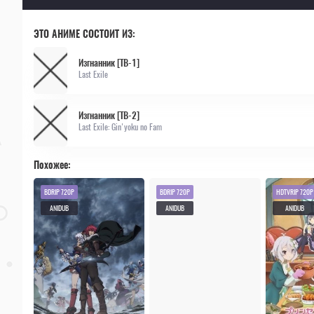
ЭТО АНИМЕ СОСТОИТ ИЗ:
Изгнанник [ТВ-1]
Last Exile
Изгнанник [ТВ-2]
Last Exile: Gin'yoku no Fam
Похожее:
BDRIP 720P
BDRIP 720P
HDTVRIP 720P
ANIDUB
ANIDUB
ANIDUB