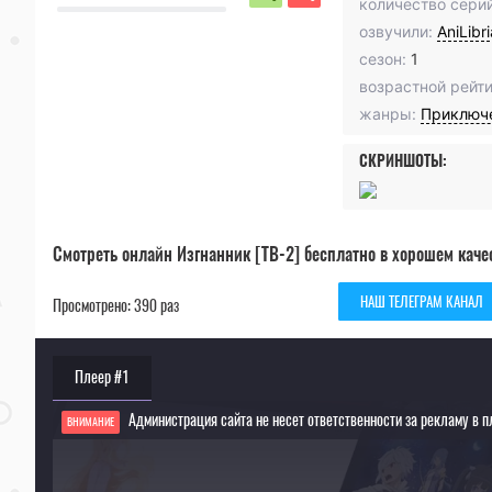
количество серий
озвучили:
AniLibr
сезон:
1
возрастной рейти
жанры:
Приключ
СКРИНШОТЫ:
Смотреть онлайн Изгнанник [ТВ-2] бесплатно в хорошем каче
НАШ ТЕЛЕГРАМ КАНАЛ
Просмотрено: 390 раз
Плеер #1
Администрация сайта не несет ответственности за рекламу в п
ВНИМАНИЕ
Если видео не работает, обновите страницу или выберите другой плеер!