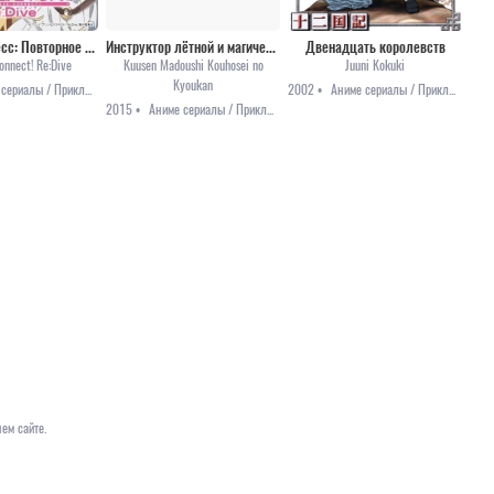
Связь принцесс: Повторное погружение
Инструктор лётной и магической подготовки
Двенадцать королевств
onnect! Re:Dive
Kuusen Madoushi Kouhosei no
Juuni Kokuki
Kyoukan
Аниме сериалы / Приключения / Фэнтези
2002 •
Аниме сериалы / Приключения / Фэнтези
2015 •
Аниме сериалы / Приключения / Фэнтези / Этти
ем сайте.