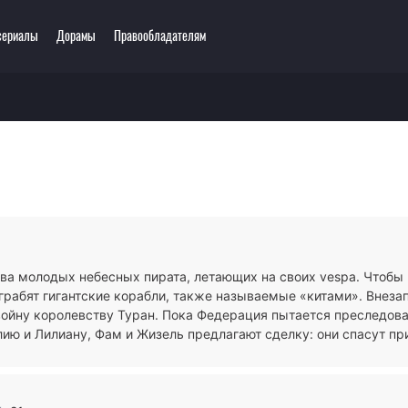
сериалы
Дорамы
Правообладателям
еть онлайн
ключения
Этти
0 мультсериалов
одия
3D
зё-ай
Романтика
ллер
Сёнэн
сы
Сёдзё
тастика
Спорт
тези
Демоны
два молодых небесных пирата, летающих на своих vespa. Чтобы
ла
Экшен
 грабят гигантские корабли, также называемые «китами». Внез
ы
Сверхъестественное
войну королевству Туран. Пока Федерация пытается преследова
ию и Лилиану, Фам и Жизель предлагают сделку: они спасут пр