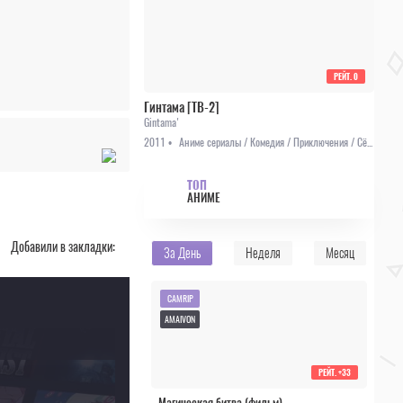
РЕЙТ.
0
Гинтама [ТВ-2]
Gintama'
2011 •
Аниме сериалы / Комедия / Приключения / Сёнэн
ТОП
АНИМЕ
Добавили в закладки:
За День
Неделя
Месяц
CAMRIP
AMAIVON
РЕЙТ.
+33
Магическая битва (фильм)