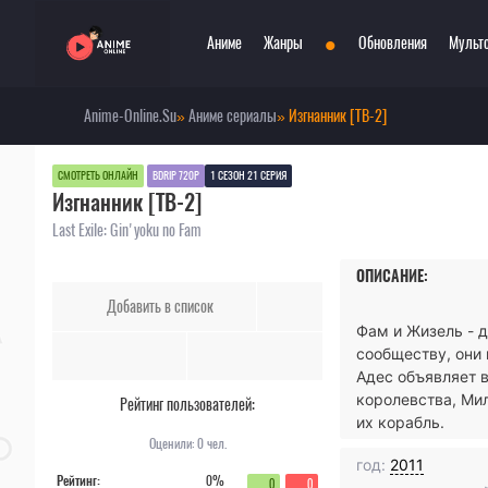
•
Аниме
Жанры
Обновления
Мульт
Anime-Online.Su
»
Аниме сериалы
» Изгнанник [ТВ-2]
Сериалы
Боевые искусства
Смотр
При
Фильмы
Война
Топ 3
Пар
СМОТРЕТЬ ОНЛАЙН
BDRIP 720P
1 СЕЗОН 21 СЕРИЯ
Изгнанник [ТВ-2]
Аниме 2022
Драма
Сёд
Аниме 2021
Детектив
Три
Last Exile: Gin'yoku no Fam
Аниме 2020
Комедия
Ужа
ОПИСАНИЕ:
Топ 100 аниме
Меха
Фан
Добавить в список
Анонсы аниме
Мистика
Фэн
Фам и Жизель - 
Онгоинги
Музыкальный
Шко
сообществу, они
Новости
Повседневность
Игр
Адес объявляет 
королевства, Мил
Рейтинг пользователей:
их корабль.
Оценили:
0
чел.
год:
2011
Рейтинг:
0%
0
0