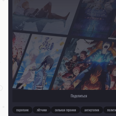
Для просмотра некоторых аниме необходимо установить VPN
Текущее воспроизведение：Изгнанник [ТВ-2]
Поделиться
паропанк
лётчики
сильная героиня
антиутопия
полити