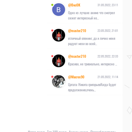
@DocOK
31.05.2022, 23:11
Одно из лучших аниме что смотрел
сюжет интересный но...
@master210
23.05.2022, 21:01
отличный опенинг, да и лично меня
радуют мехи во всей...
@master210
22.05.2022, 22:33
Красиво, не тривиально, интересно ...
@Macros90
21.05.2022, 11:14
Цитата: Никита григорьевКогда будет
продолжения,очень...