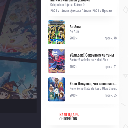
Gekijouban Jujutsu Kaisen 0
2021 •
Аниме фильмы / Аниме 2021 / Приключения / Фэнтези
Ао Аши
Ao Ashi
2022 •
просм. 48
Ублюдок!! Сокрушитель тьмы
Bastard!! Ankoku no Hakai Shin
1992 •
просм. 41
Юно: Девушка, что воспевает любовь на грани этого мира
Kono Yo no Hate de Koi o Utau Shoujo Yu-no
2019 •
просм. 35
КАЛЕНДАРЬ
ОНГОИНГОВ