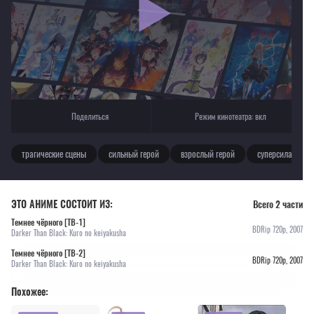
Текущее воспроизведение：Темнее чёрного [ТВ-2]
Поделиться
Режим кинотеатра:
вкл
трагические сцены
сильный герой
взрослый герой
суперсила
ЭТО АНИМЕ СОСТОИТ ИЗ:
Всего 2 части
Темнее чёрного [ТВ-1]
BDRip 720p, 2007
Darker Than Black: Kuro no keiyakusha
Темнее чёрного [ТВ-2]
BDRip 720p, 2007
Darker Than Black: Kuro no keiyakusha
Похожее: