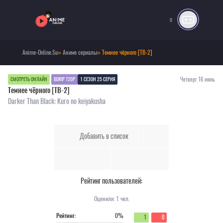
0
Anime-Online.Su
»
Аниме сериалы
» Темнее чёрного [ТВ-2]
Четверг 16 июнь
СМОТРЕТЬ ОНЛАЙН
BDRIP 720P
1 СЕЗОН 25 СЕРИЯ
Темнее чёрного [ТВ-2]
Darker Than Black: Kuro no keiyakusha
Добавить в список
Рейтинг пользователей:
Оценили:
1
чел.
Рейтинг:
0%
1
0