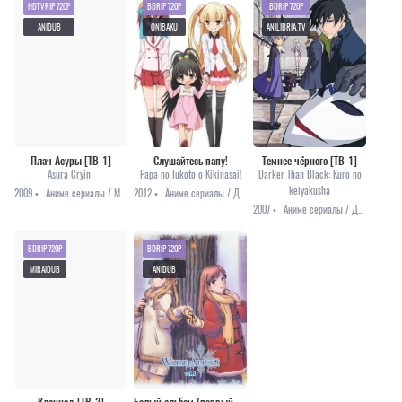
HDTVRIP 720P
BDRIP 720P
BDRIP 720P
ANIDUB
ONIBAKU
ANILIBRIA.TV
Плач Асуры [ТВ-1]
Слушайтесь папу!
Темнее чёрного [ТВ-1]
Asura Cryin'
Papa no Iukoto o Kikinasai!
Darker Than Black: Kuro no
keiyakusha
2009 •
Аниме сериалы / Меха / Мистика / Приключения / Романтика
2012 •
Аниме сериалы / Драма / Комедия / Повседневность
2007 •
Аниме сериалы / Драма / Мистика / Приключения / Фантастика
BDRIP 720P
BDRIP 720P
MIRAIDUB
ANIDUB
Кланнад [ТВ-2]
Белый альбом (первый сезон)