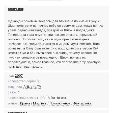
ОПИСАНИЕ:
Однажды роковым вечером два близнеца по имени Суоу и
Шион смотрели на ночное небо со своим отцом, когда на них
упала падающая звезда, превратив Шион в подрядчика.
Теперь, два года спустя, они пытаются жить нормальной
жизнью. Но после того, как в один прекрасный день
неизвестные люди врываются в их дом, дуэт сбегает, Шион
исчезает, а Суоу оказывается с подрядчиком в маске Хей.
Вместе Суо и Хэй пытаются выяснить, почему несколько
гнусных синдикатов преследуют Шион, почему их
преследуют, и, самое главное, что произошло в ту роковую
ночь два года назад ...
год:
2007
количество серий:
25
озвучили:
AniLibria.TV
сезон:
1
возрастной рейтинг:
PG-18 (от 18 лет)
жанры:
Драма
/
Мистика
/
Приключения
/
Фантастика