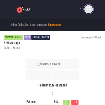
0
Anime-Online.Su
»
Аниме сериалы
» Клёвая пара
Воскресенье 30 май
СМОТРЕТЬ ОНЛАЙН
TVRIP
1 СЕЗОН 16 СЕРИЯ
Клёвая пара
Iketeru Futari
Добавить в список
Рейтинг пользователей
0
Рейтинг:
0%
0
0