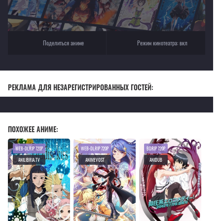
Поделиться аниме
Режим кинотеатра:
вкл
РЕКЛАМА ДЛЯ НЕЗАРЕГИСТРИРОВАННЫХ ГОСТЕЙ:
ПОХОЖЕЕ АНИМЕ:
WEB-DLRIP 720P
WEB-DLRIP 720P
BDRIP 720P
ANILIBRIA.TV
ANIMEVOST
ANIDUB