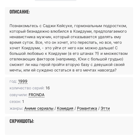
ОПИСАНИЕ:
Познакомьтесь с Саджи Кейсуке, гормональным подростком,
который безнадежно влюбился в Коидзуми, предполагаемого
ненавистника мужчин, который отказывается уделять ему
время суток. Все, что он хочет, это переспать, но все, чего
хочет Коидзуми, - это уйти от него как можно дальше! С
большой любовью к Коидзуми (в его штанах ?!) и множеством
отвлекающих факторов (например, Юки с большой грудью)
сможет ли наш герой пройти вторую базу с девушкой своей
мечты, или ей суждено остаться в его мечтах навсегда?
год:
1999
количество серий:
16
озвучили:
FRONDA
сезон:
1
жанры:
Аниме сериалы
/
Комедия
/
Романтика
/
Этти
СКРИНШОТЫ: