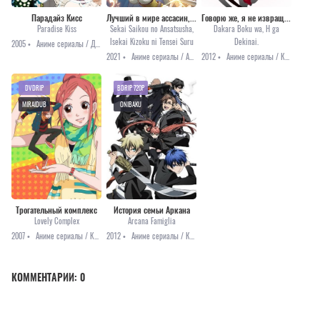
Парадайз Кисс
Лучший в мире ассасин, переродившийся в другом мире как аристократ
Говорю же, я не извращенец!
Paradise Kiss
Sekai Saikou no Ansatsusha,
Dakara Boku wa, H ga
Isekai Kizoku ni Tensei Suru
Dekinai.
2005 •
Аниме сериалы / Драма / Повседневность / Романтика
2021 •
Аниме сериалы / Аниме 2021 / Приключения / Фэнтези
2012 •
Аниме сериалы / Комедия / Мистика / Романтика / Этти
DVDRIP
BDRIP 720P
MIRAIDUB
ONIBAKU
Трогательный комплекс
История семьи Аркана
Lovely Complex
Arcana Famiglia
2007 •
Аниме сериалы / Комедия / Романтика / Сёдзё
2012 •
Аниме сериалы / Комедия / Приключения / Сёдзё
КОММЕНТАРИИ:
0