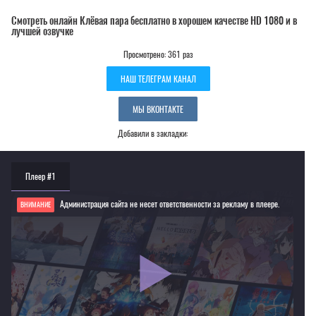
Смотреть онлайн Клёвая пара бесплатно в хорошем качестве HD 1080 и в
лучшей озвучке
Просмотрено: 361 раз
НАШ ТЕЛЕГРАМ КАНАЛ
МЫ ВКОНТАКТЕ
Добавили в закладки:
Плеер #1
Администрация сайта не несет ответственности за рекламу в плеере.
ВНИМАНИЕ
Если видео не работает, обновите страницу или выберите другой плеер!
Для просмотра некоторых аниме необходимо установить VPN
Текущее воспроизведение：Клёвая пара