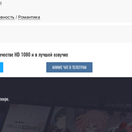
u
евность
/
Романтика
ачестве HD 1080 и в лучшей озвучке
АНИМЕ ЧАТ В ТЕЛЕГРАМ
леере.