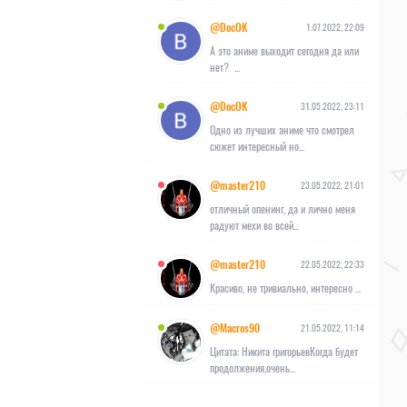
@DocOK
1.07.2022, 22:09
А это аниме выходит сегодня да или
нет? ...
@DocOK
31.05.2022, 23:11
Одно из лучших аниме что смотрел
сюжет интересный но...
@master210
23.05.2022, 21:01
отличный опенинг, да и лично меня
радуют мехи во всей...
@master210
22.05.2022, 22:33
Красиво, не тривиально, интересно ...
@Macros90
21.05.2022, 11:14
Цитата: Никита григорьевКогда будет
продолжения,очень...