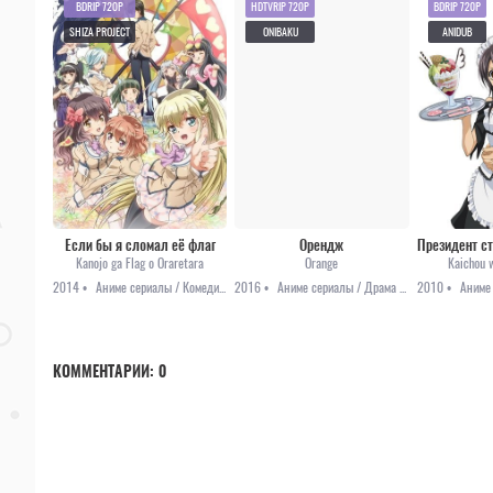
BDRIP 720P
HDTVRIP 720P
BDRIP 720P
SHIZA PROJECT
ONIBAKU
ANIDUB
Если бы я сломал её флаг
Орендж
Kanojo ga Flag o Oraretara
Orange
Kaichou 
2014 •
Аниме сериалы / Комедия / Повседневность / Романтика / Школа
2016 •
Аниме сериалы / Драма / Повседневность / Романтика / Сёдзё
2010 •
КОММЕНТАРИИ:
0