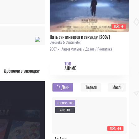
РЕЙТ.
+6
Пять сантиметров в секунду [2007]
Byousoku 5 Centimeter
2007 •
Аниме фильмы / Драма / Романтика
ТОП
АНИМЕ
Добавили в закладки:
За День
Неделя
Месяц
HDTVRIP 720P
ANISTAR
РЕЙТ.
+80
Ао Аши