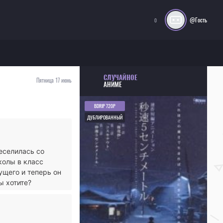
@Гость
0
СЛУЧАЙНОЕ
Пятница 17 июнь
АНИМЕ
BDRIP 720P
ДУБЛИРОВАННЫЙ
еселилась со
колы в класс
ущего и теперь он
ы хотите?