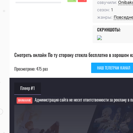
озвучили:
Onibak
сезон:
1
жанры:
Повседн
СКРИНШОТЫ:
Смотреть онлайн По ту сторону стекла бесплатно в хорошем к
НАШ ТЕЛЕГРАМ КАНАЛ
Просмотрено: 475 раз
Плеер #1
Администрация сайта не несет ответственности за рекламу в п
ВНИМАНИЕ
Если видео не работает, обновите страницу или выберите другой плеер!
Для просмотра некоторых аниме необходимо установить VPN
Текущее воспроизведение：По ту сторону стекла