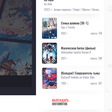
Ao Ashi
2022 •
Аниме сериалы / Спорт / Школа / Онгоинги / Аниме 2022
Семья шпиона [ТВ-1]
Spy x Family
2022 •
просм. 478
Магическая битва (фильм)
Gekijouban Jujutsu Kaisen 0
2021 •
просм. 390
Ублюдок!! Сокрушитель тьмы
Bastard!! Ankoku no Hakai Shin
1992 •
просм. 381
КАЛЕНДАРЬ
ОНГОИНГОВ