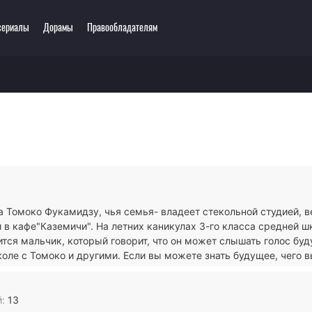
сериалы
Дорамы
Правообладателям
еть онлайн
ключения
Этти
0 мультсериалов
одия
3D
зё-ай
Романтика
ллер
Сёнэн
сы
Сёдзё
тастика
Спорт
тези
Демоны
 Томоко Фукамидзу, чья семья- владеет стекольной студией, в
ла
Экшен
в кафе"Каземичи". На летних каникулах 3-го класса средней ш
ы
Сверхъестественное
тся мальчик, который говорит, что он может слышать голос буд
коле с Томоко и другими. Если вы можете знать будущее, чего в
:
13