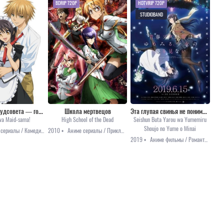
BDRIP 720P
HDTVRIP 720P
STUDIOBAND
Президент студсовета — горничная!
Школа мертвецов
Эта глупая свинья не понимает мечту девочки-зайки! (фильм) [2019]
wa Maid-sama!
High School of the Dead
Seishun Buta Yarou wa Yumemiru
Shoujo no Yume o Minai
Аниме сериалы / Комедия / Повседневность / Романтика / Сёдзё
2010 •
Аниме сериалы / Приключения / Сёнэн / Ужасы / Этти
2019 •
Аниме фильмы / Романтика