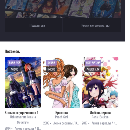
Поделиться
Режим кинотеатра:
вкл
Похожее:
BDRIP 720P
DVDRIP
HDTVRIP 720P
ANIDUB
ANIDUB
ANILIBRIA.TV
В поисках утраченного будущего
Красотка
Любовь тирана
Ushinawareta Mirai o
Peach Girl
Renai Boukun
Motomete
2005 •
Аниме сериалы / Комедия / Повседневность / Романтика / Сёдзё
2017 •
Аниме сериалы / Комедия / Романтика
2014 •
Аниме сериалы / Драма / Романтика