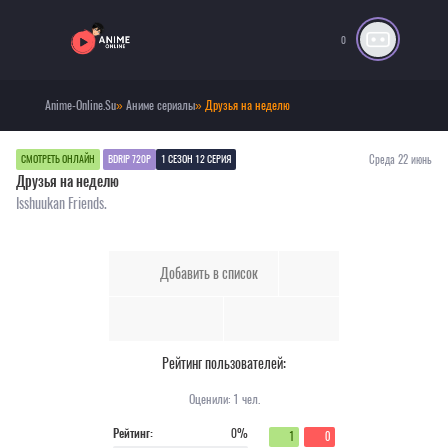
0
Anime-Online.Su
»
Аниме сериалы
» Друзья на неделю
Среда 22 июнь
СМОТРЕТЬ ОНЛАЙН
BDRIP 720P
1 СЕЗОН 12 СЕРИЯ
Друзья на неделю
Isshuukan Friends.
Добавить в список
Рейтинг пользователей:
Оценили:
1
чел.
Рейтинг:
0%
1
0