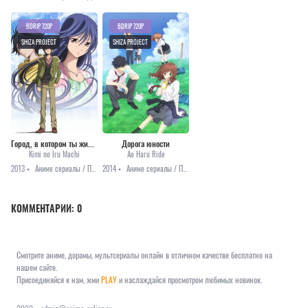
BDRIP 720P
BDRIP 720P
SHIZA PROJECT
SHIZA PROJECT
Город, в котором ты живёшь [ТВ]
Дорога юности
Kimi no Iru Machi
Ao Haru Ride
2013 •
Аниме сериалы / Повседневность / Романтика
2014 •
Аниме сериалы / Повседневность / Романтика / Сёдзё
КОММЕНТАРИИ:
0
Смотрите аниме, дорамы, мультсериалы онлайн в отличном качестве бесплатно на
нашем сайте.
Присоединяйся к нам, жми
PLAY
и наслаждайся просмотром любимых новинок.