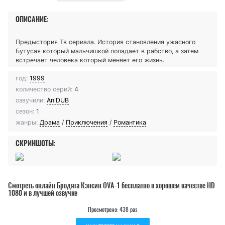
ОПИСАНИЕ:
Предыстория Тв сериала. История становления ужасного
Бутусая который мальчишкой попадает в рабство, а затем
встречает человека который меняет его жизнь.
год:
1999
количество серий:
4
озвучили:
AniDUB
сезон:
1
жанры:
Драма
/
Приключения
/
Романтика
СКРИНШОТЫ:
Смотреть онлайн Бродяга Кэнсин OVA-1 бесплатно в хорошем качестве HD
1080 и в лучшей озвучке
Просмотрено: 438 раз