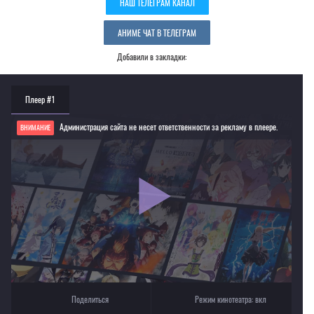
НАШ ТЕЛЕГРАМ КАНАЛ
АНИМЕ ЧАТ В ТЕЛЕГРАМ
Добавили в закладки:
Плеер #1
Администрация сайта не несет ответственности за рекламу в плеере.
ВНИМАНИЕ
Если видео не работает, обновите страницу или выберите другой плеер!
Для просмотра некоторых аниме необходимо установить VPN
Текущее воспроизведение：Бродяга Кэнсин OVA-1
Поделиться
Режим кинотеатра:
вкл