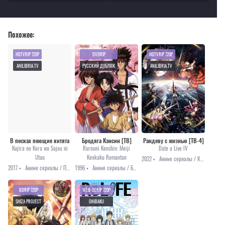
Похожее:
HDTVRIP 720P
DVDRIP
HDTVRIP 720P
ANILIBRIA.TV
РУССКИЙ ДУБЛЯЖ
ANILIBRIA.TV
В песках поющие китята
Бродяга Кэнсин [ТВ]
Рандеву с жизнью [ТВ-4]
Kujira no Kora wa Sajou ni
Rurouni Kenshin: Meiji
Date a Live IV
Utau
Kenkaku Romantan
2022 •
Аниме сериалы / Комедия / Мистика / Приключения / Романтика / Аниме 2022
2017 •
Аниме сериалы / Приключения / Сёдзё / Фэнтези
1996 •
Аниме сериалы / Боевые искусства / История / Комедия / Приключения / Романтика
BDRIP 720P
WEB-DLRIP 720P
SHIZA PROJECT
ONIBAKU