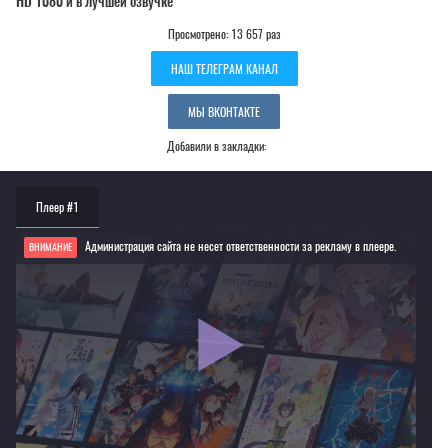
HD 1080 и в лучшей озвучке
Просмотрено: 13 657 раз
НАШ ТЕЛЕГРАМ КАНАЛ
МЫ ВКОНТАКТЕ
Добавили в закладки:
Плеер #1
Администрация сайта не несет ответственности за рекламу в плеере.
ВНИМАНИЕ
Если видео не работает, обновите страницу или выберите другой плеер!
Для просмотра некоторых аниме необходимо установить VPN
Текущее воспроизведение：Индекс волшебства [ТВ-3]