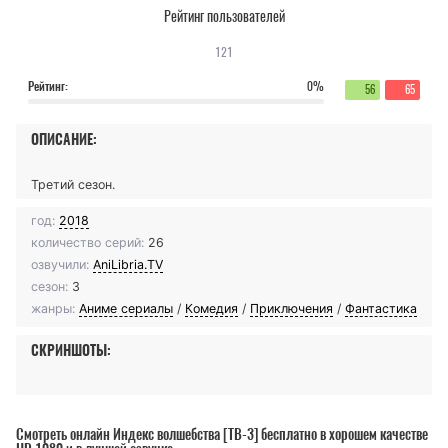
Рейтинг пользователей
121
Рейтинг:
0%
56
65
ОПИСАНИЕ:
Третий сезон.
год:
2018
количество серий:
26
озвучили:
AniLibria.TV
сезон:
3
жанры:
Аниме сериалы
/
Комедия
/
Приключения
/
Фантастика
СКРИНШОТЫ:
Смотреть онлайн Индекс волшебства [ТВ-3] бесплатно в хорошем качестве