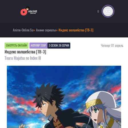
0
Anime-Online.Su
»
Аниме сериалы
» Индекс волшебства [ТВ-3]
Четверг 01 апрель
СМОТРЕТЬ ОНЛАЙН
HDTVRIP 720P
3 СЕЗОН 26 СЕРИЯ
Индекс волшебства [ТВ-3]
Toaru Majutsu no Index III