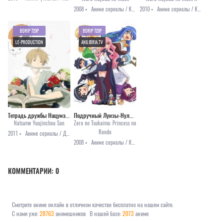
2008 •
Аниме сериалы / Комедия / Мистика / Приключения / Фантастика
2010 •
Аниме сериалы / Комедия / Мистика / Приключения / Фантастика
BDRIP 720P
BDRIP 720P
LE-PRODUCTION
ANILIBRIA.TV
Тетрадь дружбы Нацумэ (третий сезон)
Подручный Луизы-Нулизы (третий сезон)
Natsume Yuujinchou San
Zero no Tsukaima: Princess no
Rondo
2011 •
Аниме сериалы / Драма / Комедия / Мистика / Сёдзё
2008 •
Аниме сериалы / Комедия / Романтика / Фэнтези / Этти
КОММЕНТАРИИ:
0
Смотрите аниме онлайн в отличном качестве бесплатно на нашем сайте.
С нами уже:
28763
анимешников
В нашей базе:
2073
аниме