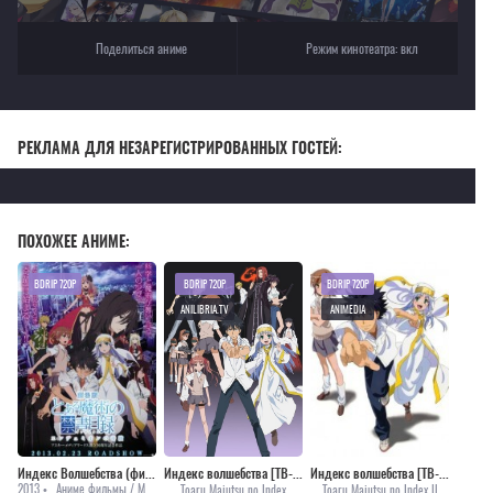
Поделиться аниме
Режим кинотеатра:
вкл
РЕКЛАМА ДЛЯ НЕЗАРЕГИСТРИРОВАННЫХ ГОСТЕЙ:
ПОХОЖЕЕ АНИМЕ:
BDRIP 720P
BDRIP 720P
BDRIP 720P
ANILIBRIA.TV
ANIMEDIA
Индекс Волшебства (фильм) / Gekijouban Toaru Majutsu no Index: Endymion no Kiseki [2013]
Индекс волшебства [ТВ-1]
Индекс волшебства [ТВ-2]
2013 •
Аниме фильмы / Мистика / Приключения
Toaru Majutsu no Index
Toaru Majutsu no Index II